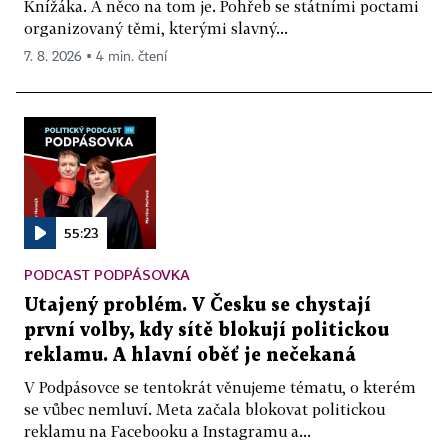
Knížáka. A něco na tom je. Pohřeb se státními poctami
organizovaný těmi, kterými slavný...
7. 8. 2026 ▪ 4 min. čtení
55:23
PODCAST PODPÁSOVKA
Utajený problém. V Česku se chystají
první volby, kdy sítě blokují politickou
reklamu. A hlavní oběť je nečekaná
V Podpásovce se tentokrát věnujeme tématu, o kterém
se vůbec nemluví. Meta začala blokovat politickou
reklamu na Facebooku a Instagramu a...