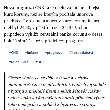
Nová prognóza ČNB také očekává mírně silnější
kurz koruny, než se kterým počítala únorová
predikce. Letos by průměrný kurz koruny k euru
měl být 24,30, v příštím roce 24,40. V obou
případech vyhlíží centrální banka korunu o deset
haléřů silnější než v předchozí prognóze.
#ČNB
#inflace
#prognóza
#hospodářství
#Michl Aleš
#HDP
Chcete vědět, co se děje v české a světové
ekonomice? Co si o aktuálních trendech myslí lidé
z byznysu, majitelé firem a jejich šéfové? Každý
týden v pátek vám naši top autoři přinášejí výběr
toho nejlepšího a pohled z byznysové strany.