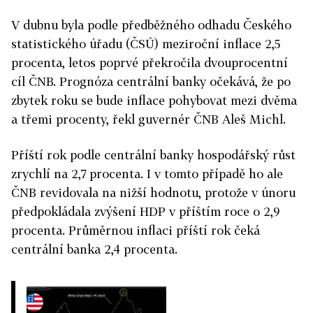
V dubnu byla podle předběžného odhadu Českého
statistického úřadu (ČSÚ) meziroční inflace 2,5
procenta, letos poprvé překročila dvouprocentní
cíl ČNB. Prognóza centrální banky očekává, že po
zbytek roku se bude inflace pohybovat mezi dvěma
a třemi procenty, řekl guvernér ČNB Aleš Michl.
Příští rok podle centrální banky hospodářský růst
zrychlí na 2,7 procenta. I v tomto případě ho ale
ČNB revidovala na nižší hodnotu, protože v únoru
předpokládala zvýšení HDP v příštím roce o 2,9
procenta. Průměrnou inflaci příští rok čeká
centrální banka 2,4 procenta.