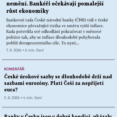
nemění. Bankéři očekávají pomalejší
růst ekonomiky
Bankovní rada České národní banky (ČNB) vidí v české
ekonomice převažující rizika ve směru vyšší inflace.
Rada potvrdila své odhodlání pokračovat v měnové
politice tak, aby se inflace dlouhodobě pohybovala
poblíž dvouprocentního cíle. To nyní...
7. 8. 2026 ▪ 6 min. čtení
KOMENTÁŘ
České úrokové sazby se dlouhodobě drží nad
sazbami eurozóny. Platí Češi za nepřijetí
eura?
5. 8. 2026 ▪ 4 min. čtení
Banky v Česku jsou v dobré kondici, ukázaly