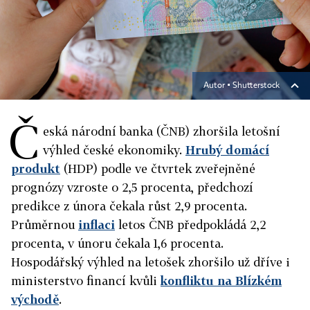
Autor ▪
Shutterstock
Č
eská národní banka (ČNB) zhoršila letošní
výhled české ekonomiky.
Hrubý domácí
produkt
(HDP) podle ve čtvrtek zveřejněné
prognózy vzroste o 2,5 procenta, předchozí
predikce z února čekala růst 2,9 procenta.
Průměrnou
inflaci
letos ČNB předpokládá 2,2
procenta, v únoru čekala 1,6 procenta.
Hospodářský výhled na letošek zhoršilo už dříve i
ministerstvo financí kvůli
konfliktu na Blízkém
východě
.