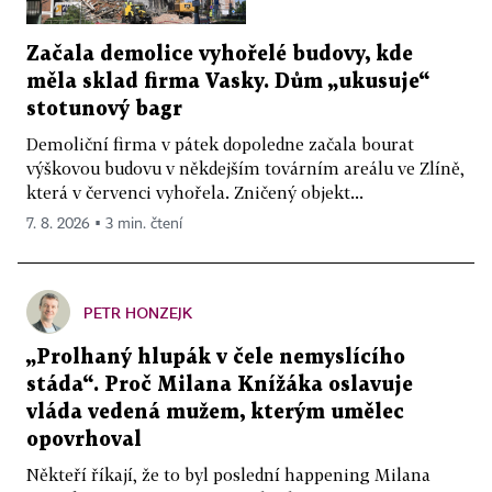
Začala demolice vyhořelé budovy, kde
měla sklad firma Vasky. Dům „ukusuje“
stotunový bagr
Demoliční firma v pátek dopoledne začala bourat
výškovou budovu v někdejším továrním areálu ve Zlíně,
která v červenci vyhořela. Zničený objekt...
7. 8. 2026 ▪ 3 min. čtení
PETR HONZEJK
„Prolhaný hlupák v čele nemyslícího
stáda“. Proč Milana Knížáka oslavuje
vláda vedená mužem, kterým umělec
opovrhoval
Někteří říkají, že to byl poslední happening Milana