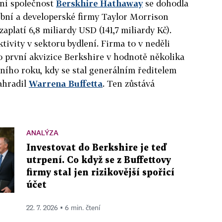
ční společnost
Berskhire Hathaway
se dohodla
ební a developerské firmy Taylor Morrison
aplatí 6,8 miliardy USD (141,7 miliardy Kč).
ktivity v sektoru bydlení. Firma to v neděli
to první akvizice Berkshire v hodnotě několika
ního roku, kdy se stal generálním ředitelem
nahradil
Warrena Buffetta
. Ten zůstává
ANALÝZA
Investovat do Berkshire je teď
utrpení. Co když se z Buffettovy
firmy stal jen rizikovější spořicí
účet
22. 7. 2026 ▪ 6 min. čtení