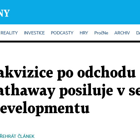
REALITY
INVESTICE
PODCASTY
HRY
PročNe
ARCHIV
D
akvizice po odchodu 
athaway posiluje v 
developmentu
ŘEHRÁT ČLÁNEK