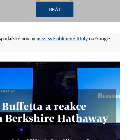
HRÁT
mezi své oblíbené tituly
ospodářské noviny
na Google
Buffetta a reakce
a Berkshire Hathaway