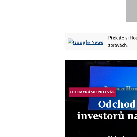
Přidejte si H
zprávách.
ODEMYKÁME PRO VÁS
Odchod 
investorů n