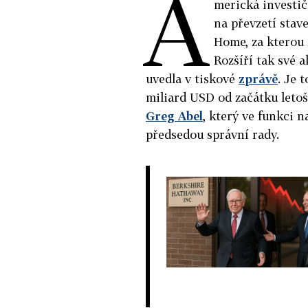
A
merická investi
na převzetí stav
Home, za kterou z
Rozšíří tak své a
uvedla v tiskové
zprávě
. Je 
miliard USD od začátku letoš
Greg Abel
, který ve funkci 
předsedou správní rady.