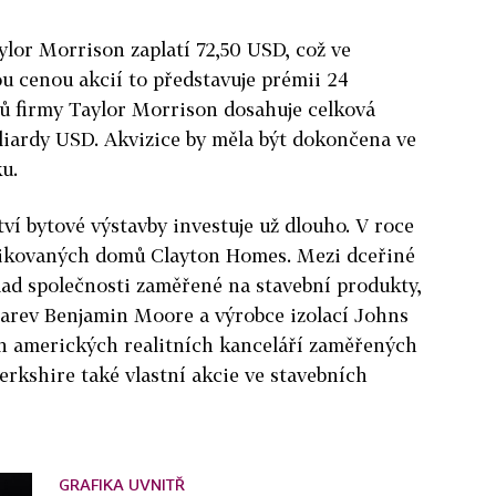
ylor Morrison zaplatí 72,50 USD, což ve
u cenou akcií to představuje prémii 24
ků firmy Taylor Morrison dosahuje celková
liardy USD. Akvizice by měla být dokončena ve
u.
í bytové výstavby investuje už dlouho. V roce
rikovaných domů Clayton Homes. Mezi dceřiné
lad společnosti zaměřené na stavební produkty,
barev Benjamin Moore a výrobce izolací Johns
ích amerických realitních kanceláří zaměřených
erkshire také vlastní akcie ve stavebních
GRAFIKA UVNITŘ