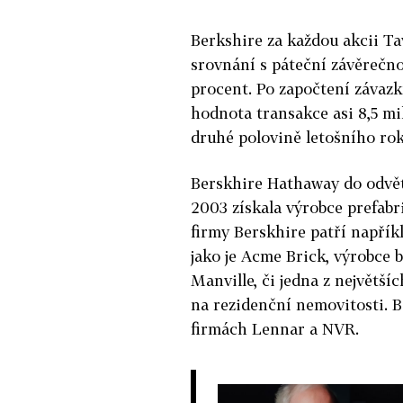
Berkshire za každou akcii Ta
srovnání s páteční závěrečno
procent. Po započtení závaz
hodnota transakce asi 8,5 mi
druhé polovině letošního rok
Berskhire Hathaway do odvětv
2003 získala výrobce prefab
firmy Berskhire patří napřík
jako je Acme Brick, výrobce 
Manville, či jedna z největš
na rezidenční nemovitosti. B
firmách Lennar a NVR.