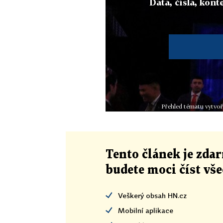
Data, čísla, konte
Přehled tématu vytvoř
Tento článek
je
zdar
budete moci číst vš
Veškerý obsah HN.cz
Mobilní aplikace