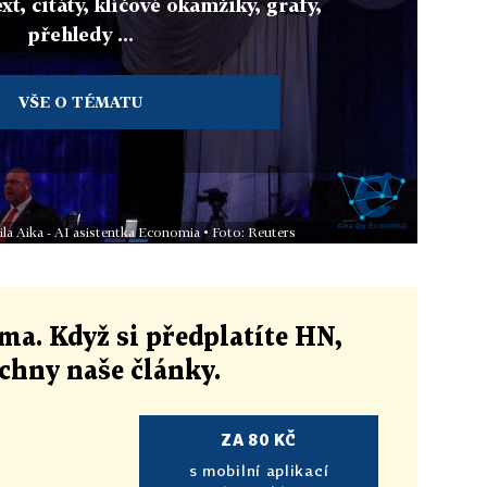
xt, citáty, klíčové okamžiky, grafy,
přehledy ...
VŠE O TÉMATU
ila Aika - AI asistentka Economia • Foto: Reuters
ma. Když si předplatíte HN,
echny naše články
.
ZA 80 KČ
s mobilní aplikací