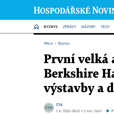
BYZNYS
HOME
ZPRÁVY
NÁZORY
TECH
HN.cz
›
Byznys
První velká 
Berkshire H
výstavby a 
ČTK
P
1. 6. 2026 08:45 ▪ 2 min. čtení