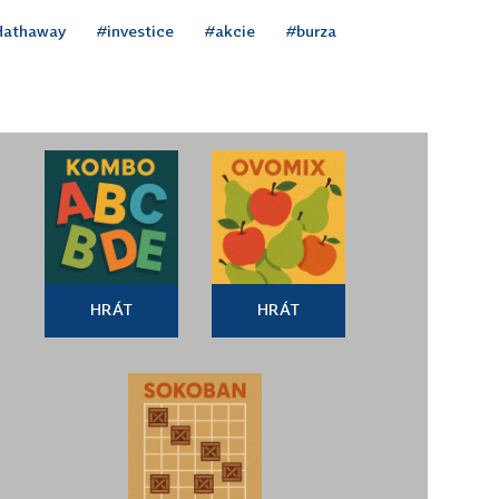
Hathaway
#investice
#akcie
#burza
HRÁT
HRÁT