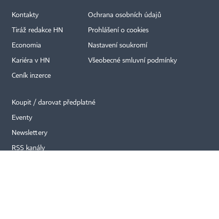
Kontakty
Ochrana osobních údajů
×
Tiráž redakce HN
Prohlášení o cookies
Economia
Nastavení soukromí
Kariéra v HN
Všeobecné smluvní podmínky
Ceník inzerce
Koupit / darovat předplatné
Eventy
Newslettery
RSS kanály
Autorská práva vykonává vydavatel. Bez písemného svolení vydavatele je
zakázáno jakékoli užití částí nebo celku díla, zejména rozmnožování a šíření
jakýmkoli způsobem, mechanickým nebo elektronickým, v českém nebo
jiném jazyce. Bez souhlasu vydavatele je zakázáno též rozmnožování