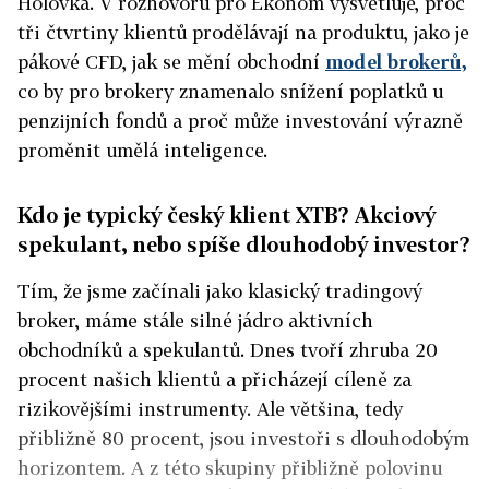
Holovka. V rozhovoru pro Ekonom vysvětluje, proč
tři čtvrtiny klientů prodělávají na produktu, jako je
pákové CFD, jak se mění obchodní
model brokerů,
co by pro brokery znamenalo snížení poplatků u
penzijních fondů a proč může investování výrazně
proměnit umělá inteligence.
Kdo je typický český klient XTB? Akciový
spekulant, nebo spíše dlouhodobý investor?
Tím, že jsme začínali jako klasický tradingový
broker, máme stále silné jádro aktivních
obchodníků a spekulantů. Dnes tvoří zhruba 20
procent našich klientů a přicházejí cíleně za
rizikovějšími instrumenty. Ale většina, tedy
přibližně 80 procent, jsou investoři s dlouhodobým
horizontem. A z této skupiny přibližně polovinu