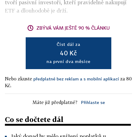
tvoří pasivní investoři, kteří pravidelně nakupují
ETF a dlouhodobě je drží.
ZBÝVÁ VÁM JEŠTĚ 90 % ČLÁNKU
Číst dál za
40 Kč
na první dva měsíce
Nebo zkuste
za 80
předplatné bez reklam a s mobilní aplikací
Kč.
Máte již předplatné?
Přihlaste se
Co se dočtete dál
Jaký dopad by mělo snížení poplatků u