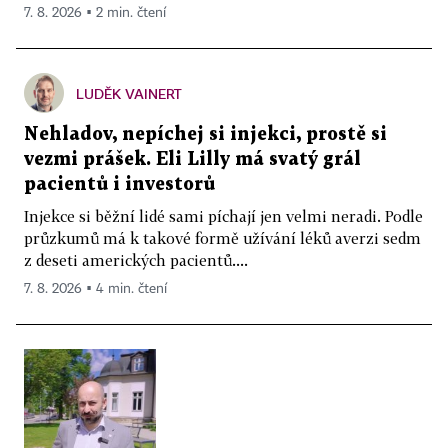
7. 8. 2026 ▪ 2 min. čtení
LUDĚK VAINERT
Nehladov, nepíchej si injekci, prostě si
vezmi prášek. Eli Lilly má svatý grál
pacientů i investorů
Injekce si běžní lidé sami píchají jen velmi neradi. Podle
průzkumů má k takové formě užívání léků averzi sedm
z deseti amerických pacientů....
7. 8. 2026 ▪ 4 min. čtení