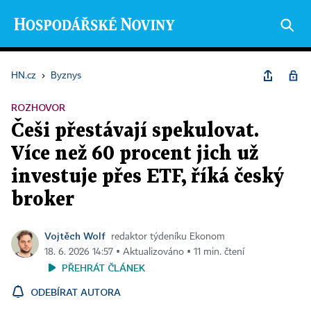
HN.cz
›
Byznys
ROZHOVOR
Češi přestávají spekulovat.
Více než 60 procent jich už
investuje přes ETF, říká český
broker
Vojtěch Wolf
redaktor týdeníku Ekonom
18. 6. 2026 14:57 ▪ Aktualizováno ▪ 11 min. čtení
PŘEHRÁT ČLÁNEK
ODEBÍRAT AUTORA