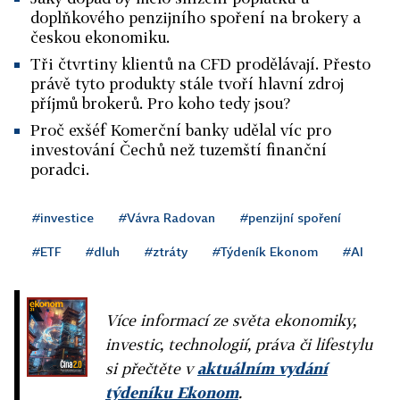
doplňkového penzijního spoření na brokery a
českou ekonomiku.
Tři čtvrtiny klientů na CFD prodělávají. Přesto
právě tyto produkty stále tvoří hlavní zdroj
příjmů brokerů. Pro koho tedy jsou?
Proč exšéf Komerční banky udělal víc pro
investování Čechů než tuzemští finanční
poradci.
#investice
#Vávra Radovan
#penzijní spoření
#ETF
#dluh
#ztráty
#Týdeník Ekonom
#AI
Více informací ze světa ekonomiky,
investic, technologií, práva či lifestylu
si přečtěte v
aktuálním vydání
týdeníku Ekonom
.