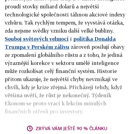
proudí stovky miliard dolarů a největší
technologické společnosti táhnou akciové indexy
vzhůru. Tak rychlým tempem, že vyvstává otázka,
zda nejsme svědky vzniku další velké bubliny.
Souboj světových velmocí
i
politika Donalda
Trumpa v Perském zálivu
zároveň posilují obavy
ze zpomalení globálního růstu a z toho, že jediná
výraznější korekce v sektoru umělé inteligence
může rozkolísat celý finanční systém. Historie
přitom ukazuje, že největší chyby nevznikají ve
chvíli, kdy je krize zřejmá. Přicházejí tehdy, když
většina uvěří, že růst je nekonečný. Týdeník
Ekonom se proto vrací k lekcím minulých
finančních otřesů pro investory.
ZBÝVÁ VÁM JEŠTĚ 90 % ČLÁNKU