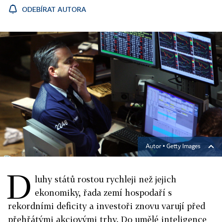
ODEBÍRAT AUTORA
Autor ▪
Getty Images
D
luhy států rostou rychleji než jejich
ekonomiky, řada zemí hospodaří s
rekordními deficity a investoři znovu varují před
přehřátými akciovými trhy. Do umělé inteligence