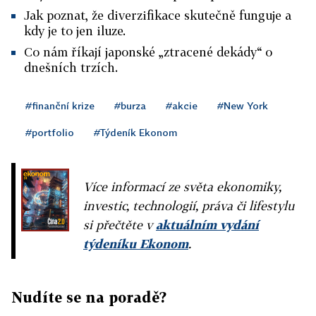
Jak poznat, že diverzifikace skutečně funguje a
kdy je to jen iluze.
Co nám říkají japonské „ztracené dekády“ o
dnešních trzích.
#finanční krize
#burza
#akcie
#New York
#portfolio
#Týdeník Ekonom
Více informací ze světa ekonomiky,
investic, technologií, práva či lifestylu
si přečtěte v
aktuálním vydání
týdeníku Ekonom
.
Nudíte se na poradě?