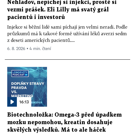
Nehladov, nepíchej si injekci, prostě si
vezmi prášek. Eli Lilly má svatý grál
pacientů i investorů
Injekce si běžní lidé sami píchají jen velmi neradi. Podle
průzkumů má k takové formě užívání léků averzi sedm
z deseti amerických pacientů....
6. 8. 2026 ▪ 4 min. čtení
16:13
Biotechnoložka: Omega-3 před úpadkem
mozku nepomohou, kreatin dosahuje
skvělých výsledků. Má to ale háček