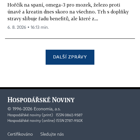
Hořčík na spaní, omega-3 pro mozek, železo proti
únavě a kreatin dnes skoro na všechno. Trh s doplňky
stravy slibuje řadu benefitů, ale které z...
6. 8. 2026 ▪ 16:13 min.
DALŠÍ ZPRÁVY
©
1996-2026
Economia, a.s.
Hospodářské noviny (print) ISSN 0862-9587
Hospodářské noviny (online) ISSN 2787-950X
Certifikováno
Sledujte nás