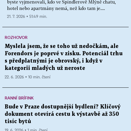
byste vyjmenovali, kdo ve Špindlerově Mlýně chatu,
hotel nebo apartmány nemá, než kdo tam je....
21. 7. 2026 ▪ 51:49 min.
ROZHOVOR
Myslela jsem, že se toho už nedočkám, ale
Forendors je poprvé v zisku. Potenciál trhu
s předplatnými je obrovský, i když v
kategorii mladých už neroste
22. 6. 2026 ▪ 10 min. čtení
RANNÍ BRÍFINK
Bude v Praze dostupnější bydlení? Klíčový
dokument otevírá cestu k výstavbě až 350
tisíc bytů
19. 6. 2026 ▪ 1 min. čtení