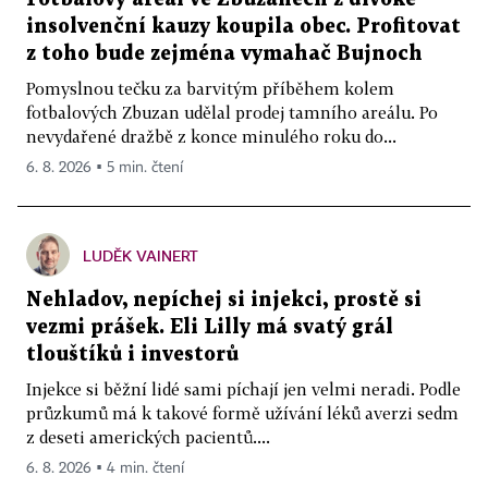
insolvenční kauzy koupila obec. Profitovat
z toho bude zejména vymahač Bujnoch
Pomyslnou tečku za barvitým příběhem kolem
fotbalových Zbuzan udělal prodej tamního areálu. Po
nevydařené dražbě z konce minulého roku do...
6. 8. 2026 ▪ 5 min. čtení
LUDĚK VAINERT
Nehladov, nepíchej si injekci, prostě si
vezmi prášek. Eli Lilly má svatý grál
tlouštíků i investorů
Injekce si běžní lidé sami píchají jen velmi neradi. Podle
průzkumů má k takové formě užívání léků averzi sedm
z deseti amerických pacientů....
6. 8. 2026 ▪ 4 min. čtení