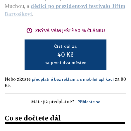
Muchou, a
dědici po prezidentovi festivalu Jiřím
Bartoškovi
.
ZBÝVÁ VÁM JEŠTĚ 50 % ČLÁNKU
Číst dál za
40 Kč
na první dva měsíce
Nebo zkuste
za 80
předplatné bez reklam a s mobilní aplikací
Kč.
Máte již předplatné?
Přihlaste se
Co se dočtete dál