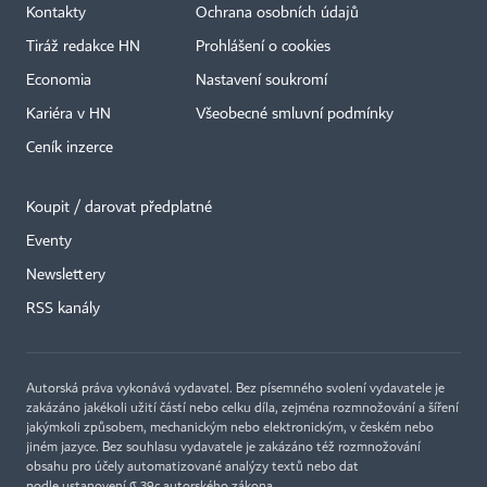
Kontakty
Ochrana osobních údajů
Tiráž redakce HN
Prohlášení o cookies
Economia
Nastavení soukromí
Kariéra v HN
Všeobecné smluvní podmínky
Ceník inzerce
Koupit / darovat předplatné
Eventy
×
Newslettery
RSS kanály
Autorská práva vykonává vydavatel. Bez písemného svolení vydavatele je
zakázáno jakékoli užití částí nebo celku díla, zejména rozmnožování a šíření
jakýmkoli způsobem, mechanickým nebo elektronickým, v českém nebo
jiném jazyce. Bez souhlasu vydavatele je zakázáno též rozmnožování
obsahu pro účely automatizované analýzy textů nebo dat
podle ustanovení § 39c autorského zákona.