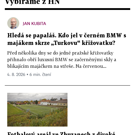
Vybíráme z HN
JAN KUBITA
Hledá se papaláš. Kdo jel v černém BMW s
majákem skrze „Turkovu“ křižovatku?
Před několika dny se do jedné pražské křižovatky
přihnalo obří luxusní BMW se začerněnými skly a
blikajícím majáčkem na střeše. Na červenou...
4. 8. 2026 ▪ 6 min. čtení
Fotbalový areál ve Zbuzanech z divoké