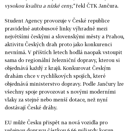
vysokou kvalitu a nízké ceny,"
řekl ČTK Jančura.
Student Agency provozuje v České republice
pravidelné autobusové linky výhradně mezi
největšími českými a slovenskými městy a Prahou,
aktivitu Českých drah proto jako konkurenci
nevnímá. V příštích letech hodlá naopak vstoupit
sama do regionální železniční dopravy, kterou si
objednává každý z krajů. Konkurovat Českým
drahám chce v rychlíkových spojích, které
objednává ministerstvo dopravy. Podle Jančury lze
všechny spoje provozovat s novými moderními
vlaky za stejné nebo menší dotace, než nyní
dostávají České dráhy.
EU může Česku přispět na nová vozidla pro
veřejnou dopravu částkou 6,66 miliardy korun.