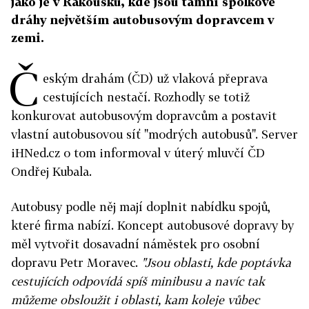
jako je v Rakousku, kde jsou tamní spolkové
dráhy největším autobusovým dopravcem v
zemi.
Č
eským drahám (ČD) už vlaková přeprava
cestujících nestačí. Rozhodly se totiž
konkurovat autobusovým dopravcům a postavit
vlastní autobusovou síť "modrých autobusů". Server
iHNed.cz o tom informoval v úterý mluvčí ČD
Ondřej Kubala.
Autobusy podle něj mají doplnit nabídku spojů,
které firma nabízí. Koncept autobusové dopravy by
měl vytvořit dosavadní náměstek pro osobní
dopravu Petr Moravec.
"Jsou oblasti, kde poptávka
cestujících odpovídá spíš minibusu a navíc tak
můžeme obsloužit i oblasti, kam koleje vůbec