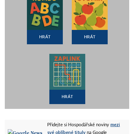
HRÁT
HRÁT
HRÁT
mezi
Přidejte si Hospodářské noviny
své oblíbené tituly
na Google