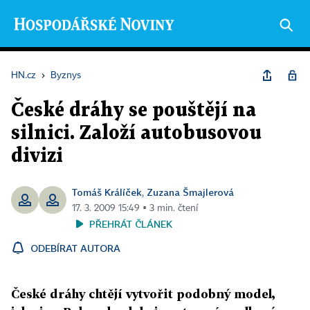
HN.cz
›
Byznys
České dráhy se pouštějí na
silnici. Založí autobusovou
divizi
Tomáš Králíček
Zuzana Šmajlerová
,
17. 3. 2009 15:49 ▪ 3 min. čtení
PŘEHRÁT ČLÁNEK
ODEBÍRAT AUTORA
České dráhy chtějí vytvořit podobný model,