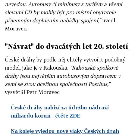
nevedou. Autobusy či minibusy s tarifem a všemi
slevami ČD by mohly být pro místní obyvatele
příjemným doplněním nabídky spojení,"
uvedl
Moravec.
"Návrat" do dvacátých let 20. století
České dráhy by podle něj chtěly vytvořit podobný
model, jako je v Rakousku.
"Rakouské spolkové
dráhy jsou největším autobusovým dopravcem v
zemi se svou dceřinou společností Postbus,"
vysvětlil Petr Moravec.
České dráhy nabízí za údržbu nádraží
miliardu korun
- čtěte ZDE
Na koleje vyjedou nové vlaky Českých drah