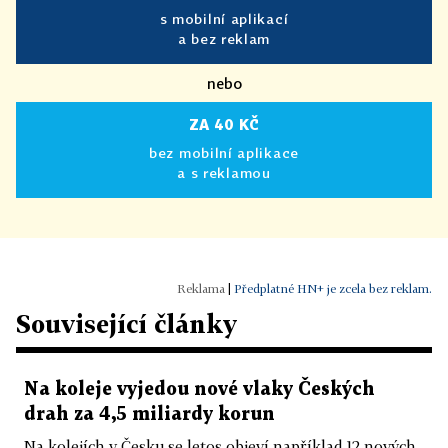
s mobilní aplikací
a bez reklam
nebo
ZA 40 KČ
bez mobilní aplikace
a s reklamou
|
Předplatné HN+ je zcela bez reklam.
Související články
Na koleje vyjedou nové vlaky Českých
drah za 4,5 miliardy korun
Na kolejích v Česku se letos objeví například 12 nových