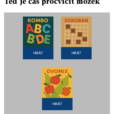
Teď je čas procvičit mozek
HRÁT
HRÁT
HRÁT