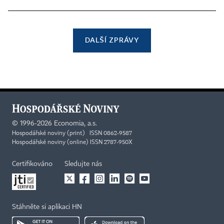
DALŠÍ ZPRÁVY
©
1996-2026
Economia, a.s.
Hospodářské noviny (print) ISSN 0862-9587
Hospodářské noviny (online) ISSN 2787-950X
Certifikováno
Sledujte nás
Stáhněte si aplikaci HN