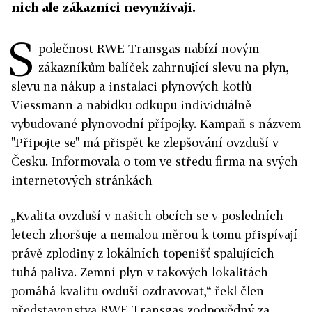
nich ale zákazníci nevyužívají.
S
polečnost RWE Transgas nabízí novým
zákazníkům balíček zahrnující slevu na plyn,
slevu na nákup a instalaci plynových kotlů
Viessmann a nabídku odkupu individuálně
vybudované plynovodní přípojky. Kampaň s názvem
"Připojte se" má přispět ke zlepšování ovzduší v
Česku. Informovala o tom ve středu firma na svých
internetových stránkách
„Kvalita ovzduší v našich obcích se v posledních
letech zhoršuje a nemalou měrou k tomu přispívají
právě zplodiny z lokálních topenišť spalujících
tuhá paliva. Zemní plyn v takových lokalitách
pomáhá kvalitu ovduší ozdravovat,“ řekl člen
představenstva RWE Transgas zodpovědný za