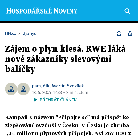
HN.cz
›
Byznys
Zájem o plyn klesá. RWE láká
nové zákazníky slevovými
balíčky
pam, čtk
Martin Svozílek
,
13. 5. 2009 12:33 ▪ 2 min. čtení
PŘEHRÁT ČLÁNEK
Kampaň s názvem "Připojte se" má přispět ke
zlepšování ovzduší v Česku. V Česku je zhruba
1,34 milionu plynových přípojek. Asi 267 000 z