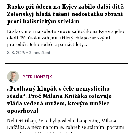
Rusko při úderu na Kyjev zabilo další dítě.
Zelenskyj hledá řešení nedostatku zbraní
proti balistickým střelám
Rusko v noci na sobotu znovu zaútočilo na Kyjev a jeho
okolí. Při útoku zahynul tříletý chlapec se svými
prarodiči. Jeho rodiče a patnáctiletý...
8. 8. 2026 ▪ 3 min. čtení
PETR HONZEJK
„Prolhaný hlupák v čele nemyslícího
stáda“. Proč Milana Knížáka oslavuje
vláda vedená mužem, kterým umělec
opovrhoval
Někteří říkají, že to byl poslední happening Milana
Knížáka. A něco na tom je. Pohřeb se státními poctami