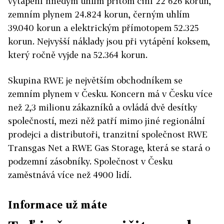
vytápění hnědým uhlím přitom činí 22 626 korun,
zemním plynem 24.824 korun, černým uhlím
39.040 korun a elektrickým přímotopem 52.325
korun. Nejvyšší náklady jsou při vytápění koksem,
který ročně vyjde na 52.364 korun.
Skupina RWE je největším obchodníkem se
zemním plynem v Česku. Koncern má v Česku více
než 2,3 milionu zákazníků a ovládá dvě desítky
společností, mezi něž patří mimo jiné regionální
prodejci a distributoři, tranzitní společnost RWE
Transgas Net a RWE Gas Storage, která se stará o
podzemní zásobníky. Společnost v Česku
zaměstnává více než 4900 lidí.
Informace už máte