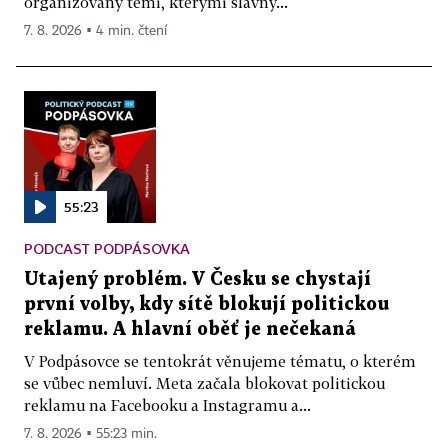
organizovaný těmi, kterými slavný...
7. 8. 2026 ▪ 4 min. čtení
55:23
PODCAST PODPÁSOVKA
Utajený problém. V Česku se chystají
první volby, kdy sítě blokují politickou
reklamu. A hlavní oběť je nečekaná
V Podpásovce se tentokrát věnujeme tématu, o kterém
se vůbec nemluví. Meta začala blokovat politickou
reklamu na Facebooku a Instagramu a...
7. 8. 2026 ▪ 55:23 min.