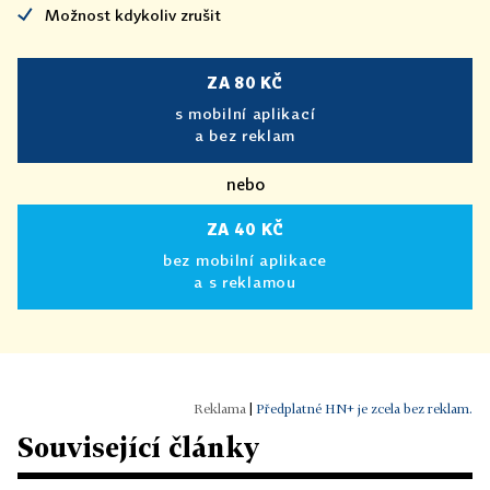
Možnost kdykoliv zrušit
ZA 80 KČ
s mobilní aplikací
a bez reklam
nebo
ZA 40 KČ
bez mobilní aplikace
a s reklamou
|
Předplatné HN+ je zcela bez reklam.
Související články