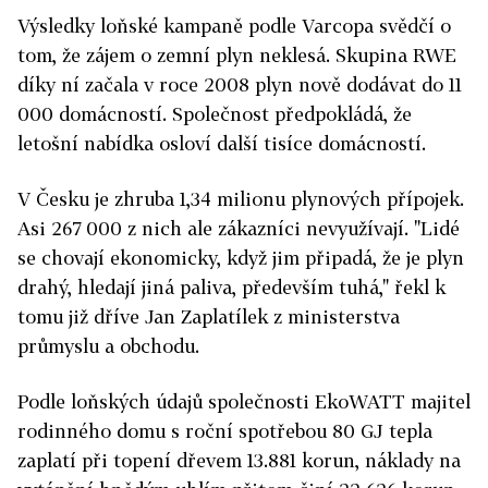
Výsledky loňské kampaně podle Varcopa svědčí o
tom, že zájem o zemní plyn neklesá. Skupina RWE
díky ní začala v roce 2008 plyn nově dodávat do 11
000 domácností. Společnost předpokládá, že
letošní nabídka osloví další tisíce domácností.
V Česku je zhruba 1,34 milionu plynových přípojek.
Asi 267 000 z nich ale zákazníci nevyužívají. "Lidé
se chovají ekonomicky, když jim připadá, že je plyn
drahý, hledají jiná paliva, především tuhá," řekl k
tomu již dříve Jan Zaplatílek z ministerstva
průmyslu a obchodu.
Podle loňských údajů společnosti EkoWATT majitel
rodinného domu s roční spotřebou 80 GJ tepla
zaplatí při topení dřevem 13.881 korun, náklady na