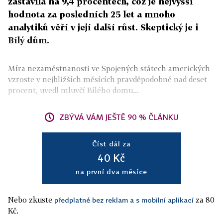
zastavila na 9,4 procentech, což je nejvyšší
hodnota za posledních 25 let a mnoho
analytiků věří v její další růst. Skeptický je i
Bílý dům.
Míra nezaměstnanosti ve Spojených státech amerických
vzroste v nejbližších měsících pravděpodobně nad deset
procent, uvedl mluvčí Bílého domu...
ZBÝVÁ VÁM JEŠTĚ 90 % ČLÁNKU
Číst dál za
40 Kč
na první dva měsíce
Nebo zkuste
za 80
předplatné bez reklam a s mobilní aplikací
Kč.