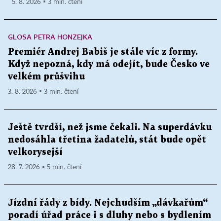
5. 8. 2026 ▪ 3 min. čtení
GLOSA PETRA HONZEJKA
Premiér Andrej Babiš je stále víc z formy.
Když nepozná, kdy má odejít, bude Česko ve
velkém průšvihu
3. 8. 2026 ▪ 3 min. čtení
Ještě tvrdší, než jsme čekali. Na superdávku
nedosáhla třetina žadatelů, stát bude opět
velkorysejší
28. 7. 2026 ▪ 5 min. čtení
Jízdní řády z bídy. Nejchudším „dávkařům“
poradí úřad práce i s dluhy nebo s bydlením