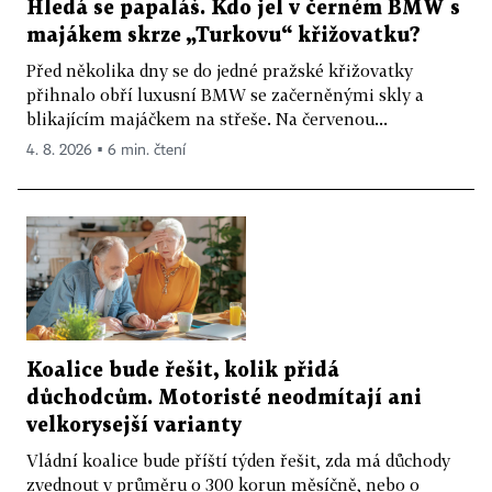
Hledá se papaláš. Kdo jel v černém BMW s
majákem skrze „Turkovu“ křižovatku?
Před několika dny se do jedné pražské křižovatky
přihnalo obří luxusní BMW se začerněnými skly a
blikajícím majáčkem na střeše. Na červenou...
4. 8. 2026 ▪ 6 min. čtení
Koalice bude řešit, kolik přidá
důchodcům. Motoristé neodmítají ani
velkorysejší varianty
Vládní koalice bude příští týden řešit, zda má důchody
zvednout v průměru o 300 korun měsíčně, nebo o