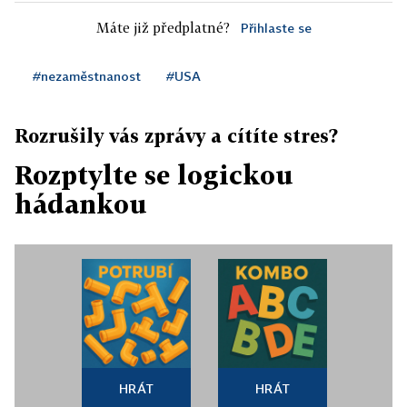
Máte již předplatné?
Přihlaste se
#nezaměstnanost
#USA
Rozrušily vás zprávy a cítíte stres?
Rozptylte se logickou
hádankou
HRÁT
HRÁT