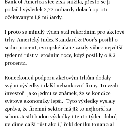
Bank of America sice zisk snížila, přesto se jí
podařil výsledek 3,22 miliardy dolarů oproti
očekávaným 1,8 miliardy.
I proto se minulý týden stal rekordním pro akciové
trhy. Americký index Standard & Poor's posílil o
sedm procent, evropské akcie zažily vůbec největší
týdenní růst v letošním roce, když posílily o 8,2
procenta.
Koneckonců podporu akciovým trhům dodaly
svými výsledky i další nebankovní firmy. To vzali
investoři jako jednu ze známek, že se kondice
světové ekonomiky lepší. "Tyto výsledky vyslaly
zprávu, že firemní sektor má již to nejhorší za
sebou. Jestli budou výsledky i tento týden dobré,
uvidíme další růst akcií," řekl deníku Financial