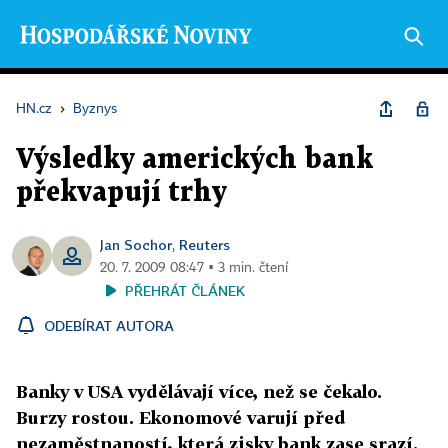
HN.cz
›
Byznys
Výsledky amerických bank
překvapují trhy
Jan Sochor
Reuters
,
20. 7. 2009 08:47 ▪ 3 min. čtení
PŘEHRÁT ČLÁNEK
ODEBÍRAT AUTORA
Banky v USA vydělávají více, než se čekalo.
Burzy rostou. Ekonomové varují před
nezaměstnaností, která zisky bank zase srazí.