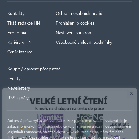
Kontakty
Ochrana osobních údajů
Tiráž redakce HN
Prohlášení o cookies
Economia
Nastavení soukromí
Kariéra v HN
Všeobecné smluvní podmínky
Ceník inzerce
Koupit / darovat předplatné
Eventy
×
Newslettery
RSS kanály
Autorská práva vykonává vydavatel. Bez písemného svolení vydavatele je
zakázáno jakékoli užití částí nebo celku díla, zejména rozmnožování a šíření
jakýmkoli způsobem, mechanickým nebo elektronickým, v českém nebo
jiném jazyce. Bez souhlasu vydavatele je zakázáno též rozmnožování