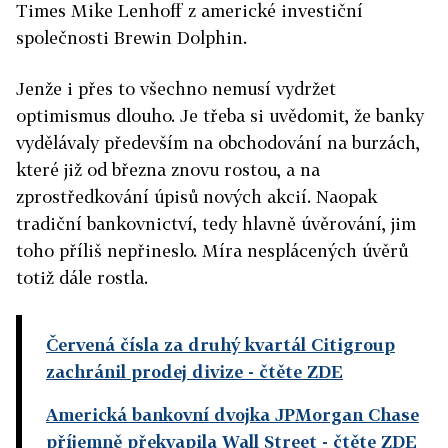
Times Mike Lenhoff z americké investiční
společnosti Brewin Dolphin.
Jenže i přes to všechno nemusí vydržet
optimismus dlouho. Je třeba si uvědomit, že banky
vydělávaly především na obchodování na burzách,
které již od března znovu rostou, a na
zprostředkování úpisů nových akcií. Naopak
tradiční bankovnictví, tedy hlavně úvěrování, jim
toho příliš nepřineslo. Míra nesplácených úvěrů
totiž dále rostla.
Červená čísla za druhý kvartál Citigroup
zachránil prodej divize
- čtěte ZDE
Americká bankovní dvojka JPMorgan Chase
příjemně překvapila Wall Street
- čtěte ZDE