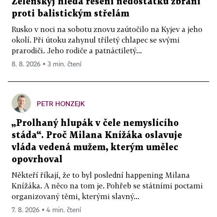
Zelenskyj hledá řešení nedostatku zbraní
proti balistickým střelám
Rusko v noci na sobotu znovu zaútočilo na Kyjev a jeho
okolí. Při útoku zahynul tříletý chlapec se svými
prarodiči. Jeho rodiče a patnáctiletý...
8. 8. 2026 ▪ 3 min. čtení
PETR HONZEJK
„Prolhaný hlupák v čele nemyslícího
stáda“. Proč Milana Knížáka oslavuje
vláda vedená mužem, kterým umělec
opovrhoval
Někteří říkají, že to byl poslední happening Milana
Knížáka. A něco na tom je. Pohřeb se státními poctami
organizovaný těmi, kterými slavný...
7. 8. 2026 ▪ 4 min. čtení