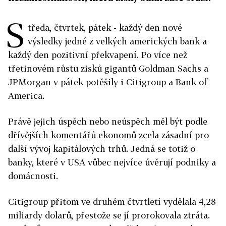
S
tředa, čtvrtek, pátek - každý den nové
výsledky jedné z velkých amerických bank a
každý den pozitivní překvapení. Po více než
třetinovém růstu zisků gigantů Goldman Sachs a
JPMorgan v pátek potěšily i Citigroup a Bank of
America.
Právě jejich úspěch nebo neúspěch měl být podle
dřívějších komentářů ekonomů zcela zásadní pro
další vývoj kapitálových trhů. Jedná se totiž o
banky, které v USA vůbec nejvíce úvěrují podniky a
domácnosti.
Citigroup přitom ve druhém čtvrtletí vydělala 4,28
miliardy dolarů, přestože se jí prorokovala ztráta.