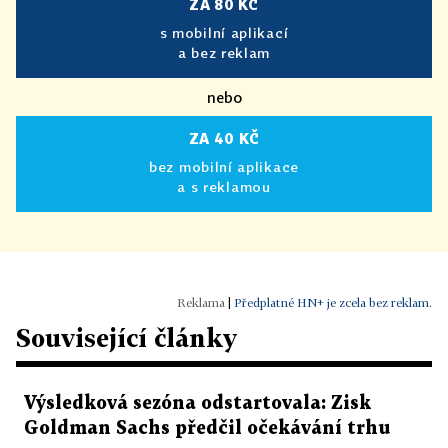
ZA 80 KČ
s mobilní aplikací
a bez reklam
nebo
ZA 40 KČ
bez mobilní aplikace
a s reklamou
|
Předplatné HN+ je zcela bez reklam.
Související články
Výsledková sezóna odstartovala: Zisk
Goldman Sachs předčil očekávání trhu