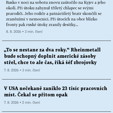
Rusko v noci na sobotu znovu zaútočilo na Kyjev a jeho
okolí. Při útoku zahynul tříletý chlapec se svými
prarodiči. Jeho rodiče a patnáctiletý bratr skončili se
zraněními v nemocnici. Při útocích na obce blízko
fronty pak ruské útoky zranily desítky...
8. 8. 2026 ▪ 3 min. čtení
„To se nestane za dva roky.“ Rheinmetall
bude schopný doplnit americké zásoby
střel, chce to ale čas, říká šéf zbrojovky
7. 8. 2026 ▪ 3 min. čtení
V USA nečekaně zaniklo 23 tisíc pracovních
míst. Čekal se přitom opak
7. 8. 2026 ▪ 2 min. čtení