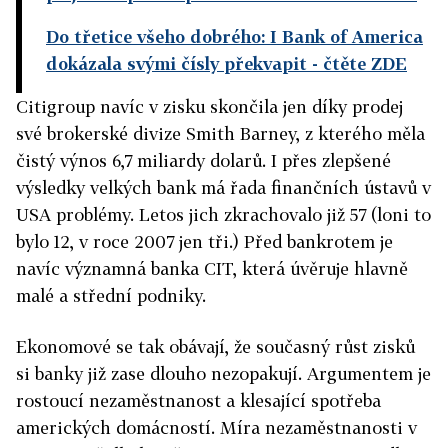
Do třetice všeho dobrého: I Bank of America
dokázala svými čísly překvapit
- čtěte ZDE
Citigroup navíc v zisku skončila jen díky prodej
své brokerské divize Smith Barney, z kterého měla
čistý výnos 6,7 miliardy dolarů. I přes zlepšené
výsledky velkých bank má řada finančních ústavů v
USA problémy. Letos jich zkrachovalo již 57 (loni to
bylo 12, v roce 2007 jen tři.) Před bankrotem je
navíc významná banka CIT, která úvěruje hlavně
malé a střední podniky.
Ekonomové se tak obávají, že současný růst zisků
si banky již zase dlouho nezopakují. Argumentem je
rostoucí nezaměstnanost a klesající spotřeba
amerických domácností. Míra nezaměstnanosti v