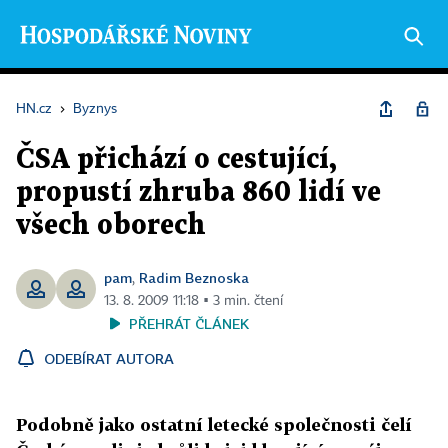
HN.cz
›
Byznys
ČSA přichází o cestující,
propustí zhruba 860 lidí ve
všech oborech
pam
Radim Beznoska
,
13. 8. 2009 11:18 ▪ 3 min. čtení
PŘEHRÁT ČLÁNEK
ODEBÍRAT AUTORA
Podobně jako ostatní letecké společnosti čelí