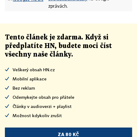
zprávách.
Tento článek
je
zdarma. Když si
předplatíte HN, budete moci číst
všechny naše články
.
Veškerý obsah HN.cz
Mobilní aplikace
Bez reklam
Odemykejte obsah pro přátele
Články v audioverzi + playlist
Možnost kdykoliv zrušit
ZA 80 KČ