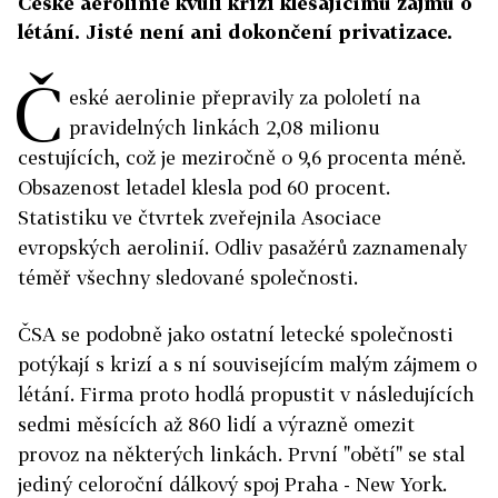
České aerolinie kvůli krizi klesajícímu zájmu o
létání. Jisté není ani dokončení privatizace.
Č
eské aerolinie přepravily za pololetí na
pravidelných linkách 2,08 milionu
cestujících, což je meziročně o 9,6 procenta méně.
Obsazenost letadel klesla pod 60 procent.
Statistiku ve čtvrtek zveřejnila Asociace
evropských aerolinií. Odliv pasažérů zaznamenaly
téměř všechny sledované společnosti.
ČSA se podobně jako ostatní letecké společnosti
potýkají s krizí a s ní souvisejícím malým zájmem o
létání. Firma proto hodlá propustit v následujících
sedmi měsících až 860 lidí a výrazně omezit
provoz na některých linkách. První "obětí" se stal
jediný celoroční dálkový spoj Praha - New York.