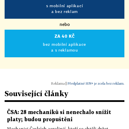
s mobilní aplikací
a bez reklam
nebo
ZA 40 KČ
bez mobilní aplikace
a s reklamou
|
Předplatné HN+ je zcela bez reklam.
Související články
ČSA: 28 mechaniků si nenechalo snížit
platy; budou propuštěni
Mechanici Českých aerolinií, kteří se chtěli držet