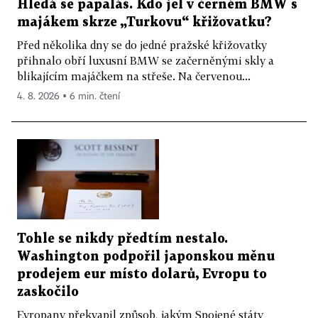
Hledá se papaláš. Kdo jel v černém BMW s
majákem skrze „Turkovu“ křižovatku?
Před několika dny se do jedné pražské křižovatky
přihnalo obří luxusní BMW se začerněnými skly a
blikajícím majáčkem na střeše. Na červenou...
4. 8. 2026 ▪ 6 min. čtení
Tohle se nikdy předtím nestalo.
Washington podpořil japonskou měnu
prodejem eur místo dolarů, Evropu to
zaskočilo
Evropany překvapil způsob, jakým Spojené státy