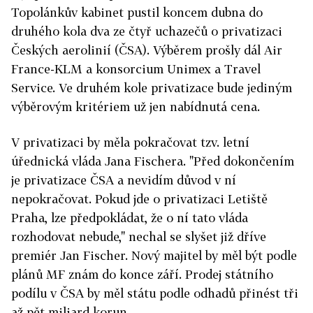
Topolánkův kabinet pustil koncem dubna do
druhého kola dva ze čtyř uchazečů o privatizaci
Českých aerolinií (ČSA). Výběrem prošly dál Air
France-KLM a konsorcium Unimex a Travel
Service. Ve druhém kole privatizace bude jediným
výběrovým kritériem už jen nabídnutá cena.
V privatizaci by měla pokračovat tzv. letní
úřednická vláda Jana Fischera. "Před dokončením
je privatizace ČSA a nevidím důvod v ní
nepokračovat. Pokud jde o privatizaci Letiště
Praha, lze předpokládat, že o ní tato vláda
rozhodovat nebude," nechal se slyšet již dříve
premiér Jan Fischer. Nový majitel by měl být podle
plánů MF znám do konce září. Prodej státního
podílu v ČSA by měl státu podle odhadů přinést tři
až pět miliard korun.