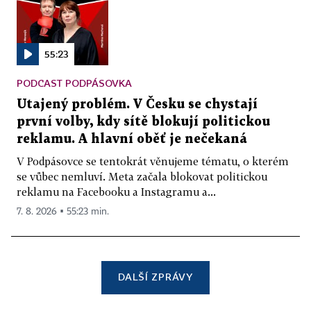
55:23
PODCAST PODPÁSOVKA
Utajený problém. V Česku se chystají
první volby, kdy sítě blokují politickou
reklamu. A hlavní oběť je nečekaná
V Podpásovce se tentokrát věnujeme tématu, o kterém
se vůbec nemluví. Meta začala blokovat politickou
reklamu na Facebooku a Instagramu a...
7. 8. 2026 ▪ 55:23 min.
DALŠÍ ZPRÁVY