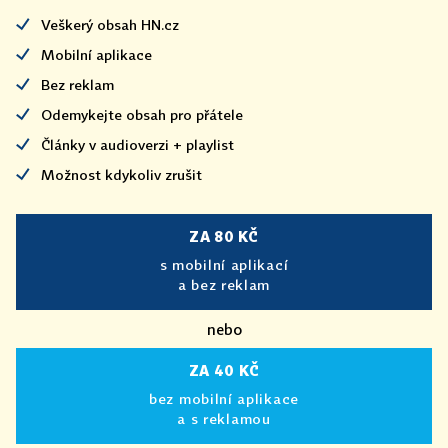
Veškerý obsah HN.cz
Mobilní aplikace
Bez reklam
Odemykejte obsah pro přátele
Články v audioverzi + playlist
Možnost kdykoliv zrušit
ZA 80 KČ
s mobilní aplikací
a bez reklam
nebo
ZA 40 KČ
bez mobilní aplikace
a s reklamou