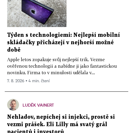
Týden s technologiemi: Nejlepší mobilní
skládačky přicházejí v nejhorší možné
době
Apple letos zopakuje svůj nejlepší trik. Vezme
ověřenou technologii a nabídne ji jako fantastickou
novinku. Firma to v minulosti udělala v...
7. 8. 2026 ▪ 4 min. čtení
LUDĚK VAINERT
Nehladov, nepíchej si injekci, prostě si
vezmi prášek. Eli Lilly má svatý grál
pacientů i investorů