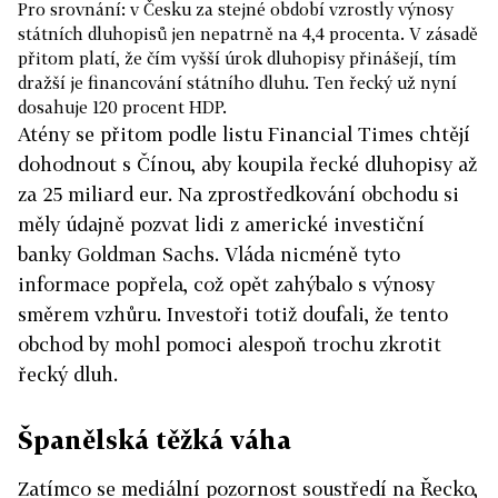
Pro srovnání: v Česku za stejné období vzrostly výnosy
státních dluhopisů jen nepatrně na 4,4 procenta. V zásadě
přitom platí, že čím vyšší úrok dluhopisy přinášejí, tím
dražší je financování státního dluhu. Ten řecký už nyní
dosahuje 120 procent HDP.
Atény se přitom podle listu Financial Times chtějí
dohodnout s Čínou, aby koupila řecké dluhopisy až
za 25 miliard eur. Na zprostředkování obchodu si
měly údajně pozvat lidi z americké investiční
banky Goldman Sachs. Vláda nicméně tyto
informace popřela, což opět zahýbalo s výnosy
směrem vzhůru. Investoři totiž doufali, že tento
obchod by mohl pomoci alespoň trochu zkrotit
řecký dluh.
Španělská těžká váha
Zatímco se mediální pozornost soustředí na Řecko,