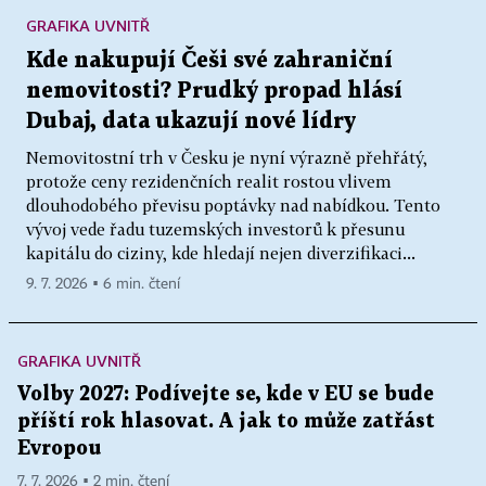
GRAFIKA UVNITŘ
Kde nakupují Češi své zahraniční
nemovitosti? Prudký propad hlásí
Dubaj, data ukazují nové lídry
Nemovitostní trh v Česku je nyní výrazně přehřátý,
protože ceny rezidenčních realit rostou vlivem
dlouhodobého převisu poptávky nad nabídkou. Tento
vývoj vede řadu tuzemských investorů k přesunu
kapitálu do ciziny, kde hledají nejen diverzifikaci...
9. 7. 2026 ▪ 6 min. čtení
GRAFIKA UVNITŘ
Volby 2027: Podívejte se, kde v EU se bude
příští rok hlasovat. A jak to může zatřást
Evropou
7. 7. 2026 ▪ 2 min. čtení