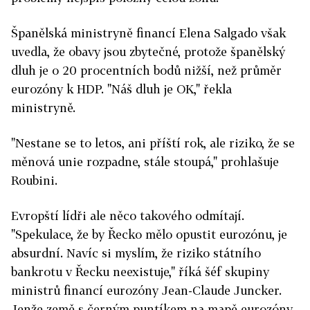
Španělská ministryně financí Elena Salgado však
uvedla, že obavy jsou zbytečné, protože španělský
dluh je o 20 procentních bodů nižší, než průměr
eurozóny k HDP. "Náš dluh je OK," řekla
ministryně.
"Nestane se to letos, ani příští rok, ale riziko, že se
měnová unie rozpadne, stále stoupá," prohlašuje
Roubini.
Evropští lídři ale něco takového odmítají.
"Spekulace, že by Řecko mělo opustit eurozónu, je
absurdní. Navíc si myslím, že riziko státního
bankrotu v Řecku neexistuje," říká šéf skupiny
ministrů financí eurozóny Jean-Claude Juncker.
Jenže země s černým puntíkem na mapě eurozóny