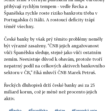
přibývají rychlým tempem - vedle Řecka a
Španělska rychle roste riziko bankrotu třeba v
Portugalsku či Itálii. A rostoucí deficity trápí
téměř všechny.
České banky by však prý těmito problémy neměly
být výrazně zasaženy. "ČNB jejich angažovanost
vůči Španělsku sleduje, stejně jako vůči ostatním
zemím. Neexistuje důvod k obavám, protože tvoří
nepatrný podíl na celkových aktivech bankovního
sektoru v ČR," říká mluvčí ČNB Marek Petruš.
Řeckých dluhopisů drží české banky asi za 25
miliard korun, což je méně než procento jejich
aktiv.
#Řecko
#Španělsko
#krize
#Evropská unie