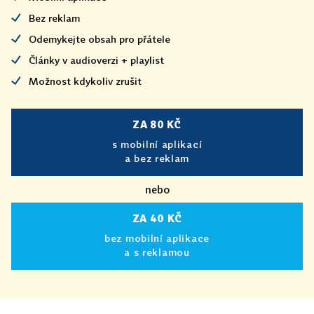
Bez reklam
Odemykejte obsah pro přátele
Články v audioverzi + playlist
Možnost kdykoliv zrušit
ZA 80 KČ
s mobilní aplikací
a bez reklam
nebo
ZA 40 KČ
bez mobilní aplikace
a s reklamou