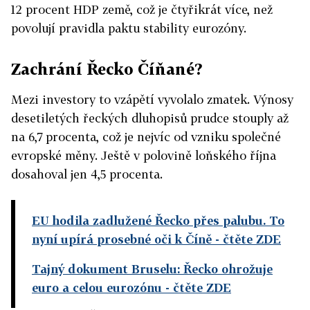
12 procent HDP země, což je čtyřikrát více, než
povolují pravidla paktu stability eurozóny.
Zachrání Řecko Číňané?
Mezi investory to vzápětí vyvolalo zmatek. Výnosy
desetiletých řeckých dluhopisů prudce stouply až
na 6,7 procenta, což je nejvíc od vzniku společné
evropské měny. Ještě v polovině loňského října
dosahoval jen 4,5 procenta.
EU hodila zadlužené Řecko přes palubu. To
nyní upírá prosebné oči k Číně
- čtěte ZDE
Tajný dokument Bruselu: Řecko ohrožuje
euro a celou eurozónu
- čtěte ZDE