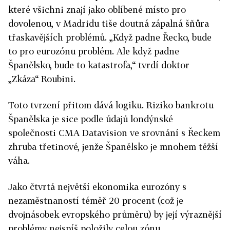
které všichni znají jako oblíbené místo pro
dovolenou, v Madridu tiše doutná zápalná šňůra
třaskavějších problémů. „Když padne Řecko, bude
to pro eurozónu problém. Ale když padne
Španělsko, bude to katastrofa,“ tvrdí doktor
„Zkáza“ Roubini.
Toto tvrzení přitom dává logiku. Riziko bankrotu
Španělska je sice podle údajů londýnské
společnosti CMA Datavision ve srovnání s Řeckem
zhruba třetinové, jenže Španělsko je mnohem těžší
váha.
Jako čtvrtá největší ekonomika eurozóny s
nezaměstnaností téměř 20 procent (což je
dvojnásobek evropského průměru) by její výraznější
problémy nejspíš položily celou zónu.