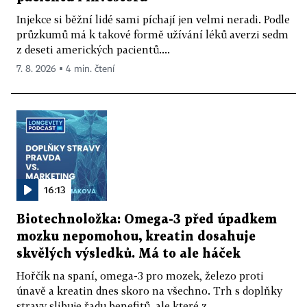
Injekce si běžní lidé sami píchají jen velmi neradi. Podle
průzkumů má k takové formě užívání léků averzi sedm
z deseti amerických pacientů....
7. 8. 2026 ▪ 4 min. čtení
16:13
Biotechnoložka: Omega-3 před úpadkem
mozku nepomohou, kreatin dosahuje
skvělých výsledků. Má to ale háček
Hořčík na spaní, omega-3 pro mozek, železo proti
únavě a kreatin dnes skoro na všechno. Trh s doplňky
stravy slibuje řadu benefitů, ale které z...