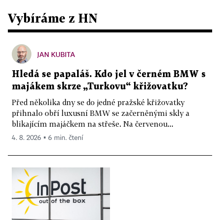
Vybíráme z HN
JAN KUBITA
Hledá se papaláš. Kdo jel v černém BMW s
majákem skrze „Turkovu“ křižovatku?
Před několika dny se do jedné pražské křižovatky
přihnalo obří luxusní BMW se začerněnými skly a
blikajícím majáčkem na střeše. Na červenou...
4. 8. 2026 ▪ 6 min. čtení