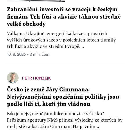
Zahraniční investoři se vracejí k českým
firmám. Trh fúzí a akvizic táhnou středně
velké obchody
Válka na Ukrajině, energetická krize a prostředí
vyšších úrokových sazeb v posledních letech tlumily
trh fúzí a akvizic ve střední Evropě....
10. 8. 2026 ▪ 3 min. čtení
PETR HONZEJK
Česko je země Járy Cimrmana.
Nejvýraznějšími opozičními politiky jsou
podle lidí ti, kteří jim vládnou
Kdo je nejvýraznějším lídrem opozice v Česku?
Průzkum agentury NMS přinesl výsledky, ze kterých by
měl jistě radost Jára Cimrman. Na prvním...