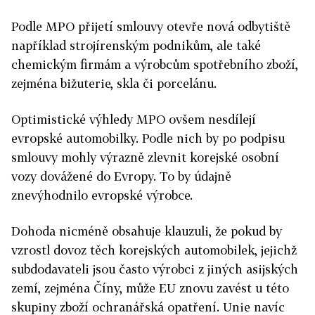
Podle MPO přijetí smlouvy otevře nová odbytiště
například strojírenským podnikům, ale také
chemickým firmám a výrobcům spotřebního zboží,
zejména bižuterie, skla či porcelánu.
Optimistické výhledy MPO ovšem nesdílejí
evropské automobilky. Podle nich by po podpisu
smlouvy mohly výrazně zlevnit korejské osobní
vozy dovážené do Evropy. To by údajně
znevýhodnilo evropské výrobce.
Dohoda nicméně obsahuje klauzuli, že pokud by
vzrostl dovoz těch korejských automobilek, jejichž
subdodavateli jsou často výrobci z jiných asijských
zemí, zejména Číny, může EU znovu zavést u této
skupiny zboží ochranářská opatření. Unie navíc