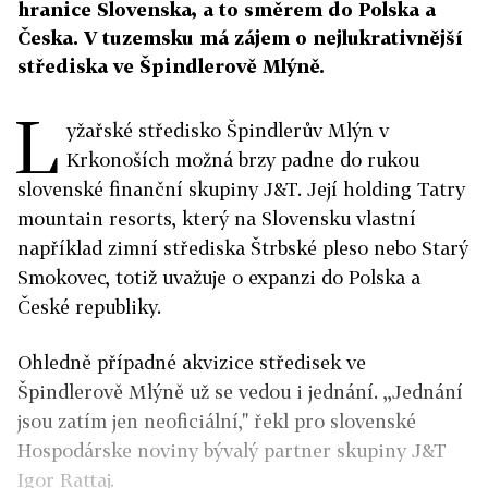
hranice Slovenska, a to směrem do Polska a
Česka. V tuzemsku má zájem o nejlukrativnější
střediska ve Špindlerově Mlýně.
L
yžařské středisko Špindlerův Mlýn v
Krkonoších možná brzy padne do rukou
slovenské finanční skupiny J&T. Její holding Tatry
mountain resorts, který na Slovensku vlastní
například zimní střediska Štrbské pleso nebo Starý
Smokovec, totiž uvažuje o expanzi do Polska a
České republiky.
Ohledně případné akvizice středisek ve
Špindlerově Mlýně už se vedou i jednání. ,,Jednání
jsou zatím jen neoficiální," řekl pro slovenské
Hospodárske noviny bývalý partner skupiny J&T
Igor Rattaj.