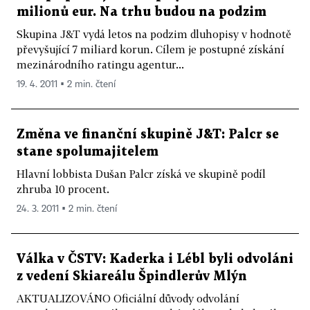
milionů eur. Na trhu budou na podzim
Skupina J&T vydá letos na podzim dluhopisy v hodnotě
převyšující 7 miliard korun. Cílem je postupné získání
mezinárodního ratingu agentur...
19. 4. 2011 ▪ 2 min. čtení
Změna ve finanční skupině J&T: Palcr se
stane spolumajitelem
Hlavní lobbista Dušan Palcr získá ve skupině podíl
zhruba 10 procent.
24. 3. 2011 ▪ 2 min. čtení
Válka v ČSTV: Kaderka i Lébl byli odvoláni
z vedení Skiareálu Špindlerův Mlýn
AKTUALIZOVÁNO Oficiální důvody odvolání