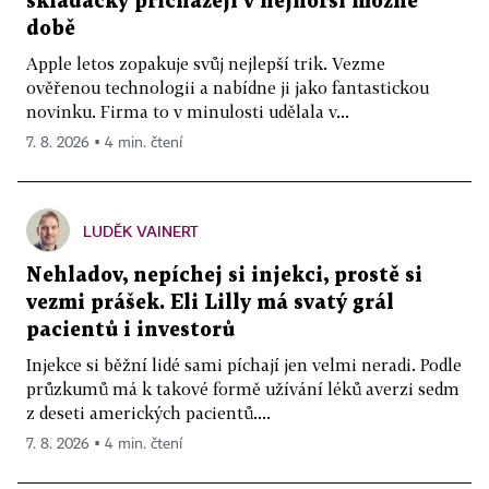
skládačky přicházejí v nejhorší možné
době
Apple letos zopakuje svůj nejlepší trik. Vezme
ověřenou technologii a nabídne ji jako fantastickou
novinku. Firma to v minulosti udělala v...
7. 8. 2026 ▪ 4 min. čtení
LUDĚK VAINERT
Nehladov, nepíchej si injekci, prostě si
vezmi prášek. Eli Lilly má svatý grál
pacientů i investorů
Injekce si běžní lidé sami píchají jen velmi neradi. Podle
průzkumů má k takové formě užívání léků averzi sedm
z deseti amerických pacientů....
7. 8. 2026 ▪ 4 min. čtení