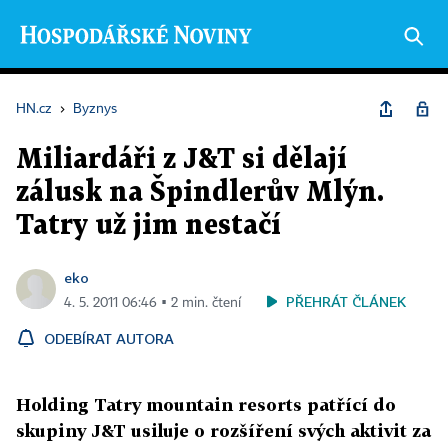
HN.cz
›
Byznys
Miliardáři z J&T si dělají
zálusk na Špindlerův Mlýn.
Tatry už jim nestačí
eko
PŘEHRÁT ČLÁNEK
4. 5. 2011 06:46 ▪ 2 min. čtení
ODEBÍRAT AUTORA
Holding Tatry mountain resorts patřící do
skupiny J&T usiluje o rozšíření svých aktivit za