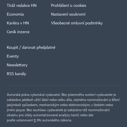
Tiráž redakce HN
Prohlášení o cookies
Economia
Nastavení soukromí
Kariéra v HN
Všeobecné smluvní podmínky
Ceník inzerce
Koupit / darovat předplatné
Eventy
Newslettery
×
RSS kanály
Autorská práva vykonává vydavatel. Bez písemného svolení vydavatele je
zakázáno jakékoli užití částí nebo celku díla, zejména rozmnožování a šíření
jakýmkoli způsobem, mechanickým nebo elektronickým, v českém nebo
jiném jazyce. Bez souhlasu vydavatele je zakázáno též rozmnožování
obsahu pro účely automatizované analýzy textů nebo dat
podle ustanovení § 39c autorského zákona.