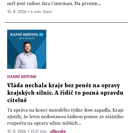
měl jistě radost Jára Cimrman. Na prvním...
10. 8. 2026 ▪ 4 min. čtení
RANNÍ BRÍFINK
Vláda nechala kraje bez peněz na opravy
krajských silnic. A řidič to pozná opravdu
citelně
Ta zpráva na konci minulého týdne dost zapadla. Kraje
zjistily, že letos nedostanou žádnou pomoc ze státního
rozpočtu na opravy silnic nižších...
10. 8. 2026 ▪ 13:31 min.