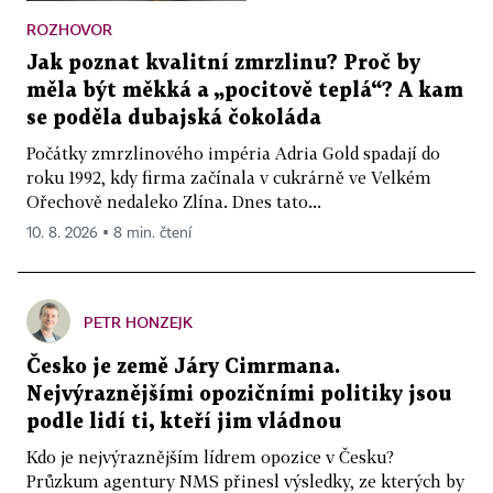
ROZHOVOR
Jak poznat kvalitní zmrzlinu? Proč by
měla být měkká a „pocitově teplá“? A kam
se poděla dubajská čokoláda
Počátky zmrzlinového impéria Adria Gold spadají do
roku 1992, kdy firma začínala v cukrárně ve Velkém
Ořechově nedaleko Zlína. Dnes tato...
10. 8. 2026 ▪ 8 min. čtení
PETR HONZEJK
Česko je země Járy Cimrmana.
Nejvýraznějšími opozičními politiky jsou
podle lidí ti, kteří jim vládnou
Kdo je nejvýraznějším lídrem opozice v Česku?
Průzkum agentury NMS přinesl výsledky, ze kterých by