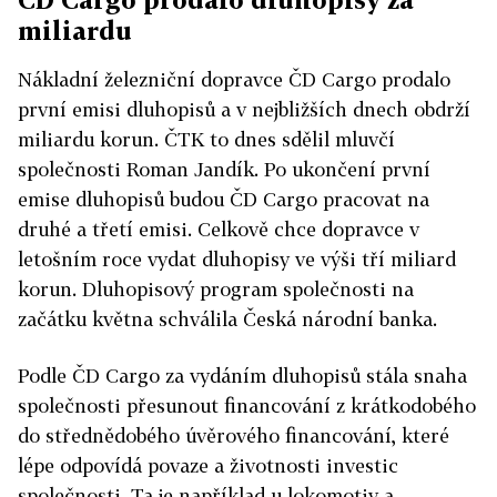
miliardu
Nákladní železniční dopravce ČD Cargo prodalo
první emisi dluhopisů a v nejbližších dnech obdrží
miliardu korun. ČTK to dnes sdělil mluvčí
společnosti Roman Jandík. Po ukončení první
emise dluhopisů budou ČD Cargo pracovat na
druhé a třetí emisi. Celkově chce dopravce v
letošním roce vydat dluhopisy ve výši tří miliard
korun. Dluhopisový program společnosti na
začátku května schválila Česká národní banka.
Podle ČD Cargo za vydáním dluhopisů stála snaha
společnosti přesunout financování z krátkodobého
do střednědobého úvěrového financování, které
lépe odpovídá povaze a životnosti investic
společnosti. Ta je například u lokomotiv a