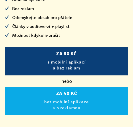
Bez reklam
Odemykejte obsah pro přátele
Články v audioverzi + playlist
Možnost kdykoliv zrušit
ZA 80 KČ
s mobilní aplikací
a bez reklam
nebo
ZA 40 KČ
bez mobilní aplikace
a s reklamou