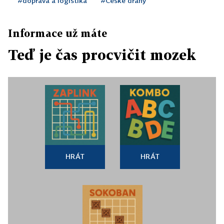
#doprava a logistika
#České dráhy
Informace už máte
Teď je čas procvičit mozek
HRÁT
HRÁT