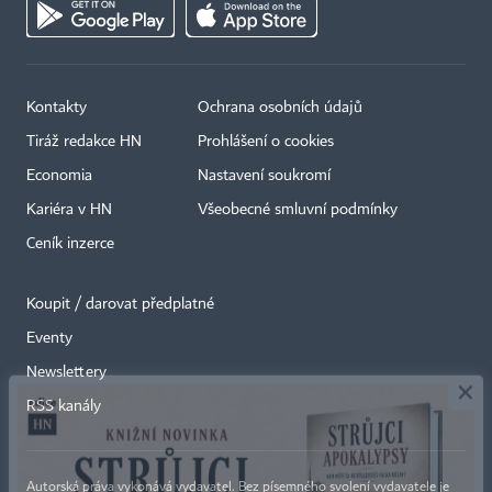
Kontakty
Ochrana osobních údajů
Tiráž redakce HN
Prohlášení o cookies
Economia
Nastavení soukromí
Kariéra v HN
Všeobecné smluvní podmínky
Ceník inzerce
Koupit / darovat předplatné
Eventy
×
Newslettery
RSS kanály
Autorská práva vykonává vydavatel. Bez písemného svolení vydavatele je