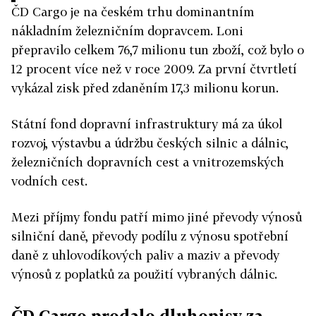
ČD Cargo je na českém trhu dominantním
nákladním železničním dopravcem. Loni
přepravilo celkem 76,7 milionu tun zboží, což bylo o
12 procent více než v roce 2009. Za první čtvrtletí
vykázal zisk před zdaněním 17,3 milionu korun.
Státní fond dopravní infrastruktury má za úkol
rozvoj, výstavbu a údržbu českých silnic a dálnic,
železničních dopravních cest a vnitrozemských
vodních cest.
Mezi příjmy fondu patří mimo jiné převody výnosů
silniční daně, převody podílu z výnosu spotřební
daně z uhlovodíkových paliv a maziv a převody
výnosů z poplatků za použití vybraných dálnic.
ČD Cargo prodalo dluhopisy za