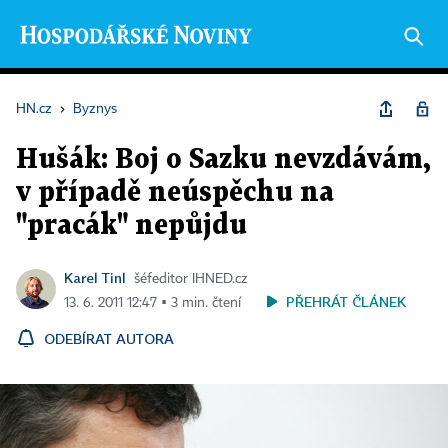
HN.cz
›
Byznys
Hušák: Boj o Sazku nevzdávám,
v případě neúspěchu na
"pracák" nepůjdu
Karel Tinl
šéfeditor IHNED.cz
PŘEHRÁT ČLÁNEK
13. 6. 2011 12:47 ▪ 3 min. čtení
ODEBÍRAT AUTORA