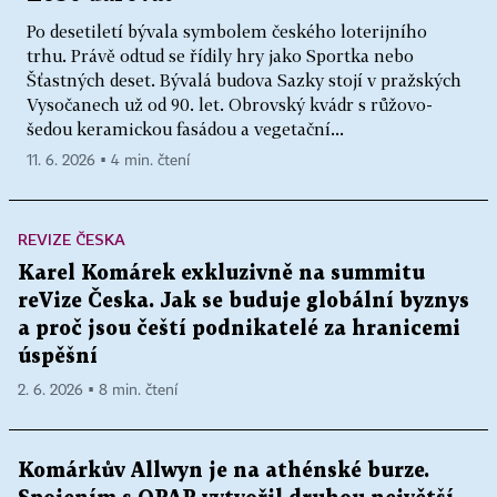
Po desetiletí bývala symbolem českého loterijního
trhu. Právě odtud se řídily hry jako Sportka nebo
Šťastných deset. Bývalá budova Sazky stojí v pražských
Vysočanech už od 90. let. Obrovský kvádr s růžovo-
šedou keramickou fasádou a vegetační...
11. 6. 2026 ▪ 4 min. čtení
REVIZE ČESKA
Karel Komárek exkluzivně na summitu
reVize Česka. Jak se buduje globální byznys
a proč jsou čeští podnikatelé za hranicemi
úspěšní
2. 6. 2026 ▪ 8 min. čtení
Komárkův Allwyn je na athénské burze.