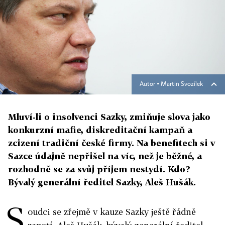
Autor ▪
Martin Svozílek
Mluví-li o insolvenci Sazky, zmiňuje slova jako
konkurzní mafie, diskreditační kampaň a
zcizení tradiční české firmy. Na benefitech si v
Sazce údajně nepřišel na víc, než je běžné, a
rozhodně se za svůj příjem nestydí. Kdo?
Bývalý generální ředitel Sazky, Aleš Hušák.
S
oudci se zřejmě v kauze Sazky ještě řádně