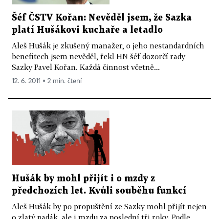
Šéf ČSTV Kořan: Nevěděl jsem, že Sazka
platí Hušákovi kuchaře a letadlo
Aleš Hušák je zkušený manažer, o jeho nestandardních
benefitech jsem nevěděl, řekl HN šéf dozorčí rady
Sazky Pavel Kořan. Každá činnost včetně...
12. 6. 2011 ▪ 2 min. čtení
Hušák by mohl přijít i o mzdy z
předchozích let. Kvůli souběhu funkcí
Aleš Hušák by po propuštění ze Sazky mohl přijít nejen
o zlatý padák, ale i mzdu za poslední tři roky. Podle