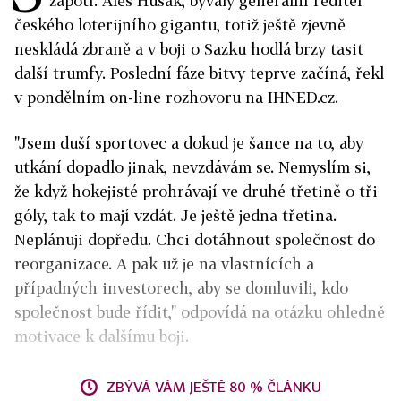
zapotí. Aleš Hušák, bývalý generální ředitel
českého loterijního gigantu, totiž ještě zjevně
neskládá zbraně a v boji o Sazku hodlá brzy tasit
další trumfy. Poslední fáze bitvy teprve začíná, řekl
v pondělním on-line rozhovoru na IHNED.cz.
"Jsem duší sportovec a dokud je šance na to, aby
utkání dopadlo jinak, nevzdávám se. Nemyslím si,
že když hokejisté prohrávají ve druhé třetině o tři
góly, tak to mají vzdát. Je ještě jedna třetina.
Neplánuji dopředu. Chci dotáhnout společnost do
reorganizace. A pak už je na vlastnících a
případných investorech, aby se domluvili, kdo
společnost bude řídit," odpovídá na otázku ohledně
motivace k dalšímu boji.
ZBÝVÁ VÁM JEŠTĚ 80 % ČLÁNKU