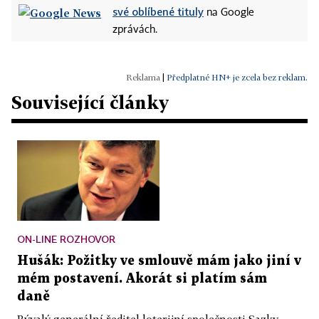
své oblíbené tituly
na Google
zprávách.
|
Předplatné HN+ je zcela bez reklam.
Související články
ON-LINE ROZHOVOR
Hušák: Požitky ve smlouvě mám jako jiní v
mém postavení. Akorát si platím sám
daně
Bývalý generální ředitel loterijní společnosti Sazky