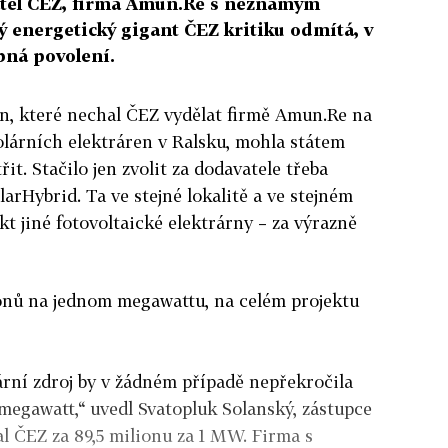
atel ČEZ, firma Amun.Re s neznámým
ý energetický gigant ČEZ kritiku odmítá, v
bná povolení.
n, které nechal ČEZ vydělat firmě Amun.Re na
olárních elektráren v Ralsku, mohla státem
it. Stačilo jen zvolit za dodavatele třeba
rHybrid. Ta ve stejné lokalitě a ve stejném
kt jiné fotovoltaické elektrárny – za výrazně
onů na jednom megawattu, na celém projektu
rní zdroj by v žádném případě nepřekročila
megawatt,“ uvedl Svatopluk Solanský, zástupce
l ČEZ za 89,5 milionu za 1 MW. Firma s