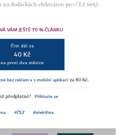
 na dodávkách elektráren pro ČEZ 669,5
VÁ VÁM JEŠTĚ 70 % ČLÁNKU
Číst dál za
40 Kč
na první dva měsíce
za 80 Kč.
tné bez reklam a s mobilní aplikací
iž předplatné?
Přihlaste se
rna
#ČEZ
#elektřina