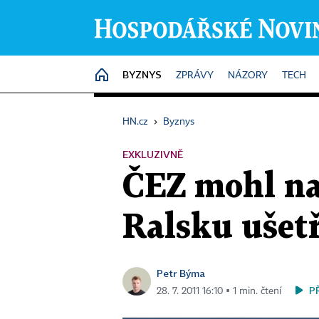
BYZNYS
HOME
ZPRÁVY
NÁZORY
TECH
HN.cz
›
Byznys
EXKLUZIVNĚ
ČEZ mohl na
Ralsku ušetř
Petr Býma
P
28. 7. 2011 16:10 ▪ 1 min. čtení