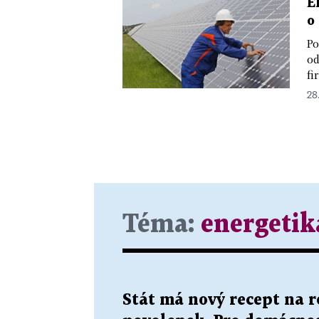
E
o
Po
od
fi
28.
Téma:
energetik
Stát má nový recept na 