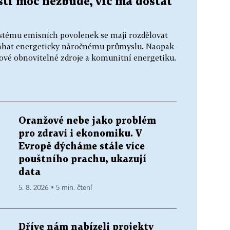
ti moc nezbude, víc má dostat
stému emisních povolenek se mají rozdělovat
omáhat energeticky náročnému průmyslu. Naopak
ové obnovitelné zdroje a komunitní energetiku.
Oranžové nebe jako problém
pro zdraví i ekonomiku. V
Evropě dýcháme stále více
pouštního prachu, ukazují
data
5. 8. 2026 ▪ 5 min. čtení
Dříve nám nabízeli projekty