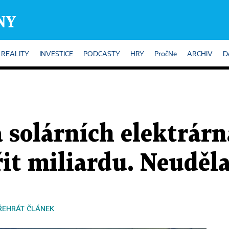
REALITY
INVESTICE
PODCASTY
HRY
PročNe
ARCHIV
D
 solárních elektrárn
it miliardu. Neuděla
ŘEHRÁT ČLÁNEK