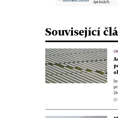
zprávách.
Související čl
O
A
p
o
In
pr
26
27.