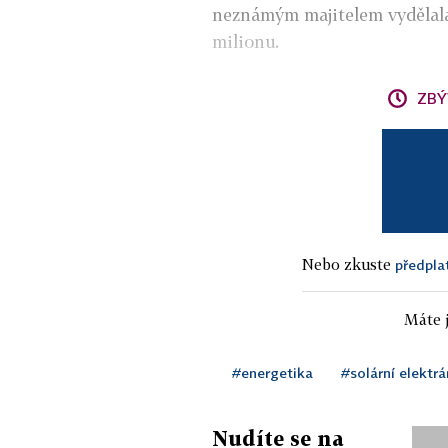
neznámým majitelem vydělala
milionu.
ZBÝ
Nebo zkuste
předpla
Máte j
#energetika
#solární elektrá
Nudíte se na