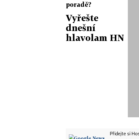
poradě?
Vyřešte
dnešní
hlavolam HN
Přidejte si H