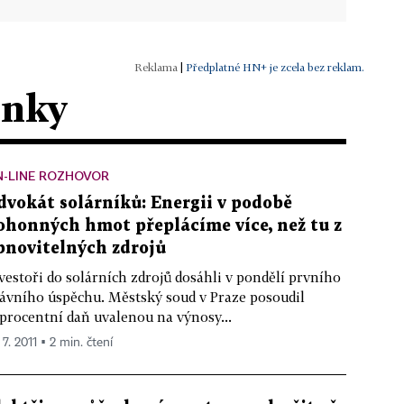
|
Předplatné HN+ je zcela bez reklam.
ánky
N-LINE ROZHOVOR
dvokát solárníků: Energii v podobě
ohonných hmot přeplácíme více, než tu z
bnovitelných zdrojů
vestoři do solárních zdrojů dosáhli v pondělí prvního
ávního úspěchu. Městský soud v Praze posoudil
procentní daň uvalenou na výnosy...
 7. 2011 ▪ 2 min. čtení