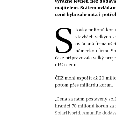
výrazně levněji než dodav
majitelem. Státem ovládan
ceně byla zahrnuta i potře
S
tovky milionů koru
stavbách velkých s
ovládaná firma ušetř
německou firmu Sola
čase připravovala velký proje
nižší cenu.
ČEZ mohl uspořit až 20 mili
potom přes miliardu korun.
„Cena za námi postavený solá
hranici 70 milionů korun za 
SolarHybrid. Amun.Re dodáva