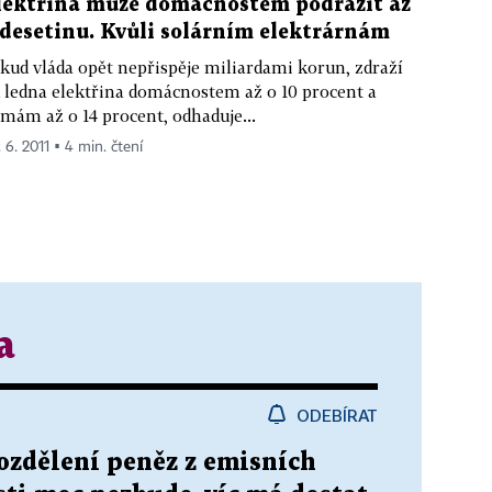
lektřina může domácnostem podražit až
 desetinu. Kvůli solárním elektrárnám
kud vláda opět nepřispěje miliardami korun, zdraží
 ledna elektřina domácnostem až o 10 procent a
rmám až o 14 procent, odhaduje...
 6. 2011 ▪ 4 min. čtení
a
ODEBÍRAT
rozdělení peněz z emisních