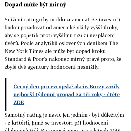
Dopad může být mírný
Snížení ratingu by mohlo znamenat, že investoři
budou požadovat od americké vlády vyšší úroky,
aby se pojistili proti vyššímu riziku nesplácení
úvěrů. Podle analytiků oslovených deníkem The
New York Times ale může být dopad kroku
Standard & Poor's nakonec mírný právě proto, že
zbylé dvě agentury hodnocení nesnížily.
Černý den pro evropské akcie. Burzy zažily
nejhorší týdenní propad za tři roky
- čtěte
ZDE
Samotný rating je navíc jen jedním - byť důležitým
- z kritérií, jimiž se investoři při hodnocení
dluhopisů řídí. Ratingové agentury v letech 2001