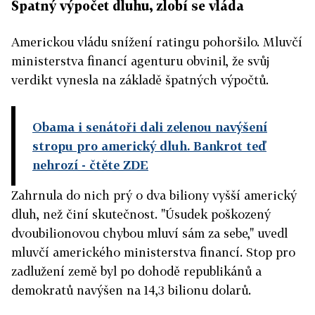
Špatný výpočet dluhu, zlobí se vláda
Americkou vládu snížení ratingu pohoršilo. Mluvčí
ministerstva financí agenturu obvinil, že svůj
verdikt vynesla na základě špatných výpočtů.
Obama i senátoři dali zelenou navýšení
stropu pro americký dluh. Bankrot teď
nehrozí
- čtěte ZDE
Zahrnula do nich prý o dva biliony vyšší americký
dluh, než činí skutečnost. "Úsudek poškozený
dvoubilionovou chybou mluví sám za sebe," uvedl
mluvčí amerického ministerstva financí. Stop pro
zadlužení země byl po dohodě republikánů a
demokratů navýšen na 14,3 bilionu dolarů.