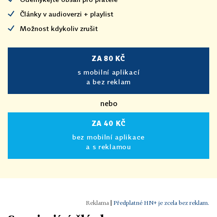
Články v audioverzi + playlist
Možnost kdykoliv zrušit
ZA 80 KČ
s mobilní aplikací
a bez reklam
nebo
ZA 40 KČ
bez mobilní aplikace
a s reklamou
|
Předplatné HN+ je zcela bez reklam.