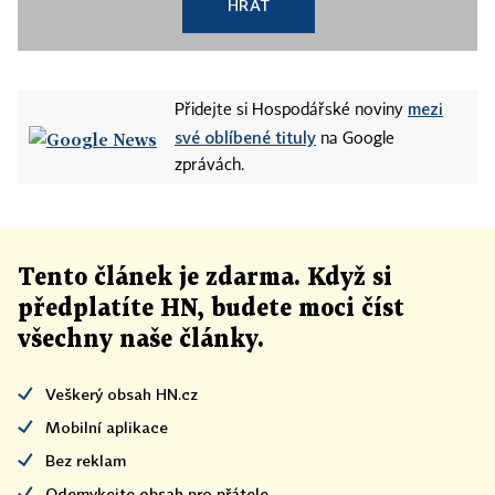
HRÁT
mezi
Přidejte si Hospodářské noviny
své oblíbené tituly
na Google
zprávách.
Tento článek
je
zdarma. Když si
předplatíte HN, budete moci číst
všechny naše články
.
Veškerý obsah HN.cz
Mobilní aplikace
Bez reklam
Odemykejte obsah pro přátele