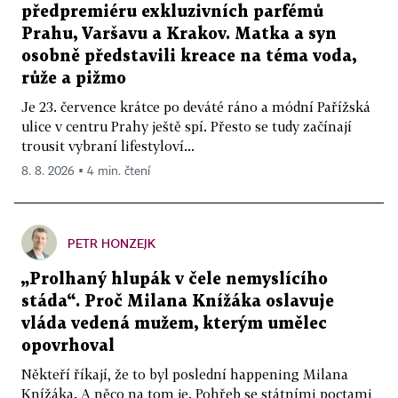
předpremiéru exkluzivních parfémů
Prahu, Varšavu a Krakov. Matka a syn
osobně představili kreace na téma voda,
růže a pižmo
Je 23. července krátce po deváté ráno a módní Pařížská
ulice v centru Prahy ještě spí. Přesto se tudy začínají
trousit vybraní lifestyloví...
8. 8. 2026 ▪ 4 min. čtení
PETR HONZEJK
„Prolhaný hlupák v čele nemyslícího
stáda“. Proč Milana Knížáka oslavuje
vláda vedená mužem, kterým umělec
opovrhoval
Někteří říkají, že to byl poslední happening Milana
Knížáka. A něco na tom je. Pohřeb se státními poctami