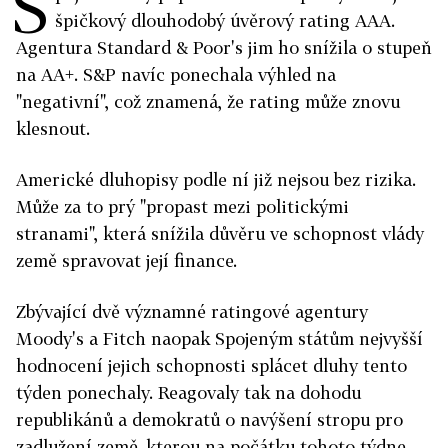
S
špičkový dlouhodobý úvěrový rating AAA.
Agentura Standard & Poor's jim ho snížila o stupeň
na AA+. S&P navíc ponechala výhled na
"negativní", což znamená, že rating může znovu
klesnout.
Americké dluhopisy podle ní již nejsou bez rizika.
Může za to prý "propast mezi politickými
stranami", která snížila důvěru ve schopnost vlády
země spravovat její finance.
Zbývající dvě významné ratingové agentury
Moody's a Fitch naopak Spojeným státům nejvyšší
hodnocení jejich schopnosti splácet dluhy tento
týden ponechaly. Reagovaly tak na dohodu
republikánů a demokratů o navýšení stropu pro
zadlužení země, kterou na počátku tohoto týdne