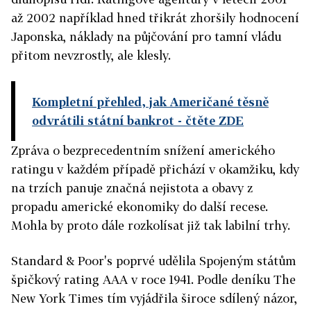
až 2002 například hned třikrát zhoršily hodnocení
Japonska, náklady na půjčování pro tamní vládu
přitom nevzrostly, ale klesly.
Kompletní přehled, jak Američané těsně
odvrátili státní bankrot
- čtěte ZDE
Zpráva o bezprecedentním snížení amerického
ratingu v každém případě přichází v okamžiku, kdy
na trzích panuje značná nejistota a obavy z
propadu americké ekonomiky do další recese.
Mohla by proto dále rozkolísat již tak labilní trhy.
Standard & Poor's poprvé udělila Spojeným státům
špičkový rating AAA v roce 1941. Podle deníku The
New York Times tím vyjádřila široce sdílený názor,