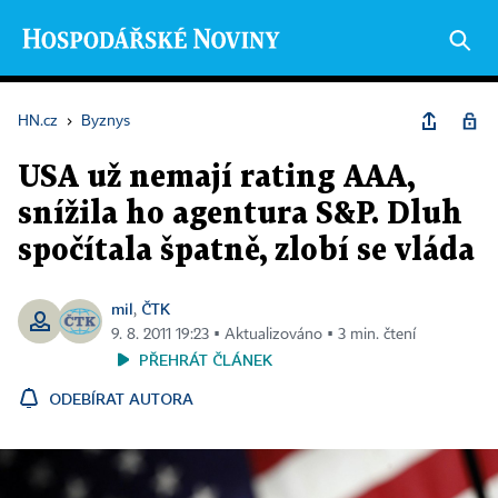
HN.cz
›
Byznys
USA už nemají rating AAA,
snížila ho agentura S&P. Dluh
spočítala špatně, zlobí se vláda
mil
ČTK
,
9. 8. 2011 19:23 ▪ Aktualizováno ▪ 3 min. čtení
PŘEHRÁT ČLÁNEK
ODEBÍRAT AUTORA