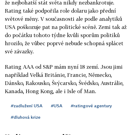
že nejbohatší stát světa nikdy nezbankrotuje.
Rating také podpořila role dolaru jako přední
světové měny. V současnosti ale podle analytiků
USA poškozuje pat na politické scéně. Zemi tak až
do počátku tohoto týdne kvůli sporům politiků
hrozilo, že vůbec poprvé nebude schopná splácet
své závazky.
Rating AAA od S&P mám nyní 18 zemí. Jsou jimi
například Velká Británie, Francie, Německo,
Dánsko, Rakousko, Švýcarsko, Švédsko, Austrálie,
Kanada, Hong Kong, ale i Isle of Man.
#zadlužení USA
#USA
#ratingové agentury
#dluhová krize