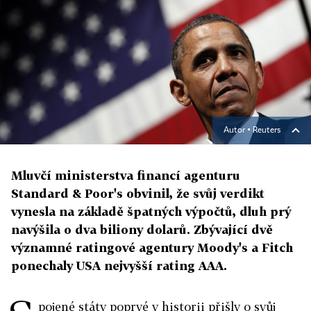
Autor ▪
Reuters
Mluvčí ministerstva financí agenturu
Standard & Poor's obvinil, že svůj verdikt
vynesla na základě špatných výpočtů, dluh prý
navýšila o dva biliony dolarů. Zbývající dvě
významné ratingové agentury Moody's a Fitch
ponechaly USA nejvyšší rating AAA.
pojené státy poprvé v historii přišly o svůj