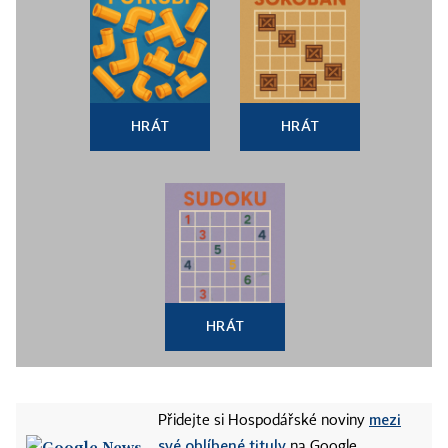
HRÁT
HRÁT
HRÁT
mezi
Přidejte si Hospodářské noviny
své oblíbené tituly
na Google