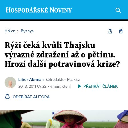
HN.cz
›
Byznys
Rýži čeká kvůli Thajsku
výrazné zdražení až o pětinu.
Hrozí další potravinová krize?
Libor Akrman
šéfredaktor Peak.cz
PŘEHRÁT ČLÁNEK
30. 8. 2011 07:32 ▪ 4 min. čtení
ODEBÍRAT AUTORA