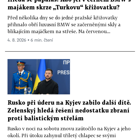
majákem skrze „Turkovu“ křižovatku?
Před několika dny se do jedné pražské křižovatky
přihnalo obří luxusní BMW se začerněnými skly a
blikajícím majáčkem na střeše. Na červenou...
4. 8. 2026 ▪ 6 min. čtení
Rusko při úderu na Kyjev zabilo další dítě.
Zelenskyj hledá řešení nedostatku zbraní
proti balistickým střelám
Rusko v noci na sobotu znovu zaútočilo na Kyjev a jeho
okolí. Při útoku zahynul tříletý chlapec se svými