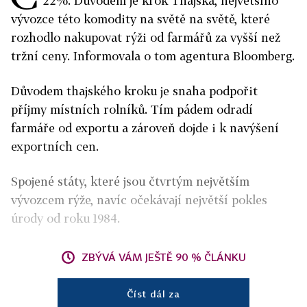
22%. Důvodem je krok Thajska, největšího
vývozce této komodity na světě na světě, které
rozhodlo nakupovat rýži od farmářů za vyšší než
tržní ceny. Informovala o tom agentura Bloomberg.
Důvodem thajského kroku je snaha podpořit
příjmy místních rolníků. Tím pádem odradí
farmáře od exportu a zároveň dojde i k navýšení
exportních cen.
Spojené státy, které jsou čtvrtým největším
vývozcem rýže, navíc očekávají největší pokles
úrody od roku 1984.
ZBÝVÁ VÁM JEŠTĚ 90 % ČLÁNKU
Číst dál za