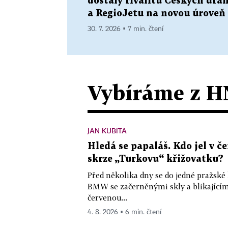
dostaly rivalitu Českých dra
a RegioJetu na novou úroveň
30. 7. 2026 ▪ 7 min. čtení
Vybíráme z H
JAN KUBITA
Hledá se papaláš. Kdo jel v
skrze „Turkovu“ křižovatku?
Před několika dny se do jedné pražské
BMW se začerněnými skly a blikající
červenou...
4. 8. 2026 ▪ 6 min. čtení