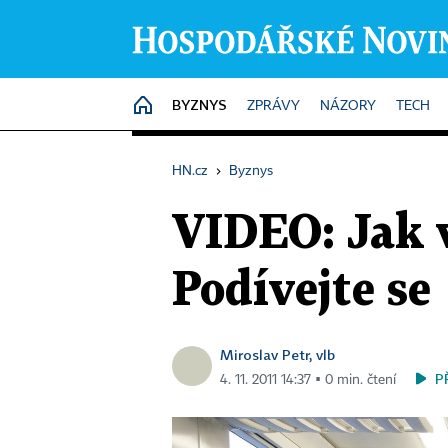
BYZNYS
HOME
ZPRÁVY
NÁZORY
TECH
HN.cz
›
Byznys
VIDEO: Jak 
Podívejte se
Miroslav Petr, vlb
P
4. 11. 2011 14:37 ▪ 0 min. čtení