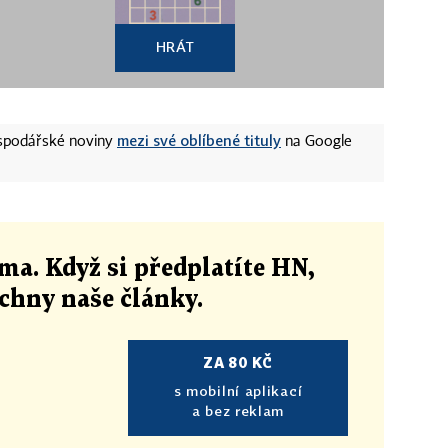
HRÁT
mezi své oblíbené tituly
ospodářské noviny
na Google
ma. Když si předplatíte HN,
echny naše články
.
ZA 80 KČ
s mobilní aplikací
a bez reklam