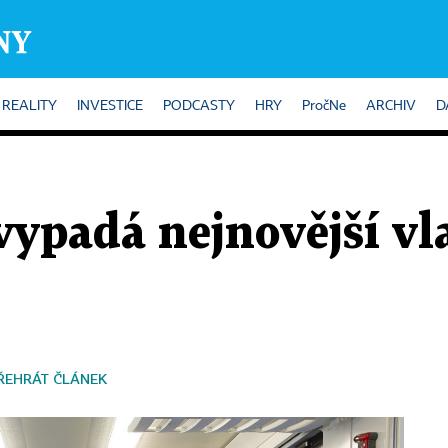
REALITY
INVESTICE
PODCASTY
HRY
PročNe
ARCHIV
D
vypadá nejnovější vl
ŘEHRÁT ČLÁNEK