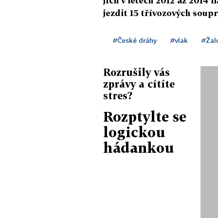
jich v letech 2012 až 2014 
jezdit 15 třívozových soupr
#České dráhy
#vlak
#Žal
Rozrušily vás
zprávy a cítíte
stres?
Rozptylte se
logickou
hádankou