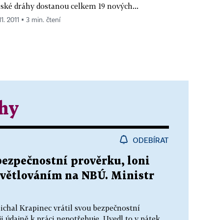
ské dráhy dostanou celkem 19 nových...
11. 2011 ▪ 3 min. čtení
áhy
ODEBÍRAT
bezpečnostní prověrku, loni
ysvětlováním na NBÚ. Ministr
ichal Krapinec vrátil svou bezpečnostní
 údajně k práci nepotřebuje. Uvedl to v pátek