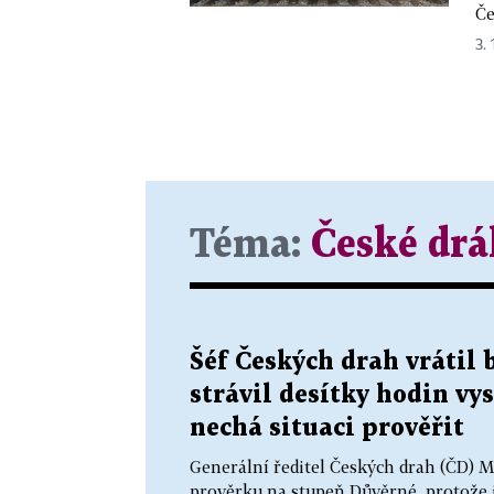
Če
3. 
Téma:
České dr
Šéf Českých drah vrátil 
strávil desítky hodin v
nechá situaci prověřit
Generální ředitel Českých drah (ČD) M
prověrku na stupeň Důvěrné, protože ji