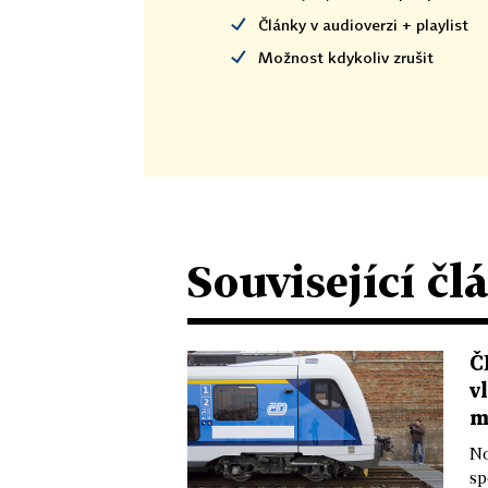
Články v audioverzi + playlist
Možnost kdykoliv zrušit
Související čl
Č
v
m
No
sp