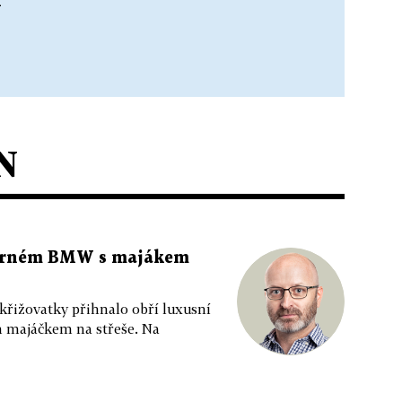
h
N
 černém BMW s majákem
 křižovatky přihnalo obří luxusní
m majáčkem na střeše. Na