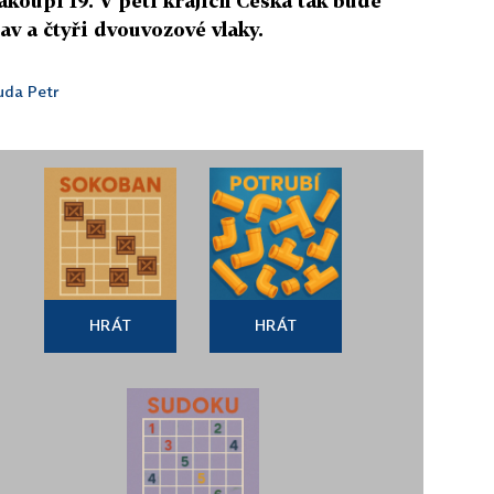
nakoupí 19. V pěti krajích Česka tak bude
av a čtyři dvouvozové vlaky.
uda Petr
HRÁT
HRÁT