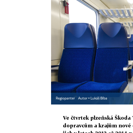
Regiopanter
Autor ▪
Lukáš Bíba
Ve čtvrtek plzeňská Škoda 
dopravcům a krajům nové e