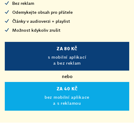
Bez reklam
Odemykejte obsah pro přátele
Články v audioverzi + playlist
Možnost kdykoliv zrušit
ZA 80 KČ
s mobilní aplikací
a bez reklam
nebo
ZA 40 KČ
bez mobilní aplikace
a s reklamou