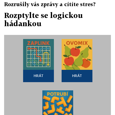
Rozrušily vás zprávy a cítíte stres?
Rozptylte se logickou
hádankou
HRÁT
HRÁT