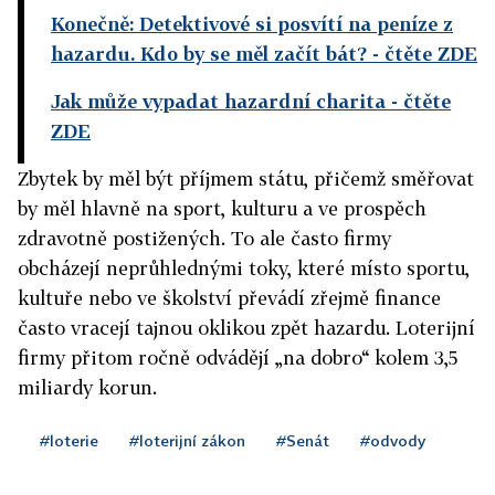
Konečně: Detektivové si posvítí na peníze z
hazardu. Kdo by se měl začít bát?
- čtěte ZDE
Jak může vypadat hazardní charita
- čtěte
ZDE
Zbytek by měl být příjmem státu, přičemž směřovat
by měl hlavně na sport, kulturu a ve prospěch
zdravotně postižených. To ale často firmy
obcházejí neprůhlednými toky, které místo sportu,
kultuře nebo ve školství převádí zřejmě finance
často vracejí tajnou oklikou zpět hazardu. Loterijní
firmy přitom ročně odvádějí „na dobro“ kolem 3,5
miliardy korun.
#loterie
#loterijní zákon
#Senát
#odvody