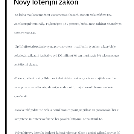
Nový loterijní zákon
- Od ledna mají obce možnost více omezovat hazard. Mohou zcela zakázat tzv.
videoloterijní terminály. Ty, které jsou již v provozu, budou moci zakázat až 3 roky po
novele v roce 2015.
- Zpřísňují se také požadavky na provozovatele – rozšířením typů her, u kterých je
požadován základní kapitál ve výši 100 milionů Kč; ten musí navíc být splacen pouze
peněžitými vklady.
- Došlo k posílení také průhlednosti vlastnické struktury, akcie na majitele nesmí mít
nejen provozovatel loterie, ale ani jeho akcionáři, mají-li rovněž formu akciové
společnosti.
- Novela také podstatně zvýšila horní hranice pokut, například za provozování her v
kompetenci ministerstva financí bez povolení z 0,5 mil. Kč na 10 mil. Kč.
- Právní úpravy loterií se dotkne i daňová reforma (zákon o změně zákonů související