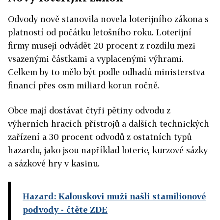
Odvody nově stanovila novela loterijního zákona s
platností od počátku letošního roku. Loterijní
firmy musejí odvádět 20 procent z rozdílu mezi
vsazenými částkami a vyplacenými výhrami.
Celkem by to mělo být podle odhadů ministerstva
financí přes osm miliard korun ročně.
Obce mají dostávat čtyři pětiny odvodu z
výherních hracích přístrojů a dalších technických
zařízení a 30 procent odvodů z ostatních typů
hazardu, jako jsou například loterie, kurzové sázky
a sázkové hry v kasinu.
Hazard: Kalouskovi muži našli stamilionové
podvody
- čtěte ZDE