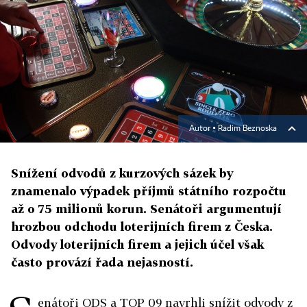
Autor ▪
Radim Beznoska
Snížení odvodů z kurzových sázek by
znamenalo výpadek příjmů státního rozpočtu
až o 75 milionů korun. Senátoři argumentují
hrozbou odchodu loterijních firem z Česka.
Odvody loterijních firem a jejich účel však
často provází řada nejasností.
enátoři ODS a TOP 09 navrhli snížit odvody z