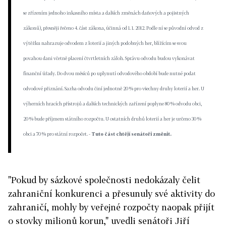
se zřízením jednoho inkasního místa a dalších změnách daňových a pojistných
zákonů), přesněji řečeno 4. část zákona, účinná od 1. 1. 2012. Podle ní se původní odvod z
výtěžku nahrazuje odvodem z loterií a jiných podobných her, blížícím se svou
povahou dani včetně placení čtvrtletních záloh. Správu odvodu budou vykonávat
finanční úřady. Do dvou měsíců po uplynutí odvodového období bude nutné podat
odvodové přiznání. Sazba odvodu činí jednotně 20 % pro všechny druhy loterií a her. U
výherních hracích přístrojů a dalších technických zařízení poplyne 80 % odvodu obci,
20 % bude příjmem státního rozpočtu. U ostatních druhů loterií a her je určeno 30 %
obci a 70 % pro státní rozpočet. -
Tuto část chtějí senátoři změnit.
"Pokud by sázkové společnosti nedokázaly čelit
zahraniční konkurenci a přesunuly své aktivity do
zahraničí, mohly by veřejné rozpočty naopak přijít
o stovky milionů korun," uvedli senátoři Jiří