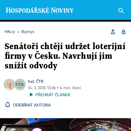
HN.cz
›
Byznys
Senátoři chtějí udržet loterijní
firmy v Česku. Navrhují jim
snížit odvody
hal
ČTK
,
14. 3. 2012 13:36 ▪ 4 min. čtení
PŘEHRÁT ČLÁNEK
ODEBÍRAT AUTORA