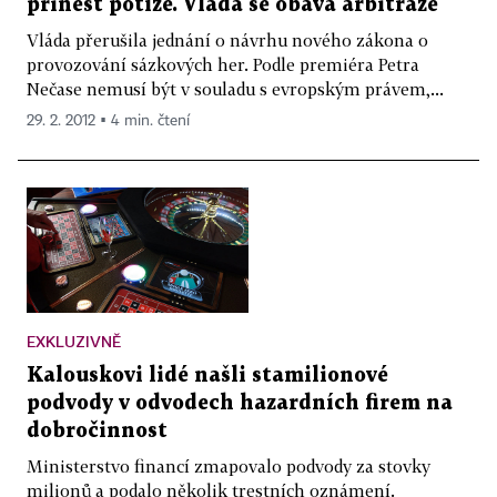
přinést potíže. Vláda se obává arbitráže
Vláda přerušila jednání o návrhu nového zákona o
provozování sázkových her. Podle premiéra Petra
Nečase nemusí být v souladu s evropským právem,...
29. 2. 2012 ▪ 4 min. čtení
EXKLUZIVNĚ
Kalouskovi lidé našli stamilionové
podvody v odvodech hazardních firem na
dobročinnost
Ministerstvo financí zmapovalo podvody za stovky
milionů a podalo několik trestních oznámení.