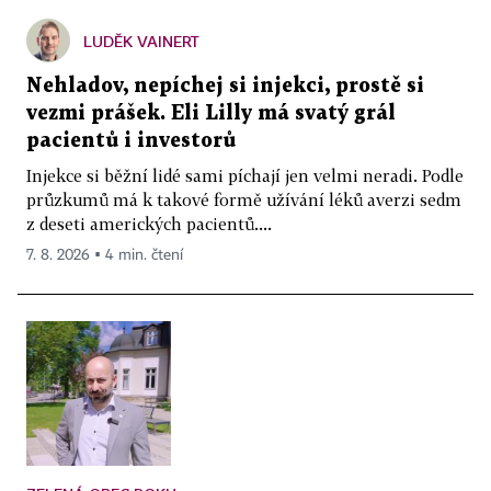
LUDĚK VAINERT
Nehladov, nepíchej si injekci, prostě si
vezmi prášek. Eli Lilly má svatý grál
pacientů i investorů
Injekce si běžní lidé sami píchají jen velmi neradi. Podle
průzkumů má k takové formě užívání léků averzi sedm
z deseti amerických pacientů....
7. 8. 2026 ▪ 4 min. čtení