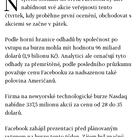
N
nabídnout své akcie veřejnosti tento
čtvrtek, kdy proběhne první ocenění, obchodovat s
akciemi se začne v pátek.
Podle horní hranice odhadů by společnost po
vstupu na burzu mohla mít hodnotu 96 miliard
dolarů (1,9 bilionu Kč). Analytici ale označují tyto
odhady za přemrštěné, podle posledního průzkumu
považuje cenu Facebooku za nadsazenou také
polovina Američanů.
Firma na newyorské technologické burze Nasdaq
nabídne 337,5 milionu akcií za cenu od 28 do 35
dolarů.
Facebook zahájil prezentaci před plánovaným
vstupem na burzu tento týden. Zájem byl značný,