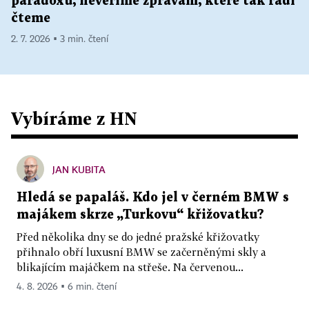
paradoxu, nevěříme zprávám, které tak rádi
čteme
2. 7. 2026 ▪ 3 min. čtení
Vybíráme z HN
JAN KUBITA
Hledá se papaláš. Kdo jel v černém BMW s
majákem skrze „Turkovu“ křižovatku?
Před několika dny se do jedné pražské křižovatky
přihnalo obří luxusní BMW se začerněnými skly a
blikajícím majáčkem na střeše. Na červenou...
4. 8. 2026 ▪ 6 min. čtení