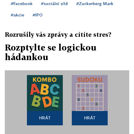
#Facebook
#sociální sítě
#Zuckerberg Mark
#akcie
#IPO
Rozrušily vás zprávy a cítíte stres?
Rozptylte se logickou
hádankou
HRÁT
HRÁT