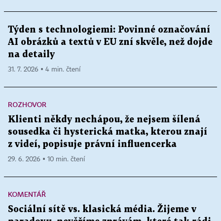
Týden s technologiemi: Povinné označování
AI obrázků a textů v EU zní skvěle, než dojde
na detaily
31. 7. 2026 ▪ 4 min. čtení
ROZHOVOR
Klienti někdy nechápou, že nejsem šílená
sousedka či hysterická matka, kterou znají
z videí, popisuje právní influencerka
29. 6. 2026 ▪ 10 min. čtení
KOMENTÁŘ
Sociální sítě vs. klasická média. Žijeme v