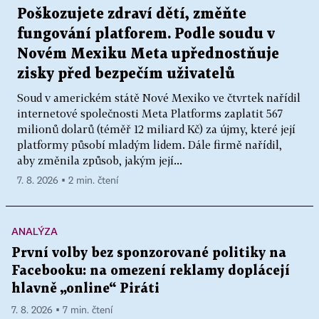
Poškozujete zdraví dětí, změňte
fungování platforem. Podle soudu v
Novém Mexiku Meta upřednostňuje
zisky před bezpečím uživatelů
Soud v americkém státě Nové Mexiko ve čtvrtek nařídil
internetové společnosti Meta Platforms zaplatit 567
milionů dolarů (téměř 12 miliard Kč) za újmy, které její
platformy působí mladým lidem. Dále firmě nařídil,
aby změnila způsob, jakým její...
7. 8. 2026 ▪ 2 min. čtení
ANALÝZA
První volby bez sponzorované politiky na
Facebooku: na omezení reklamy doplácejí
hlavně „online“ Piráti
7. 8. 2026 ▪ 7 min. čtení