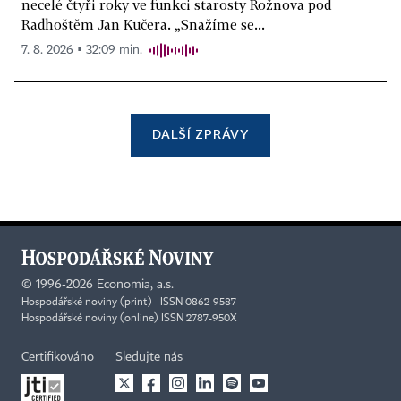
necelé čtyři roky ve funkci starosty Rožnova pod
Radhoštěm Jan Kučera. „Snažíme se...
7. 8. 2026 ▪ 32:09 min.
DALŠÍ ZPRÁVY
©
1996-2026
Economia, a.s.
Hospodářské noviny (print) ISSN 0862-9587
Hospodářské noviny (online) ISSN 2787-950X
Certifikováno
Sledujte nás