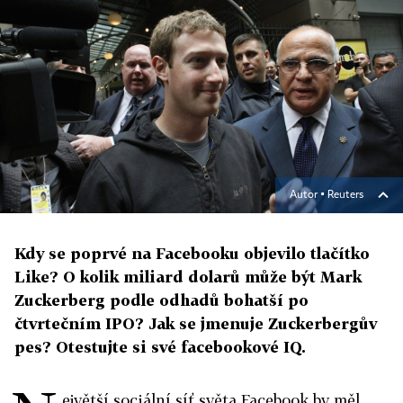
Autor ▪
Reuters
Kdy se poprvé na Facebooku objevilo tlačítko
Like? O kolik miliard dolarů může být Mark
Zuckerberg podle odhadů bohatší po
čtvrtečním IPO? Jak se jmenuje Zuckerbergův
pes? Otestujte si své facebookové IQ.
ejvětší sociální síť světa Facebook by měl