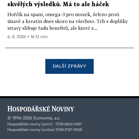
skvělých výsledků. Má to ale háček
Hořčík na spaní, omega-3 pro mozek, železo proti
únavě a kreatin dnes skoro na všechno. Trh s doplňky
stravy slibuje řadu benefitů, ale které z...
6. 8. 2026 ▪ 16:13 min.
DALŠÍ ZPRÁVY
©
1996-2026
Economia, a.s.
Hospodářské noviny (print) ISSN 0862-9587
Hospodářské noviny (online) ISSN 2787-950X