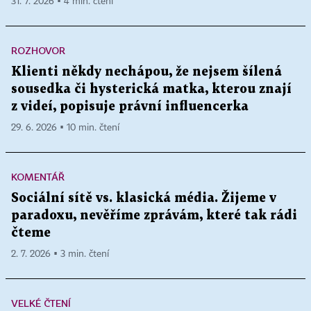
31. 7. 2026 ▪ 4 min. čtení
ROZHOVOR
Klienti někdy nechápou, že nejsem šílená
sousedka či hysterická matka, kterou znají
z videí, popisuje právní influencerka
29. 6. 2026 ▪ 10 min. čtení
KOMENTÁŘ
Sociální sítě vs. klasická média. Žijeme v
paradoxu, nevěříme zprávám, které tak rádi
čteme
2. 7. 2026 ▪ 3 min. čtení
VELKÉ ČTENÍ