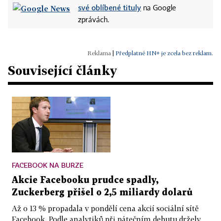
své oblíbené tituly
na Google
zprávách.
|
Předplatné HN+ je zcela bez reklam.
Související články
FACEBOOK NA BURZE
Akcie Facebooku prudce spadly,
Zuckerberg přišel o 2,5 miliardy dolarů
Až o 13 % propadala v pondělí cena akcií sociální sítě
Facebook. Podle analytiků při pátečním debutu držely