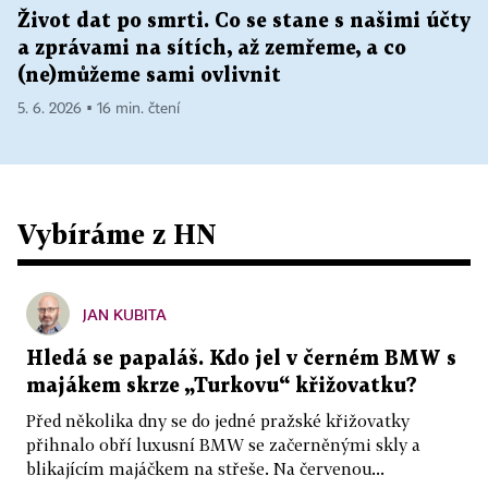
Život dat po smrti. Co se stane s našimi účty
a zprávami na sítích, až zemřeme, a co
(ne)můžeme sami ovlivnit
5. 6. 2026 ▪ 16 min. čtení
Vybíráme z HN
JAN KUBITA
Hledá se papaláš. Kdo jel v černém BMW s
majákem skrze „Turkovu“ křižovatku?
Před několika dny se do jedné pražské křižovatky
přihnalo obří luxusní BMW se začerněnými skly a
blikajícím majáčkem na střeše. Na červenou...