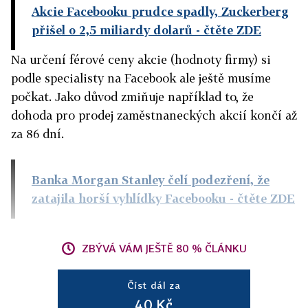
Akcie Facebooku prudce spadly, Zuckerberg
přišel o 2,5 miliardy dolarů
- čtěte ZDE
Na určení férové ceny akcie (hodnoty firmy) si
podle specialisty na Facebook ale ještě musíme
počkat. Jako důvod zmiňuje například to, že
dohoda pro prodej zaměstnaneckých akcií končí až
za 86 dní.
Banka Morgan Stanley čelí podezření, že
zatajila horší vyhlídky Facebooku
- čtěte ZDE
ZBÝVÁ VÁM JEŠTĚ 80 % ČLÁNKU
Číst dál za
40 Kč