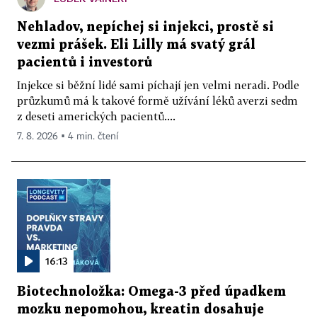
Nehladov, nepíchej si injekci, prostě si
vezmi prášek. Eli Lilly má svatý grál
pacientů i investorů
Injekce si běžní lidé sami píchají jen velmi neradi. Podle
průzkumů má k takové formě užívání léků averzi sedm
z deseti amerických pacientů....
7. 8. 2026 ▪ 4 min. čtení
16:13
Biotechnoložka: Omega-3 před úpadkem
mozku nepomohou, kreatin dosahuje