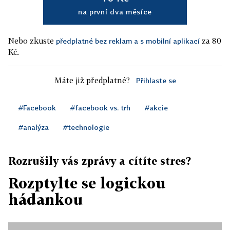
na první dva měsíce
Nebo zkuste
za 80
předplatné bez reklam a s mobilní aplikací
Kč.
Máte již předplatné?
Přihlaste se
#Facebook
#facebook vs. trh
#akcie
#analýza
#technologie
Rozrušily vás zprávy a cítíte stres?
Rozptylte se logickou
hádankou