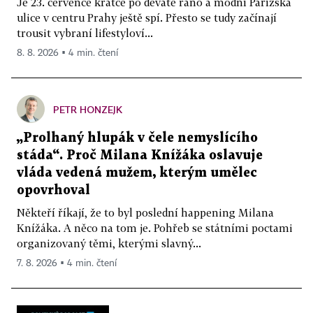
Je 23. července krátce po deváté ráno a módní Pařížská
ulice v centru Prahy ještě spí. Přesto se tudy začínají
trousit vybraní lifestyloví...
8. 8. 2026 ▪ 4 min. čtení
PETR HONZEJK
„Prolhaný hlupák v čele nemyslícího
stáda“. Proč Milana Knížáka oslavuje
vláda vedená mužem, kterým umělec
opovrhoval
Někteří říkají, že to byl poslední happening Milana
Knížáka. A něco na tom je. Pohřeb se státními poctami
organizovaný těmi, kterými slavný...
7. 8. 2026 ▪ 4 min. čtení