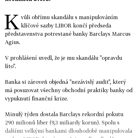
K
vůli obřímu skandálu s manipulováním
klíčové sazby LIBOR končí předseda
představenstva potrestané banky Barclays Marcus
Agius.
V prohlášení uvedl, že je mu skandálu "opravdu
líto".
Banka si zároveň objedná "nezávislý audit", který
má posuzovat všechny obchodní praktiky banky od
vypuknutí finanční krize.
Minulý týden dostala Barclays rekordní pokutu
290 milionů liber (9,3 miliardy korun). Spolu s
dalšími velkými bankami dlouhodobě manipulovala