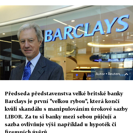
Autor ▪
Reuters
Předseda představenstva velké britské banky
Barclays je první "velkou rybou", která končí
kvůli skandálu s manipulováním úrokové sazby
LIBOR. Za tu si banky mezi sebou půjčují a
sazba ovlivňuje výši například u hypoték či
firemních úvěrů.