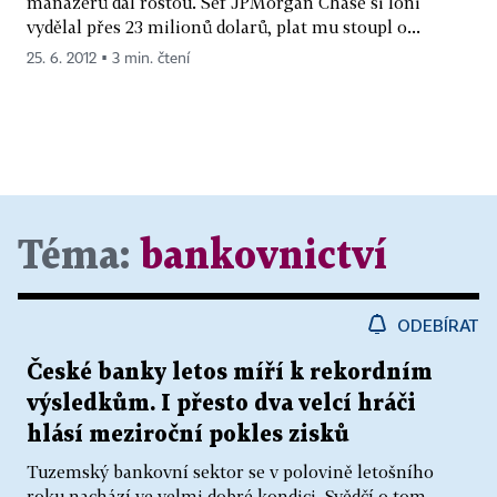
manažerů dál rostou. Šéf JPMorgan Chase si loni
vydělal přes 23 milionů dolarů, plat mu stoupl o...
25. 6. 2012 ▪ 3 min. čtení
Téma:
bankovnictví
ODEBÍRAT
České banky letos míří k rekordním
výsledkům. I přesto dva velcí hráči
hlásí meziroční pokles zisků
Tuzemský bankovní sektor se v polovině letošního
roku nachází ve velmi dobré kondici. Svědčí o tom