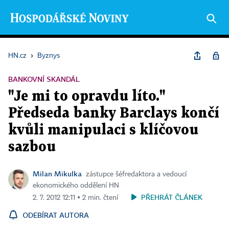
HN.cz
›
Byznys
BANKOVNÍ SKANDÁL
"Je mi to opravdu líto."
Předseda banky Barclays končí
kvůli manipulaci s klíčovou
sazbou
Milan Mikulka
zástupce šéfredaktora a vedoucí
ekonomického oddělení HN
PŘEHRÁT ČLÁNEK
2. 7. 2012 12:11 ▪ 2 min. čtení
ODEBÍRAT AUTORA