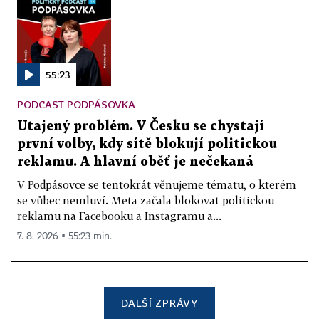
55:23
PODCAST PODPÁSOVKA
Utajený problém. V Česku se chystají
první volby, kdy sítě blokují politickou
reklamu. A hlavní oběť je nečekaná
V Podpásovce se tentokrát věnujeme tématu, o kterém
se vůbec nemluví. Meta začala blokovat politickou
reklamu na Facebooku a Instagramu a...
7. 8. 2026 ▪ 55:23 min.
DALŠÍ ZPRÁVY