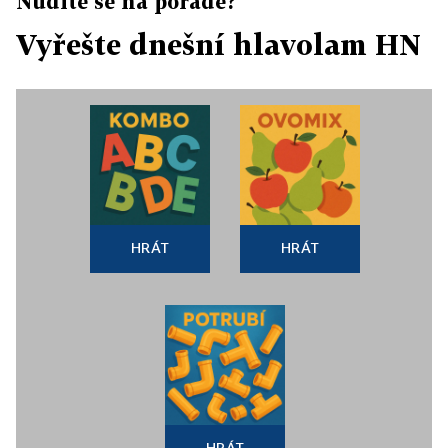
Nudíte se na poradě?
Vyřešte dnešní hlavolam HN
HRÁT
HRÁT
HRÁT