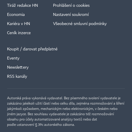
Tiráž redakce HN
Prohlášení o cookies
Economia
Nastavení soukromí
Kariéra v HN
Všeobecné smluvní podmínky
Ceník inzerce
Koupit / darovat předplatné
Eventy
×
Newslettery
RSS kanály
Autorská práva vykonává vydavatel. Bez písemného svolení vydavatele je
zakázáno jakékoli užití částí nebo celku díla, zejména rozmnožování a šíření
jakýmkoli způsobem, mechanickým nebo elektronickým, v českém nebo
jiném jazyce. Bez souhlasu vydavatele je zakázáno též rozmnožování
obsahu pro účely automatizované analýzy textů nebo dat
podle ustanovení § 39c autorského zákona.