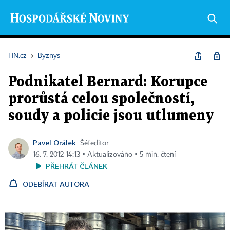
HN.cz
›
Byznys
Podnikatel Bernard: Korupce
prorůstá celou společností,
soudy a policie jsou utlumeny
Pavel Orálek
Šéfeditor
16. 7. 2012 14:13 ▪ Aktualizováno ▪ 5 min. čtení
PŘEHRÁT ČLÁNEK
ODEBÍRAT AUTORA