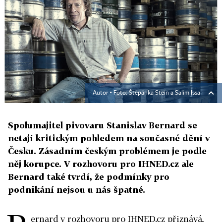
Autor ▪
Foto: Štěpánka Stein a Salim Issa
Spolumajitel pivovaru Stanislav Bernard se
netají kritickým pohledem na současné dění v
Česku. Zásadním českým problémem je podle
něj korupce. V rozhovoru pro IHNED.cz ale
Bernard také tvrdí, že podmínky pro
podnikání nejsou u nás špatné.
ernard v rozhovoru pro IHNED.cz přiznává,