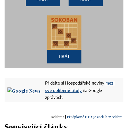
HRÁT
mezi
Přidejte si Hospodářské noviny
své oblíbené tituly
na Google
zprávách.
|
Předplatné HN+ je zcela bez reklam.
Související články