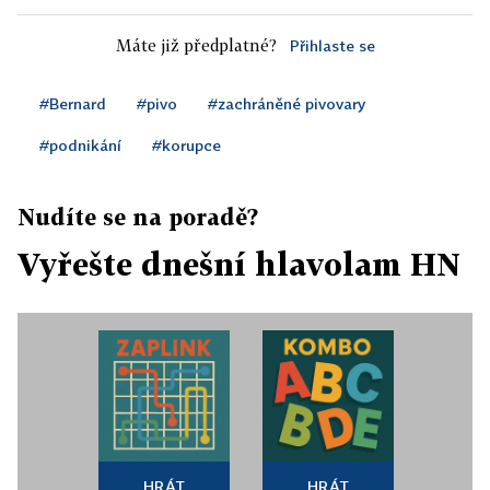
Máte již předplatné?
Přihlaste se
#Bernard
#pivo
#zachráněné pivovary
#podnikání
#korupce
Nudíte se na poradě?
Vyřešte dnešní hlavolam HN
HRÁT
HRÁT