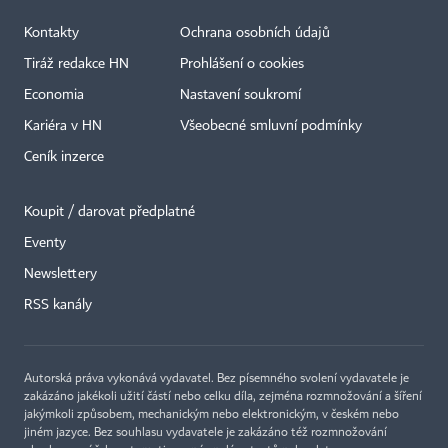
Kontakty
Ochrana osobních údajů
Tiráž redakce HN
Prohlášení o cookies
Economia
Nastavení soukromí
Kariéra v HN
Všeobecné smluvní podmínky
Ceník inzerce
Koupit / darovat předplatné
Eventy
Newslettery
×
RSS kanály
Autorská práva vykonává vydavatel. Bez písemného svolení vydavatele je
zakázáno jakékoli užití částí nebo celku díla, zejména rozmnožování a šíření
jakýmkoli způsobem, mechanickým nebo elektronickým, v českém nebo
jiném jazyce. Bez souhlasu vydavatele je zakázáno též rozmnožování