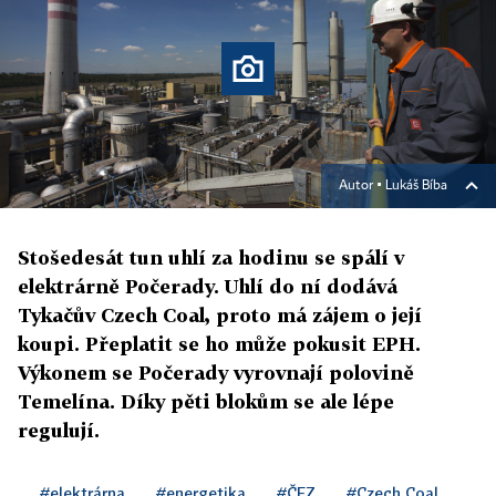
Autor ▪
Lukáš Bíba
Stošedesát tun uhlí za hodinu se spálí v
elektrárně Počerady. Uhlí do ní dodává
Tykačův Czech Coal, proto má zájem o její
koupi. Přeplatit se ho může pokusit EPH.
Výkonem se Počerady vyrovnají polovině
Temelína. Díky pěti blokům se ale lépe
regulují.
#elektrárna
#energetika
#ČEZ
#Czech Coal