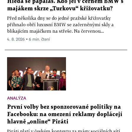
Hledá se papaláš. Kdo jel v černém BMW s
majákem skrze „Turkovu“ křižovatku?
Před několika dny se do jedné pražské křižovatky
přihnalo obří luxusní BMW se začerněnými skly a
blikajícím majáčkem na střeše. Na červenou...
4. 8. 2026 ▪ 6 min. čtení
ANALÝZA
První volby bez sponzorované politiky na
Facebooku: na omezení reklamy doplácejí
hlavně „online“ Piráti
Piráti platí v českém kontextu za mágy sociálních sítí.