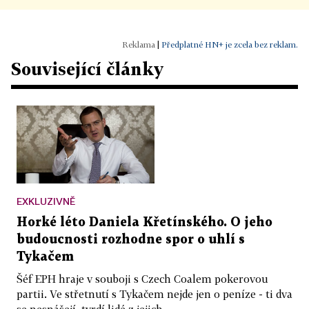
|
Předplatné HN+ je zcela bez reklam.
Související články
EXKLUZIVNĚ
Horké léto Daniela Křetínského. O jeho
budoucnosti rozhodne spor o uhlí s
Tykačem
Šéf EPH hraje v souboji s Czech Coalem pokerovou
partii. Ve střetnutí s Tykačem nejde jen o peníze - ti dva
se nesnášejí, tvrdí lidé z jejich...