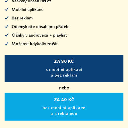
Veškerý obsah HN.cz
Mobilní aplikace
Bez reklam
Odemykejte obsah pro přátele
Články v audioverzi + playlist
Možnost kdykoliv zrušit
ZA 80 KČ
s mobilní aplikací
a bez reklam
nebo
ZA 40 KČ
bez mobilní aplikace
a s reklamou