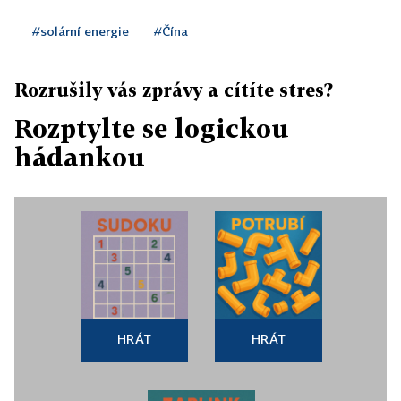
#solární energie
#Čína
Rozrušily vás zprávy a cítíte stres?
Rozptylte se logickou
hádankou
HRÁT
HRÁT