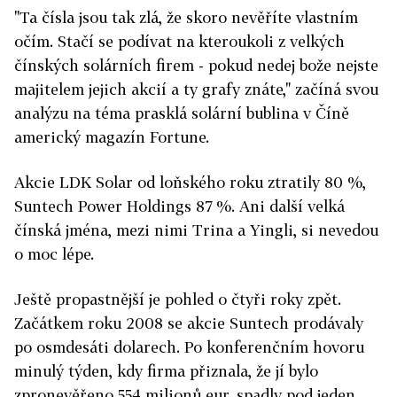
"Ta čísla jsou tak zlá, že skoro nevěříte vlastním
očím. Stačí se podívat na kteroukoli z velkých
čínských solárních firem - pokud nedej bože nejste
majitelem jejich akcií a ty grafy znáte," začíná svou
analýzu na téma prasklá solární bublina v Číně
americký magazín Fortune.
Akcie LDK Solar od loňského roku ztratily 80 %,
Suntech Power Holdings 87 %. Ani další velká
čínská jména, mezi nimi Trina a Yingli, si nevedou
o moc lépe.
Ještě propastnější je pohled o čtyři roky zpět.
Začátkem roku 2008 se akcie Suntech prodávaly
po osmdesáti dolarech. Po konferenčním hovoru
minulý týden, kdy firma přiznala, že jí bylo
zpronevěřeno 554 milionů eur, spadly pod jeden