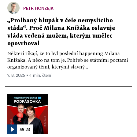
PETR HONZEJK
„Prolhaný hlupák v čele nemyslícího
stáda“. Proč Milana Knížáka oslavuje
vláda vedená mužem, kterým umělec
opovrhoval
Někteří říkají, že to byl poslední happening Milana
Knížáka. A něco na tom je. Pohřeb se státními poctami
organizovaný těmi, kterými slavný...
7. 8. 2026 ▪ 4 min. čtení
55:23