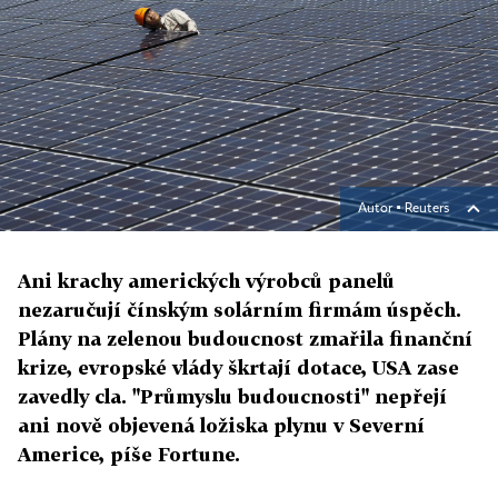
Autor ▪
Reuters
Ani krachy amerických výrobců panelů
nezaručují čínským solárním firmám úspěch.
Plány na zelenou budoucnost zmařila finanční
krize, evropské vlády škrtají dotace, USA zase
zavedly cla. "Průmyslu budoucnosti" nepřejí
ani nově objevená ložiska plynu v Severní
Americe, píše Fortune.