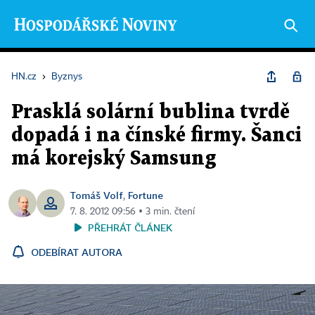
HN.cz
›
Byznys
Prasklá solární bublina tvrdě
dopadá i na čínské firmy. Šanci
má korejský Samsung
Tomáš Volf
Fortune
,
7. 8. 2012 09:56 ▪ 3 min. čtení
PŘEHRÁT ČLÁNEK
ODEBÍRAT AUTORA