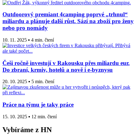
Outdoorový premiant 4camping poprvé „trhnul“
miliardu a plánuje další růst. Sází na zboží pro ženy
nebo pro nomády
10. 11. 2025 ▪ 4 min. čtení
Češi ročně investují v Rakousku přes miliardu eur.
Do zbraní, krmiv, hotelů a nově i e-byznysu
20. 10. 2025 ▪ 5 min. čtení
Práce na týmu je taky práce
15. 10. 2025 ▪ 12 min. čtení
Vybíráme z HN