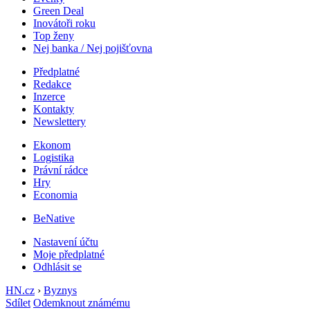
Green Deal
Inovátoři roku
Top ženy
Nej banka / Nej pojišťovna
Předplatné
Redakce
Inzerce
Kontakty
Newslettery
Ekonom
Logistika
Právní rádce
Hry
Economia
BeNative
Nastavení účtu
Moje předplatné
Odhlásit se
HN.cz
›
Byznys
Sdílet
Odemknout známému