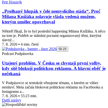
Petr Honzejk
„Prolhaný hlupák v čele nemyslícího stáda“. Proč
Milana Knížáka oslavuje vláda vedená mužem,
kterým umělec opovrhoval
Někteří říkají, že to byl poslední happening Milana Knížáka. A něco
na tom je. Pohřeb se státními poctami organizovaný těmi, kterými
slavný...
7. 8. 2026 ▪ 4 min. čtení
55:23
Podcast Podpásovka
Utajený problém. V Česku se chystají první volby,
kdy sítě blokují politickou reklamu. A hlavní oběť je
nečekaná
V Podpásovce se tentokrát věnujeme tématu, o kterém se vůbec
nemluví. Meta začala blokovat politickou reklamu na Facebooku a
Instagramu a...
7. 8. 2026 ▪ 55:23 min.
Další zprávy