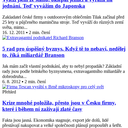
jednání. Teď vyvážím do Japonska
Zakladatel české firmy s outdoorovým oblečením Tilak začínal před
25 lety u půjčeného maminčina stroje. Teď vyváží do různých zemí
světa, mimo...
16. 12. 2011 ▪ 2 min. čtení
5 rad pro úspěšný byznys. Když tě to nebaví, nedělej
to, říká miliardář Branson
Jak mám začít vlastní podnikání, aby to nebyl propadák? Základní
rady jsou podle britského byznysmena, extravagantního miliardáře a
dobrodruha...
6. 8. 2012 ▪ 2 min. čtení
Přehled
Krize mnohé položila, přesto jsou v Česku firmy,
které i během ní zažívají zlaté časy
Fakta jsou jasná. Ekonomika stagnuje, export jde dolů, lidé
přestávají nakupovat a velké společnosti plánují propouštět a šetřit.