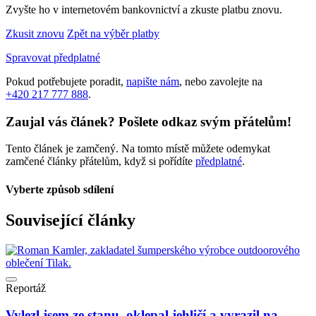
Zvyšte ho v internetovém bankovnictví a zkuste platbu znovu.
Zkusit znovu
Zpět na výběr platby
Spravovat předplatné
Pokud potřebujete poradit,
napište nám
, nebo zavolejte na
+420 217 777 888
.
Zaujal vás článek? Pošlete odkaz svým přátelům!
Tento článek je zamčený. Na tomto místě můžete odemykat
zamčené články přátelům, když si pořídíte
předplatné
.
Vyberte způsob sdílení
Související články
Reportáž
Vylezl jsem ze stanu, oklepal jehličí a vyrazil na