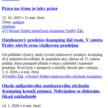
Práce na týmu je taky práce
15. 10. 2025 ▪ 12 min. čtení
Téma:
outdoor
Odebírat
Outdoorový prodejce 4camping dál roste. V centru
Prahy otevře svou vlajkovou prodejnu
Od pořádání výstavy stanů vyrostl outdoorový prodejce 4camping
až k miliardovým tržbám. K populární akci, kterou už 15. rokem
pořádá, firma postupně přidala e-shop a následně i kamenné
prodejny. První byly v kempech a sloužily hlavně jako výdejny...
5. 6. 2026 ▪ 4 min. čtení
Okolo miliardového outdoorového obchodu
4camping krouží zájemci. Nebráníme se diskusím,
říkají zakladatelé
14. 1. 2026 ▪ 4 min. čtení