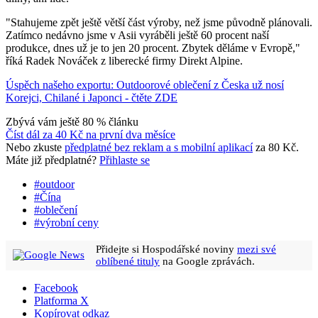
"Stahujeme zpět ještě větší část výroby, než jsme původně plánovali.
Zatímco nedávno jsme v Asii vyráběli ještě 60 procent naší
produkce, dnes už je to jen 20 procent. Zbytek děláme v Evropě,"
říká Radek Nováček z liberecké firmy Direkt Alpine.
Úspěch našeho exportu: Outdoorové oblečení z Česka už nosí
Korejci, Chilané i Japonci
- čtěte ZDE
Zbývá vám ještě 80 % článku
Číst dál za
40 Kč
na první dva měsíce
Nebo zkuste
předplatné bez reklam a s mobilní aplikací
za 80 Kč.
Máte již předplatné?
Přihlaste se
#outdoor
#Čína
#oblečení
#výrobní ceny
Přidejte si Hospodářské noviny
mezi své
oblíbené tituly
na Google zprávách.
Facebook
Platforma X
Kopírovat odkaz