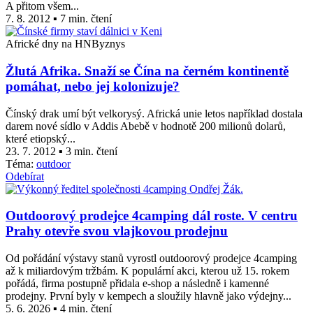
A přitom všem...
7. 8. 2012 ▪ 7 min. čtení
Africké dny na HNByznys
Žlutá Afrika. Snaží se Čína na černém kontinentě
pomáhat, nebo jej kolonizuje?
Čínský drak umí být velkorysý. Africká unie letos například dostala
darem nové sídlo v Addis Abebě v hodnotě 200 milionů dolarů,
které etiopský...
23. 7. 2012 ▪ 3 min. čtení
Téma:
outdoor
Odebírat
Outdoorový prodejce 4camping dál roste. V centru
Prahy otevře svou vlajkovou prodejnu
Od pořádání výstavy stanů vyrostl outdoorový prodejce 4camping
až k miliardovým tržbám. K populární akci, kterou už 15. rokem
pořádá, firma postupně přidala e-shop a následně i kamenné
prodejny. První byly v kempech a sloužily hlavně jako výdejny...
5. 6. 2026 ▪ 4 min. čtení