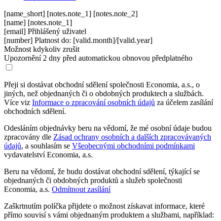
[name_short]
[notes.note_1]
[notes.note_2]
[name]
[notes.note_1]
[email]
Přihlášený uživatel
[number]
Platnost do: [valid.month]/[valid.year]
Možnost kdykoliv zrušit
Upozornění 2 dny před automatickou obnovou předplatného
Přeji si dostávat obchodní sdělení společnosti Economia, a.s., o
jiných, než objednaných či o obdobných produktech a službách.
Více viz
Informace o zpracování osobních údajů
za účelem zasílání
obchodních sdělení.
Odesláním objednávky beru na vědomí, že mé osobní údaje budou
zpracovány dle
Zásad ochrany osobních a dalších zpracovávaných
údajů
, a souhlasím se
Všeobecnými obchodními podmínkami
vydavatelství Economia, a.s.
Beru na vědomí, že budu dostávat obchodní sdělení, týkající se
objednaných či obdobných produktů a služeb společnosti
Economia, a.s.
Odmítnout zasílání
Zaškrtnutím políčka přijdete o možnost získavat informace, které
přímo souvisí s vámi objednaným produktem a službami, například: