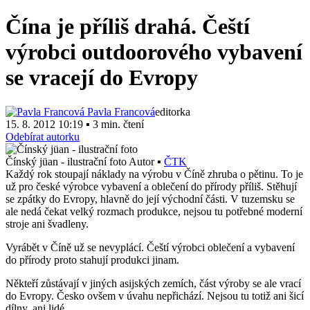
Čína je příliš drahá. Čeští
výrobci outdoorového vybavení
se vracejí do Evropy
Pavla Francová
editorka
15. 8. 2012 10:19 ▪ 3 min. čtení
Odebírat autorku
Čínský jüan - ilustrační foto
Autor ▪
ČTK
Každý rok stoupají náklady na výrobu v Číně zhruba o pětinu. To je
už pro české výrobce vybavení a oblečení do přírody příliš. Stěhují
se zpátky do Evropy, hlavně do její východní části. V tuzemsku se
ale nedá čekat velký rozmach produkce, nejsou tu potřebné moderní
stroje ani švadleny.
V
yrábět v Číně už se nevyplácí. Čeští výrobci oblečení a vybavení
do přírody proto stahují produkci jinam.
Někteří zůstávají v jiných asijských zemích, část výroby se ale vrací
do Evropy. Česko ovšem v úvahu nepřichází. Nejsou tu totiž ani šicí
dílny, ani lidé.