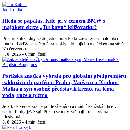
Jan Kubita
Hledá se papaláš. Kdo jel v černém BMW s
majákem skrze „Turkovu“ křižovatku?
Před několika dny se do jedné pražské křižovatky přihnalo obří
luxusní BMW se začerněnými skly a blikajícím majáčkem na střeše.
Na červenou...
4. 8. 2026 ▪ 6 min. čtení
Pařížská značka vybrala pro globální předpremiéru
exkluzivních parfémů Prahu, Varšavu a Krakov.
Matka a syn osobně představili kreace na téma
voda, růže a pižmo
Je 23. července krátce po deváté ráno a módní Pařížská ulice v
centru Prahy ještě spí. Přesto se tudy začínají trousit vybraní
lifestyloví...
8. 8. 2026 ▪ 4 min. čtení