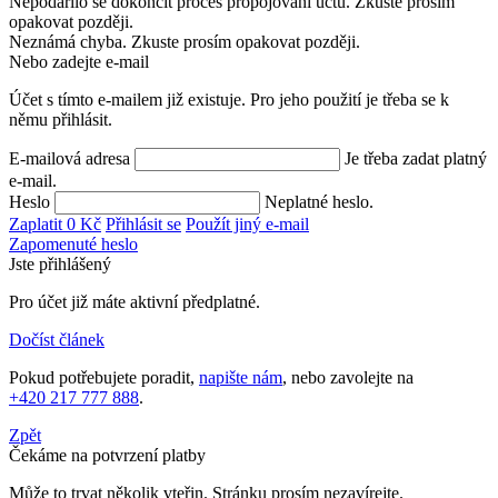
Nepodařilo se dokončit proces propojování účtů. Zkuste prosím
opakovat později.
Neznámá chyba. Zkuste prosím opakovat později.
Nebo zadejte e-mail
Účet s tímto e-mailem již existuje. Pro jeho použití je třeba se k
němu přihlásit.
E-mailová adresa
Je třeba zadat platný
e-mail.
Heslo
Neplatné heslo.
Zaplatit
0
Kč
Přihlásit se
Použít jiný e-mail
Zapomenuté heslo
Jste přihlášený
Pro účet
již máte aktivní předplatné.
Dočíst článek
Pokud potřebujete poradit,
napište nám
, nebo zavolejte na
+420 217 777 888
.
Zpět
Čekáme na potvrzení platby
Může to trvat několik vteřin. Stránku prosím nezavírejte.