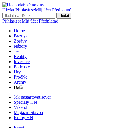
Hledat
Přihlásit se
Můj účet
Předplatné
Hledat
Přihlásit se
Můj účet
Předplatné
Home
Byznys
Zprávy
Názory
Tech
Reality
Investice
Podcasty
Hry
PročNe
Archiv
Další
Jak nastartovat sever
Speciály HN
Víkend
Magazín Stavba
Knihy HN
Eventy