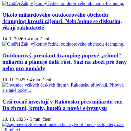
Okolo miliardového outdoorového obchodu
4camping krouží zájemci. Nebráníme se diskusím,
říkají zakladatelé
14. 1. 2026 ▪ 4 min. čtení
Outdoorový premiant 4camping poprvé „trhnul“
miliardu a plánuje další růst. Sází na zboží pro ženy
nebo pro nomády
10. 11. 2025 ▪ 4 min. čtení
Češi ročně investují v Rakousku přes miliardu eur.
Do zbraní, krmiv, hotelů a nově i e-byznysu
20. 10. 2025 ▪ 5 min. čtení