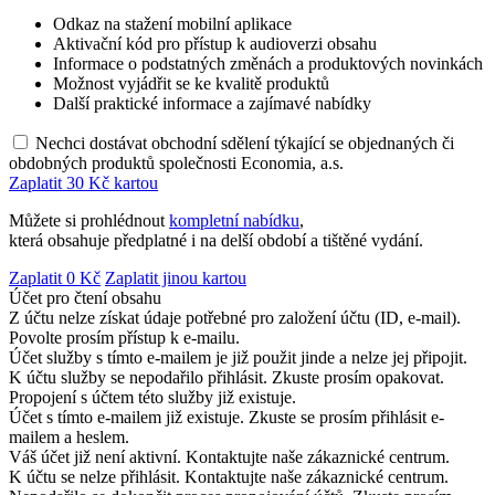
Odkaz na stažení mobilní aplikace
Aktivační kód pro přístup k audioverzi obsahu
Informace o podstatných změnách a produktových novinkách
Možnost vyjádřit se ke kvalitě produktů
Další praktické informace a zajímavé nabídky
Nechci dostávat obchodní sdělení týkající se objednaných či
obdobných produktů společnosti Economia, a.s.
Zaplatit
30
Kč kartou
Můžete si prohlédnout
kompletní nabídku
,
která obsahuje předplatné i na delší období a tištěné vydání.
Zaplatit
0
Kč
Zaplatit jinou kartou
Účet pro čtení obsahu
Z účtu nelze získat údaje potřebné pro založení účtu (ID, e-mail).
Povolte prosím přístup k e-mailu.
Účet služby s tímto e-mailem je již použit jinde a nelze jej připojit.
K účtu služby se nepodařilo přihlásit. Zkuste prosím opakovat.
Propojení s účtem této služby již existuje.
Účet s tímto e-mailem již existuje. Zkuste se prosím přihlásit e-
mailem a heslem.
Váš účet již není aktivní. Kontaktujte naše zákaznické centrum.
K účtu se nelze přihlásit. Kontaktujte naše zákaznické centrum.