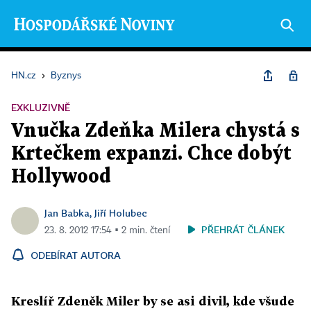
HN.cz
›
Byznys
EXKLUZIVNĚ
Vnučka Zdeňka Milera chystá s
Krtečkem expanzi. Chce dobýt
Hollywood
Jan Babka, Jiří Holubec
PŘEHRÁT ČLÁNEK
23. 8. 2012 17:54 ▪ 2 min. čtení
ODEBÍRAT AUTORA
Kreslíř Zdeněk Miler by se asi divil, kde všude