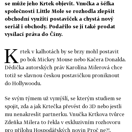
se může jeho Krtek objevit. Vnučka a šéfka
společnosti Little Mole se rozhodla zlepšit
obchodní využití postaviček a chystá nový
seriál i obchody. Podařilo se jí také prodat
vysílací práva do Číny.
K
rtek v kalhotách by se brzy mohl postavit
po bok Mickey Mouse nebo Kačera Donalda.
Dědička autorských práv Karolína Milerová chce
totiž se slavnou českou postavičkou proniknout
do Hollywoodu.
Se svým týmem už vymýšlí, se kterým studiem se
spojit, zda a jak Krtečka převést do 3D nebo jestli
mu nenakreslit partnerku. Vnučka Krtkova tvůrce
Zdeňka Milera to řekla v exkluzivním rozhovoru
pro přílohu Hospodářských novin Proč ne?!.