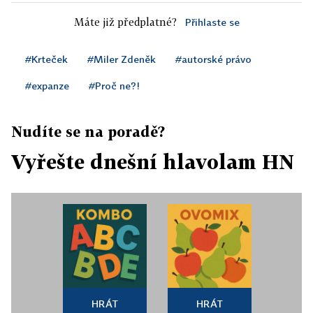
Máte již předplatné?
Přihlaste se
#Krteček
#Miler Zdeněk
#autorské právo
#expanze
#Proč ne?!
Nudíte se na poradě?
Vyřešte dnešní hlavolam HN
HRÁT
HRÁT