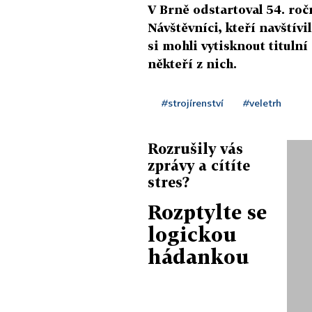
V Brně odstartoval 54. ro
Návštěvníci, kteří navštív
si mohli vytisknout titulní
někteří z nich.
#strojírenství
#veletrh
Rozrušily vás
zprávy a cítíte
stres?
Rozptylte se
logickou
hádankou