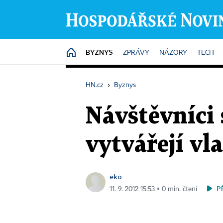
BYZNYS
HOME
ZPRÁVY
NÁZORY
TECH
HN.cz
›
Byznys
Návštěvníci 
vytvářejí vl
eko
P
11. 9. 2012 15:53 ▪ 0 min. čtení