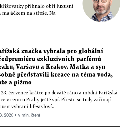
 křižovatky přihnalo obří luxusní
m majáčkem na střeše. Na
ařížská značka vybrala pro globální
ředpremiéru exkluzivních parfémů
rahu, Varšavu a Krakov. Matka a syn
sobně představili kreace na téma voda,
ůže a pižmo
 23. července krátce po deváté ráno a módní Pařížská
ice v centru Prahy ještě spí. Přesto se tudy začínají
ousit vybraní lifestyloví...
 8. 2026 ▪ 4 min. čtení