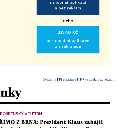
s mobilní aplikací
a bez reklam
nebo
ZA 40 KČ
bez mobilní aplikace
a s reklamou
|
Předplatné HN+ je zcela bez reklam.
ánky
ROJÍRENSKÝ VELETRH
ŘÍMO Z BRNA: Prezident Klaus zahájil