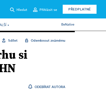
PŘEDPLATNÉ
Hledat
Přihlásit se
BeNative
ALŠÍ
Sdílet
Odemknout známému
rhu si
y HN
ODEBÍRAT AUTORA