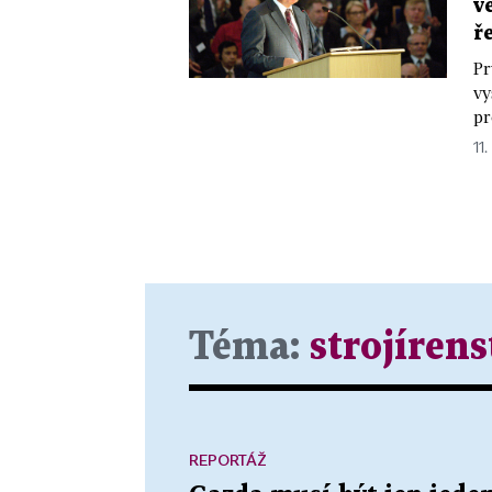
v
ř
Pr
vy
pr
11.
Téma:
strojírens
REPORTÁŽ