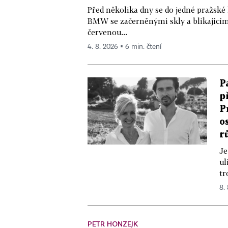
Před několika dny se do jedné pražské
BMW se začerněnými skly a blikající
červenou...
4. 8. 2026 ▪ 6 min. čtení
P
p
P
o
r
Je
ul
tr
8.
PETR HONZEJK