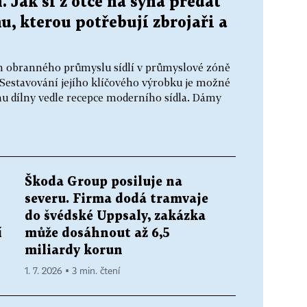
. Jak si z otce na syna předat
, kterou potřebují zbrojaři a
em obranného průmyslu sídlí v průmyslové zóně
Sestavování jejího klíčového výrobku je možné
nu dílny vedle recepce moderního sídla. Dámy
Škoda Group posiluje na
severu. Firma dodá tramvaje
do švédské Uppsaly, zakázka
í
může dosáhnout až 6,5
miliardy korun
1. 7. 2026 ▪ 3 min. čtení