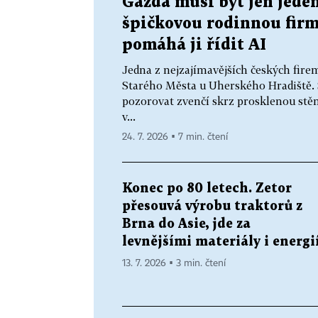
Gazda musí být jen jeden
špičkovou rodinnou firmu
pomáhá ji řídit AI
Jedna z nejzajímavějších českých fir
Starého Města u Uherského Hradiště. 
pozorovat zvenčí skrz prosklenou stě
v...
24. 7. 2026 ▪ 7 min. čtení
Konec po 80 letech. Zetor
přesouvá výrobu traktorů z
Brna do Asie, jde za
levnějšími materiály i energi
13. 7. 2026 ▪ 3 min. čtení