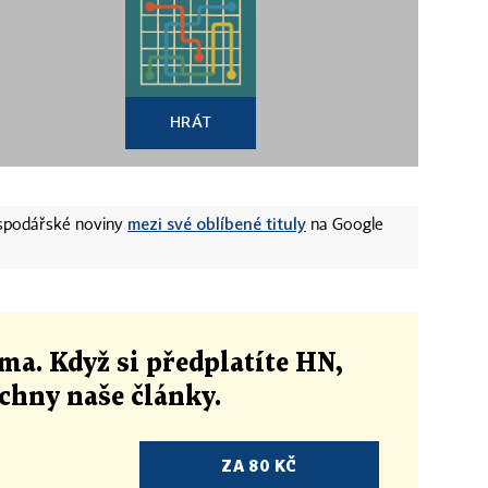
HRÁT
mezi své oblíbené tituly
ospodářské noviny
na Google
ma. Když si předplatíte HN,
echny naše články
.
ZA 80 KČ