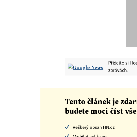
Přidejte si H
zprávách.
Tento článek
je
zdar
budete moci číst vš
Veškerý obsah HN.cz
Mobilní aplikace