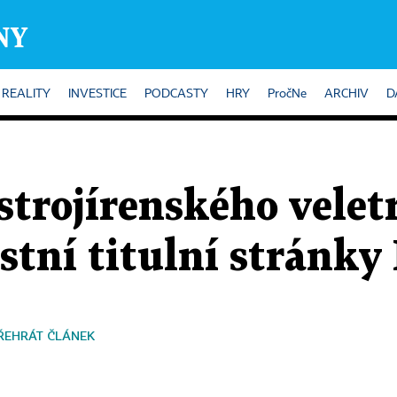
REALITY
INVESTICE
PODCASTY
HRY
PročNe
ARCHIV
D
strojírenského velet
astní titulní stránk
ŘEHRÁT ČLÁNEK