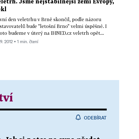
eletrh. Jsme nejstabilnější zemí Evropy,
ekl
vní den veletrhu v Brně skončil, podle názoru
stavovatelů bude "letošní Brno" velmi úspěšné. I
oto budeme v úterý na IHNED.cz veletrh opět...
 9. 2012 ▪ 1 min. čtení
tví
ODEBÍRAT