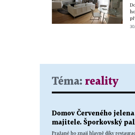
Do
ho
př
30.
Téma:
reality
Domov Červeného jelena 
majitele. Šporkovský pal
Pražané ho znají hlavně díky restaurac