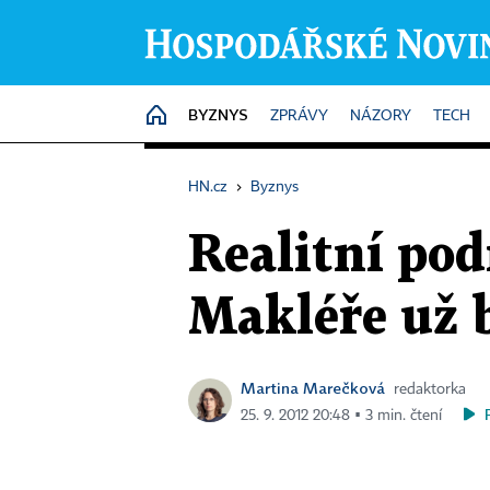
BYZNYS
HOME
ZPRÁVY
NÁZORY
TECH
HN.cz
›
Byznys
Realitní po
Makléře už 
Martina Marečková
redaktorka
25. 9. 2012 20:48 ▪ 3 min. čtení