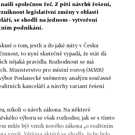
 našli společnou řeč. Z pěti návrhů řešení,
vzniknout legislativní změny v oblasti
láří, se shodli na jednom - vytvoření
itním podnikání.
kusí o tom, jestli a do jaké míry v Česku
 činnost, to nyní skutečně vypadá, že stát dá
tách nějaká pravidla. Rozhodnout se má
nech. Ministerstvo pro místní rozvoj (MMR)
 výbor Poslanecké sněmovny analýzu současné
ealitních kanceláří a návrhy variant řešení
zu, nikoli o návrh zákona. Na některé
řského výboru se však rozhodne, jak se s tímto
kem může být vznik nového zákona „o realitním
a vznik. Většina aktérů se shodla, že by bylo