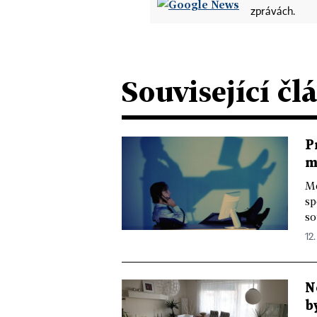
zprávách.
Související čl
P
m
Mé
sp
so
12.
N
b