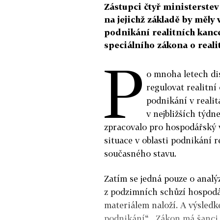
Zástupci čtyř ministerstev
na jejichž základě by měly 
podnikání realitních kance
speciálního zákona o real
P
o mnoha letech dis
regulovat realitní
podnikání v reali
v nejbližších týd
zpracovalo pro hospodářský
situace v oblasti podnikání r
současného stavu.
Zatím se jedná pouze o analý
z podzimních schůzí hospodá
materiálem naloží. A výsled
podnikání“. „Zákon má šanci n