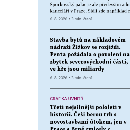
Šporkovský palác je ale především adm
kanceláří v Praze. Sídlí zde například 
6. 8. 2026 ▪ 3 min. čtení
Stavba bytů na nákladovém
nádraží Žižkov se rozjíždí.
Penta požádala o povolení na
zbytek severovýchodní části,
ve hře jsou miliardy
6. 8. 2026 ▪ 3 min. čtení
GRAFIKA UVNITŘ
Třetí nejsilnější pololetí v
historii. Češi berou trh s
novostavbami útokem, jen v
Praze a Brně zmizely z