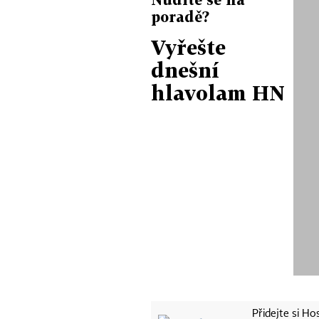
poradě?
Vyřešte
dnešní
hlavolam HN
Přidejte si H