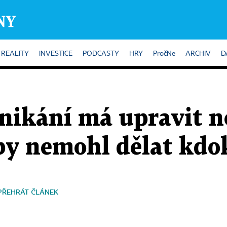
REALITY
INVESTICE
PODCASTY
HRY
PročNe
ARCHIV
D
dnikání má upravit n
by nemohl dělat kdo
PŘEHRÁT ČLÁNEK