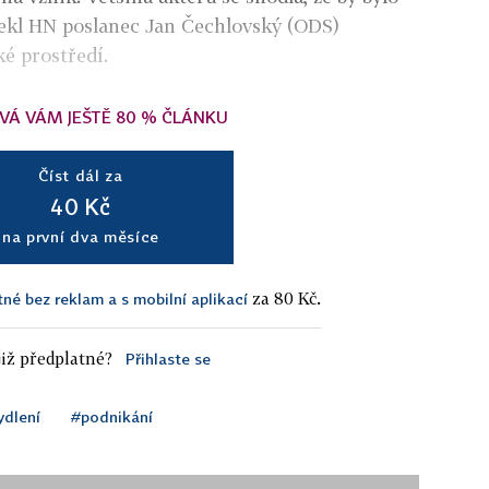
řekl HN poslanec Jan Čechlovský (ODS)
é prostředí.
VÁ VÁM JEŠTĚ 80 % ČLÁNKU
Číst dál za
40 Kč
na první dva měsíce
za 80 Kč.
tné bez reklam a s mobilní aplikací
iž předplatné?
Přihlaste se
ydlení
#podnikání