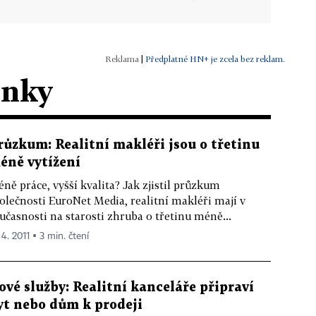
|
Předplatné HN+ je zcela bez reklam.
ánky
růzkum: Realitní makléři jsou o třetinu
éně vytížení
ně práce, vyšší kvalita? Jak zjistil průzkum
olečnosti EuroNet Media, realitní makléři mají v
učasnosti na starosti zhruba o třetinu méně...
 4. 2011 ▪ 3 min. čtení
ové služby: Realitní kanceláře připraví
yt nebo dům k prodeji