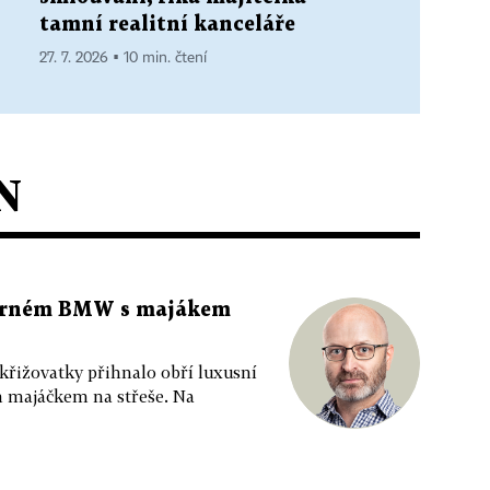
tamní realitní kanceláře
27. 7. 2026 ▪ 10 min. čtení
N
 černém BMW s majákem
 křižovatky přihnalo obří luxusní
m majáčkem na střeše. Na