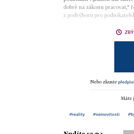
dobré na zákonu pracovat,“ 
z podvýboru pro podnikatelsk
ZBÝ
Nebo zkuste
předpla
Máte j
#reality
#nemovitosti
#b
Nudíte se na