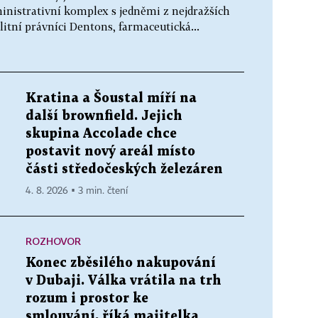
inistrativní komplex s jedněmi z nejdražších
elitní právníci Dentons, farmaceutická...
Kratina a Šoustal míří na
další brownfield. Jejich
skupina Accolade chce
postavit nový areál místo
části středočeských železáren
4. 8. 2026 ▪ 3 min. čtení
ROZHOVOR
Konec zběsilého nakupování
v Dubaji. Válka vrátila na trh
rozum i prostor ke
smlouvání, říká majitelka