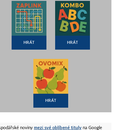
HRÁT
HRÁT
HRÁT
mezi své oblíbené tituly
ospodářské noviny
na Google