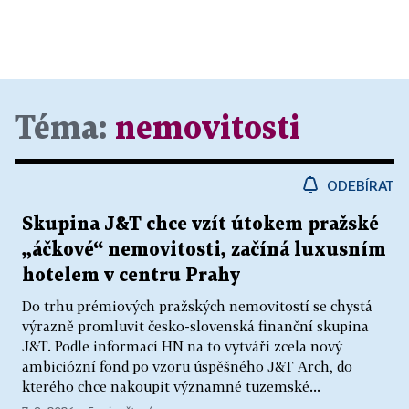
Téma:
nemovitosti
ODEBÍRAT
Skupina J&T chce vzít útokem pražské
„áčkové“ nemovitosti, začíná luxusním
hotelem v centru Prahy
Do trhu prémiových pražských nemovitostí se chystá
výrazně promluvit česko-slovenská finanční skupina
J&T. Podle informací HN na to vytváří zcela nový
ambiciózní fond po vzoru úspěšného J&T Arch, do
kterého chce nakoupit významné tuzemské...