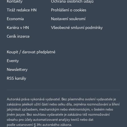
Kontakty
Ochrana osobních údajů
Tiráž redakce HN
Prohlášení o cookies
Economia
Nastavení soukromí
Kariéra v HN
Všeobecné smluvní podmínky
Ceník inzerce
Koupit / darovat předplatné
Eventy
×
Newslettery
RSS kanály
Autorská práva vykonává vydavatel. Bez písemného svolení vydavatele je
zakázáno jakékoli užití částí nebo celku díla, zejména rozmnožování a šíření
jakýmkoli způsobem, mechanickým nebo elektronickým, v českém nebo
jiném jazyce. Bez souhlasu vydavatele je zakázáno též rozmnožování
obsahu pro účely automatizované analýzy textů nebo dat
podle ustanovení § 39c autorského zákona.