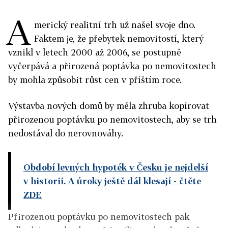
A
merický realitní trh už našel svoje dno.
Faktem je, že přebytek nemovitostí, který
vznikl v letech 2000 až 2006, se postupně
vyčerpává a přirozená poptávka po nemovitostech
by mohla způsobit růst cen v příštím roce.
Výstavba nových domů by měla zhruba kopírovat
přirozenou poptávku po nemovitostech, aby se trh
nedostával do nerovnováhy.
Období levných hypoték v Česku je nejdelší
v historii. A úroky ještě dál klesají
- čtěte
ZDE
Přirozenou poptávku po nemovitostech pak