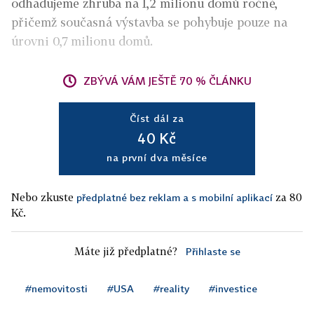
odhadujeme zhruba na 1,2 milionu domů ročně,
přičemž současná výstavba se pohybuje pouze na
úrovni 0,7 milionu domů.
ZBÝVÁ VÁM JEŠTĚ 70 % ČLÁNKU
Číst dál za
40 Kč
na první dva měsíce
Nebo zkuste
za 80
předplatné bez reklam a s mobilní aplikací
Kč.
Máte již předplatné?
Přihlaste se
#nemovitosti
#USA
#reality
#investice