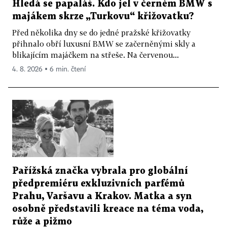
Hledá se papaláš. Kdo jel v černém BMW s
majákem skrze „Turkovu“ křižovatku?
Před několika dny se do jedné pražské křižovatky
přihnalo obří luxusní BMW se začerněnými skly a
blikajícím majáčkem na střeše. Na červenou...
4. 8. 2026 ▪ 6 min. čtení
Pařížská značka vybrala pro globální
předpremiéru exkluzivních parfémů
Prahu, Varšavu a Krakov. Matka a syn
osobně představili kreace na téma voda,
růže a pižmo