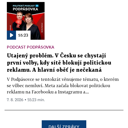
55:23
PODCAST PODPÁSOVKA
Utajený problém. V Česku se chystají
první volby, kdy sítě blokují politickou
reklamu. A hlavní oběť je nečekaná
V Podpásovce se tentokrát věnujeme tématu, o kterém
se vůbec nemluví. Meta začala blokovat politickou
reklamu na Facebooku a Instagramu a...
7. 8. 2026 ▪ 55:23 min.
DALŠÍ ZPRÁVY