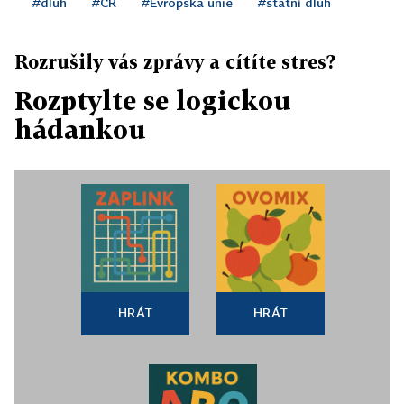
#dluh
#ČR
#Evropská unie
#státní dluh
Rozrušily vás zprávy a cítíte stres?
Rozptylte se logickou
hádankou
HRÁT
HRÁT