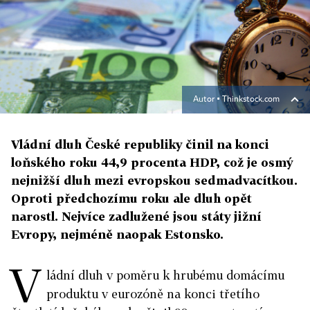
Autor ▪
Thinkstock.com
Vládní dluh České republiky činil na konci
loňského roku 44,9 procenta HDP, což je osmý
nejnižší dluh mezi evropskou sedmadvacítkou.
Oproti předchozímu roku ale dluh opět
narostl. Nejvíce zadlužené jsou státy jižní
Evropy, nejméně naopak Estonsko.
V
ládní dluh v poměru k hrubému domácímu
produktu v eurozóně na konci třetího