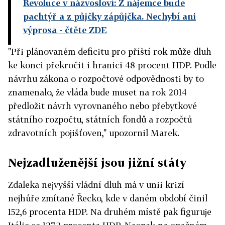
Revoluce v názvosloví: Z nájemce bude
pachtýř a z půjčky zápůjčka. Nechybí ani
výprosa
- čtěte ZDE
"Při plánovaném deficitu pro příští rok může dluh
ke konci překročit i hranici 48 procent HDP. Podle
návrhu zákona o rozpočtové odpovědnosti by to
znamenalo, že vláda bude muset na rok 2014
předložit návrh vyrovnaného nebo přebytkové
státního rozpočtu, státních fondů a rozpočtů
zdravotních pojišťoven," upozornil Marek.
Nejzadluženější jsou jižní státy
Zdaleka nejvyšší vládní dluh má v unii krizí
nejhůře zmítané Řecko, kde v daném období činil
152,6 procenta HDP. Na druhém místě pak figuruje