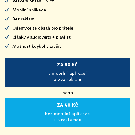
Veškerý obsah HN.cz
Mobilní aplikace
Bez reklam
Odemykejte obsah pro přátele
Články v audioverzi + playlist
Možnost kdykoliv zrušit
ZA 80 KČ
s mobilní aplikací
a bez reklam
nebo
ZA 40 KČ
bez mobilní aplikace
a s reklamou