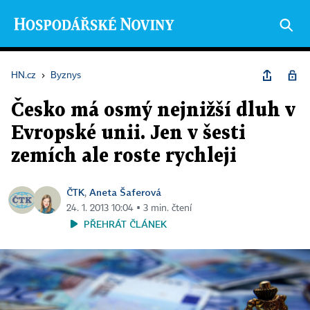
HN.cz
›
Byznys
Česko má osmý nejnižší dluh v
Evropské unii. Jen v šesti
zemích ale roste rychleji
ČTK
Aneta Šaferová
,
24. 1. 2013 10:04 ▪ 3 min. čtení
PŘEHRÁT ČLÁNEK