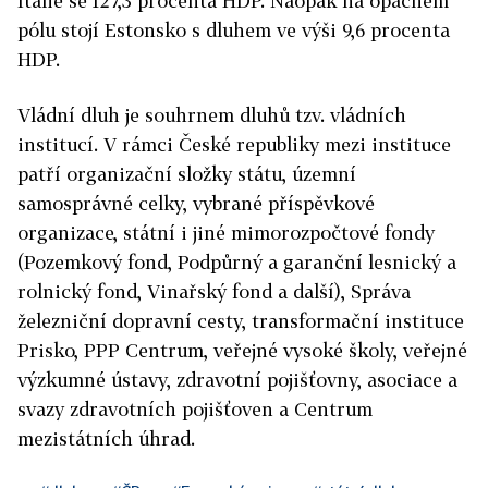
Itálie se 127,3 procenta HDP. Naopak na opačném
pólu stojí Estonsko s dluhem ve výši 9,6 procenta
HDP.
Vládní dluh je souhrnem dluhů tzv. vládních
institucí. V rámci České republiky mezi instituce
patří organizační složky státu, územní
samosprávné celky, vybrané příspěvkové
organizace, státní i jiné mimorozpočtové fondy
(Pozemkový fond, Podpůrný a garanční lesnický a
rolnický fond, Vinařský fond a další), Správa
železniční dopravní cesty, transformační instituce
Prisko, PPP Centrum, veřejné vysoké školy, veřejné
výzkumné ústavy, zdravotní pojišťovny, asociace a
svazy zdravotních pojišťoven a Centrum
mezistátních úhrad.