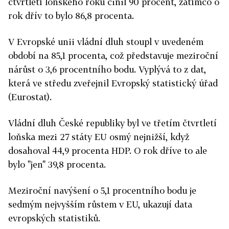
čtvrtletí loňského roku činil 90 procent, zatímco o
rok dřív to bylo 86,8 procenta.
V Evropské unii vládní dluh stoupl v uvedeném
období na 85,1 procenta, což představuje meziroční
nárůst o 3,6 procentního bodu. Vyplývá to z dat,
která ve středu zveřejnil Evropský statistický úřad
(Eurostat).
Vládní dluh České republiky byl ve třetím čtvrtletí
loňska mezi 27 státy EU osmý nejnižší, když
dosahoval 44,9 procenta HDP. O rok dříve to ale
bylo "jen" 39,8 procenta.
Meziroční navýšení o 5,1 procentního bodu je
sedmým nejvyšším růstem v EU, ukazují data
evropských statistiků.