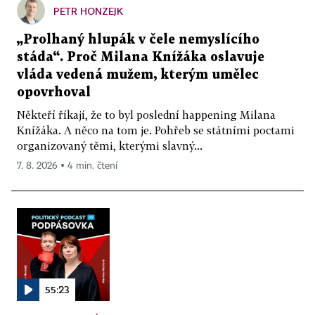
PETR HONZEJK
„Prolhaný hlupák v čele nemyslícího
stáda“. Proč Milana Knížáka oslavuje
vláda vedená mužem, kterým umělec
opovrhoval
Někteří říkají, že to byl poslední happening Milana
Knížáka. A něco na tom je. Pohřeb se státními poctami
organizovaný těmi, kterými slavný...
7. 8. 2026 ▪ 4 min. čtení
55:23