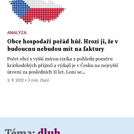
ANALÝZA
Obce hospodaří pořád hůř. Hrozí ji, že v
budoucnu nebudou mít na faktury
Počet obcí s vyšší mírou rizika z pohledu poměru
krátkodobých příjmů a výdajů je v Česku na nejvyšší
úrovni za posledních 11 let. Loni se...
3. 9. 2012 ▪ 3 min. čtení
Téma:
dluh