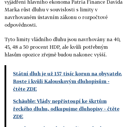
vyjádření hlavního ekonoma Patria Finance Davida
Marka růst dluhu v souvislosti s limity v
navrhovaném ústavním zákonu o rozpočtové
odpovědnosti.
Tyto limity vládního dluhu jsou navrhovány na 40,
45, 48 a 50 procent HDP, ale kvůli potřebným
hlasům opozice zřejmě budou nakonec vyšší.
Státní dluh je už 157 tisíc korun na obyvatele.
Roste i kvůli Kalouskovým dluhopisům
-
čtěte ZDE
Schäuble: Vlády nepřistoupí ke škrtům
řeckého dluhu, odkupujme dluhopisy
- čtěte
ZDE