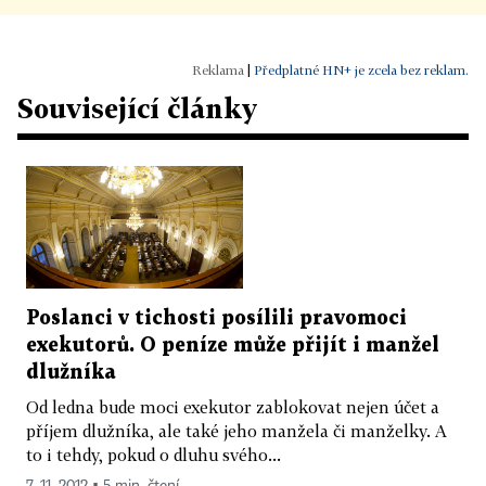
|
Předplatné HN+ je zcela bez reklam.
Související články
Poslanci v tichosti posílili pravomoci
exekutorů. O peníze může přijít i manžel
dlužníka
Od ledna bude moci exekutor zablokovat nejen účet a
příjem dlužníka, ale také jeho manžela či manželky. A
to i tehdy, pokud o dluhu svého...
7. 11. 2012 ▪ 5 min. čtení