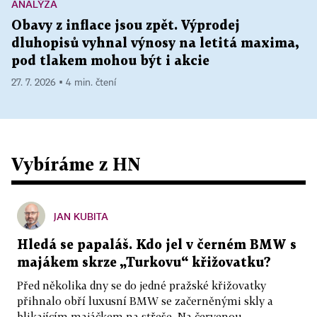
ANALÝZA
Obavy z inflace jsou zpět. Výprodej
dluhopisů vyhnal výnosy na letitá maxima,
pod tlakem mohou být i akcie
27. 7. 2026 ▪ 4 min. čtení
Vybíráme z HN
JAN KUBITA
Hledá se papaláš. Kdo jel v černém BMW s
majákem skrze „Turkovu“ křižovatku?
Před několika dny se do jedné pražské křižovatky
přihnalo obří luxusní BMW se začerněnými skly a
blikajícím majáčkem na střeše. Na červenou...