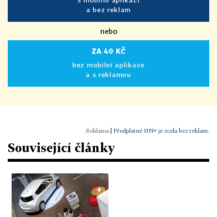
a bez reklam
nebo
ZA 40 KČ
bez mobilní aplikace
a s reklamou
|
Předplatné HN+ je zcela bez reklam.
Související články