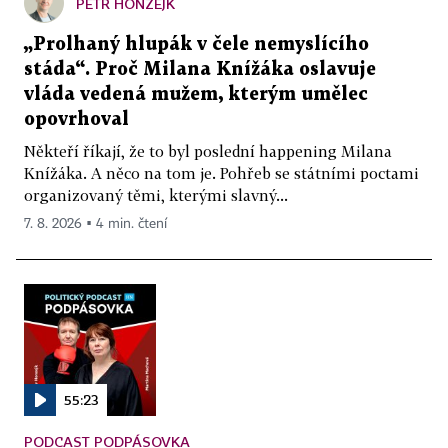
PETR HONZEJK
„Prolhaný hlupák v čele nemyslícího
stáda“. Proč Milana Knížáka oslavuje
vláda vedená mužem, kterým umělec
opovrhoval
Někteří říkají, že to byl poslední happening Milana
Knížáka. A něco na tom je. Pohřeb se státními poctami
organizovaný těmi, kterými slavný...
7. 8. 2026 ▪ 4 min. čtení
55:23
PODCAST PODPÁSOVKA