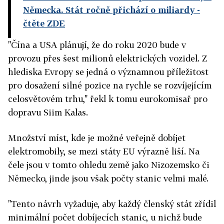
Německa. Stát ročně přichází o miliardy
-
čtěte ZDE
"Čína a USA plánují, že do roku 2020 bude v
provozu přes šest milionů elektrických vozidel. Z
hlediska Evropy se jedná o významnou příležitost
pro dosažení silné pozice na rychle se rozvíjejícím
celosvětovém trhu," řekl k tomu eurokomisař pro
dopravu Siim Kalas.
Množství míst, kde je možné veřejně dobíjet
elektromobily, se mezi státy EU výrazně liší. Na
čele jsou v tomto ohledu země jako Nizozemsko či
Německo, jinde jsou však počty stanic velmi malé.
"Tento návrh vyžaduje, aby každý členský stát zřídil
minimální počet dobíjecích stanic, u nichž bude