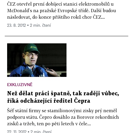
ČEZ otevřel první dobíjecí stanici elektromobilů u
McDonald´s na pražské Evropské třídě. Další budou
následovat, do konce příštího roků chce ČEZ...
23. 8. 2012 ▪ 2 min. čtení
EXKLUZIVNĚ
Než dělat práci špatně, tak raději vůbec,
říká odcházející ředitel Čepra
Šéf státní firmy se stamilionovými zisky prý neměl
podporu státu. Čepro dosáhlo za Borovce rekordních
zisků a tržeb, ten po pěti letech v čele...
22. 11. 2012 ▪ 2 min. čtení