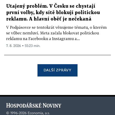
Utajený problém. V Česku se chystají
první volby, kdy sítě blokují politickou
reklamu. A hlavní oběť je nečekaná
V Podpásovce se tentokrát věnujeme tématu, o kterém
se vůbec nemluví. Meta začala blokovat politickou
reklamu na Facebooku a Instagramu a...
7. 8. 2026 ▪ 55:23 min.
DALŠÍ ZPRÁVY
©
1996-2026
Economia, a.s.