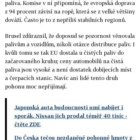
paliva. Komise v ní připomíná, že evropská doprava
z 94 procent závisí na ropě, která se z velké většiny
dováží. Často je to z nepříliš stabilních regionů.
Brusel zdůraznil, že doposud se pozornost věnovala
palivům a vozidlům, nikoli otázce distribuce paliv. I
kvůli tomu se tak EU dostala u čistých paliv do
začarovaného kruhu; ceny automobilů na čistá
paliva jsou vysoké a není dostatek dobíjecích míst
a čerpacích stanic. Navíc ani lidé tento druh
pohonu moc nepřijímají.
Japonská auta budoucnosti umí nabíjet i
sporák. Nissan jich prodal téměř 40 tisíc
-
čtěte ZDE
Do Česka tečou nezdaněné pohonné hmoty z