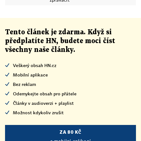
zprávách.
Tento článek
je
zdarma. Když si
předplatíte HN, budete moci číst
všechny naše články
.
Veškerý obsah HN.cz
Mobilní aplikace
Bez reklam
Odemykejte obsah pro přátele
Články v audioverzi + playlist
Možnost kdykoliv zrušit
ZA 80 KČ
s mobilní aplikací