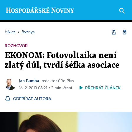
HN.cz
›
Byznys
ROZHOVOR
EKONOM: Fotovoltaika není
zlatý důl, tvrdí šéfka asociace
Jan Bumba
redaktor ČRo Plus
PŘEHRÁT ČLÁNEK
16. 2. 2013 08:21 ▪ 3 min. čtení
ODEBÍRAT AUTORA