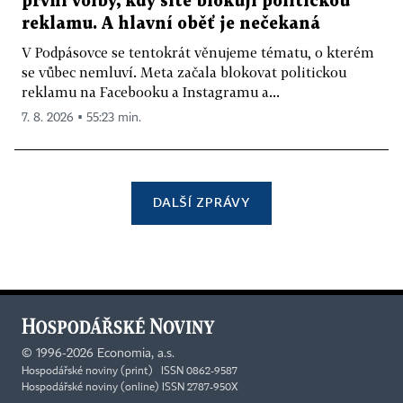
první volby, kdy sítě blokují politickou
reklamu. A hlavní oběť je nečekaná
V Podpásovce se tentokrát věnujeme tématu, o kterém
se vůbec nemluví. Meta začala blokovat politickou
reklamu na Facebooku a Instagramu a...
7. 8. 2026 ▪ 55:23 min.
DALŠÍ ZPRÁVY
©
1996-2026
Economia, a.s.
Hospodářské noviny (print) ISSN 0862-9587
Hospodářské noviny (online) ISSN 2787-950X