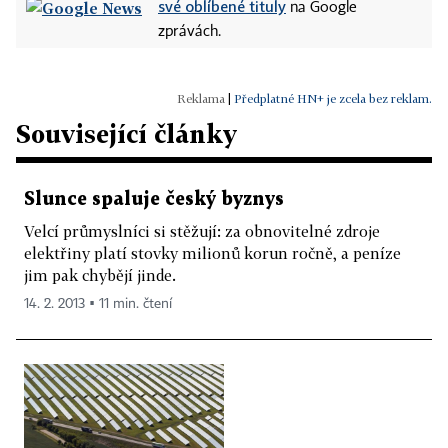
své oblíbené tituly
na Google
zprávách.
|
Předplatné HN+ je zcela bez reklam.
Související články
Slunce spaluje český byznys
Velcí průmyslníci si stěžují: za obnovitelné zdroje
elektřiny platí stovky milionů korun ročně, a peníze
jim pak chybějí jinde.
14. 2. 2013 ▪ 11 min. čtení