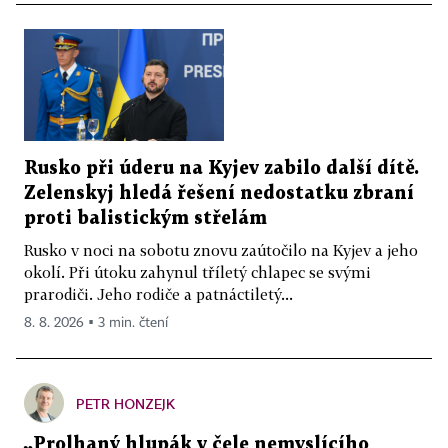
Rusko při úderu na Kyjev zabilo další dítě.
Zelenskyj hledá řešení nedostatku zbraní
proti balistickým střelám
Rusko v noci na sobotu znovu zaútočilo na Kyjev a jeho
okolí. Při útoku zahynul tříletý chlapec se svými
prarodiči. Jeho rodiče a patnáctiletý...
8. 8. 2026 ▪ 3 min. čtení
PETR HONZEJK
„Prolhaný hlupák v čele nemyslícího