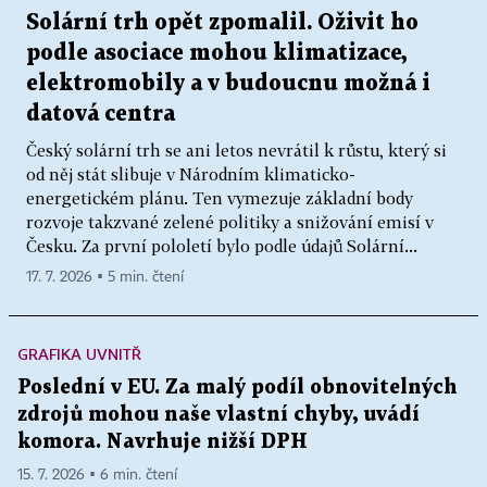
Solární trh opět zpomalil. Oživit ho
podle asociace mohou klimatizace,
elektromobily a v budoucnu možná i
datová centra
Český solární trh se ani letos nevrátil k růstu, který si
od něj stát slibuje v Národním klimaticko-
energetickém plánu. Ten vymezuje základní body
rozvoje takzvané zelené politiky a snižování emisí v
Česku. Za první pololetí bylo podle údajů Solární...
17. 7. 2026 ▪ 5 min. čtení
GRAFIKA UVNITŘ
Poslední v EU. Za malý podíl obnovitelných
zdrojů mohou naše vlastní chyby, uvádí
komora. Navrhuje nižší DPH
15. 7. 2026 ▪ 6 min. čtení