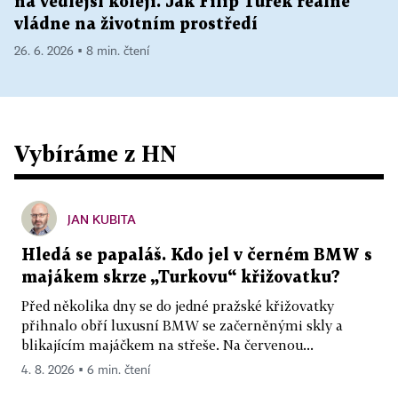
na vedlejší koleji. Jak Filip Turek reálně
vládne na životním prostředí
26. 6. 2026 ▪ 8 min. čtení
Vybíráme z HN
JAN KUBITA
Hledá se papaláš. Kdo jel v černém BMW s
majákem skrze „Turkovu“ křižovatku?
Před několika dny se do jedné pražské křižovatky
přihnalo obří luxusní BMW se začerněnými skly a
blikajícím majáčkem na střeše. Na červenou...
4. 8. 2026 ▪ 6 min. čtení