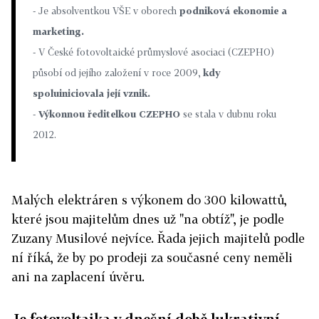
- Je absolventkou VŠE v oborech
podniková ekonomie a
marketing.
- V České fotovoltaické průmyslové asociaci (CZEPHO)
působí od jejího založení v roce 2009,
kdy
spoluiniciovala její vznik.
-
Výkonnou ředitelkou CZEPHO
se stala v dubnu roku
2012.
Malých elektráren s výkonem do 300 kilowattů,
které jsou majitelům dnes už "na obtíž", je podle
Zuzany Musilové nejvíce. Řada jejich majitelů podle
ní říká, že by po prodeji za současné ceny neměli
ani na zaplacení úvěru.
Je fotovoltaika v dnešní době lukrativní