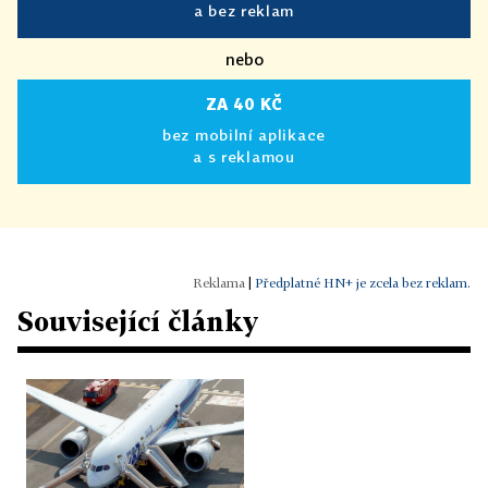
a bez reklam
nebo
ZA 40 KČ
bez mobilní aplikace
a s reklamou
|
Předplatné HN+ je zcela bez reklam.
Související články