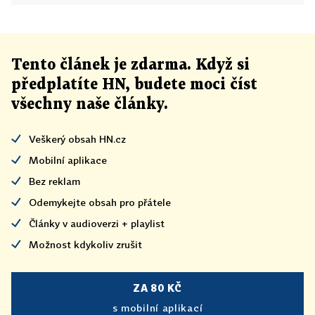
Tento článek
je
zdarma. Když si
předplatíte HN, budete moci číst
všechny naše články
.
Veškerý obsah HN.cz
Mobilní aplikace
Bez reklam
Odemykejte obsah pro přátele
Články v audioverzi + playlist
Možnost kdykoliv zrušit
ZA 80 KČ
s mobilní aplikací