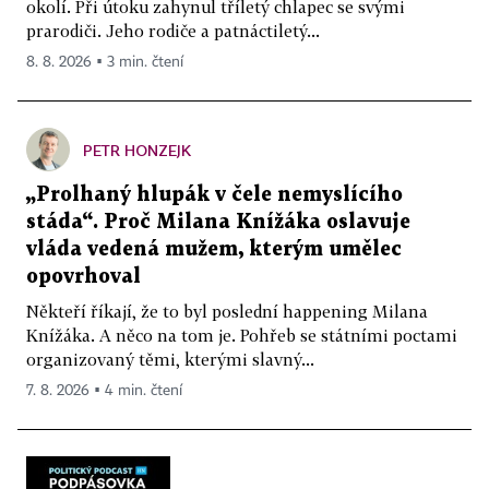
okolí. Při útoku zahynul tříletý chlapec se svými
prarodiči. Jeho rodiče a patnáctiletý...
8. 8. 2026 ▪ 3 min. čtení
PETR HONZEJK
„Prolhaný hlupák v čele nemyslícího
stáda“. Proč Milana Knížáka oslavuje
vláda vedená mužem, kterým umělec
opovrhoval
Někteří říkají, že to byl poslední happening Milana
Knížáka. A něco na tom je. Pohřeb se státními poctami
organizovaný těmi, kterými slavný...
7. 8. 2026 ▪ 4 min. čtení