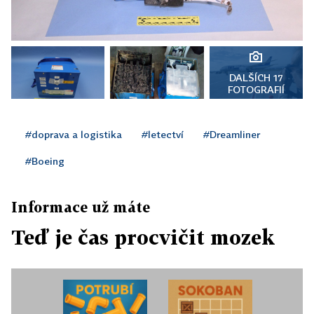
DALŠÍCH 17
FOTOGRAFIÍ
#doprava a logistika
#letectví
#Dreamliner
#Boeing
Informace už máte
Teď je čas procvičit mozek