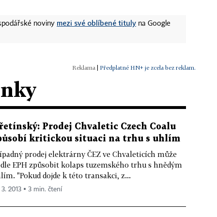
mezi své oblíbené tituly
ospodářské noviny
na Google
|
Předplatné HN+ je zcela bez reklam.
ánky
řetínský: Prodej Chvaletic Czech Coalu
působí kritickou situaci na trhu s uhlím
ípadný prodej elektrárny ČEZ ve Chvaleticích může
dle EPH způsobit kolaps tuzemského trhu s hnědým
lím. "Pokud dojde k této transakci, z...
 3. 2013 ▪ 3 min. čtení