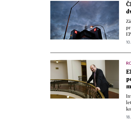
Č
d
Zá
pr
EP
10.
R
E
p
m
In
le
ko
18.