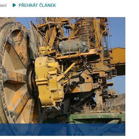
PŘEHRÁT ČLÁNEK
tení