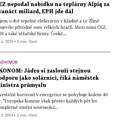
EZ nepodal nabídku na teplárny Alpiq za
vanáct miliard, EPH jde dál
jem o dvě tepelné elektrárny v Kladně a ve Zlíně
ojevilo původně osm velkých hráčů. Mezi nimi ČEZ,
H a také těžařské firmy. České...
 4. 2013 ▪ 2 min. čtení
OZHOVOR
KONOM: Jádro si zaslouží stejnou
odporu jako solárníci, říká náměstek
inistra průmyslu
vestiční horizont v energetice se pohybuje kolem 40
t. "Evropská komise však přesto každých pět let
mpletně změní související...
 3. 2013 ▪ 3 min. čtení