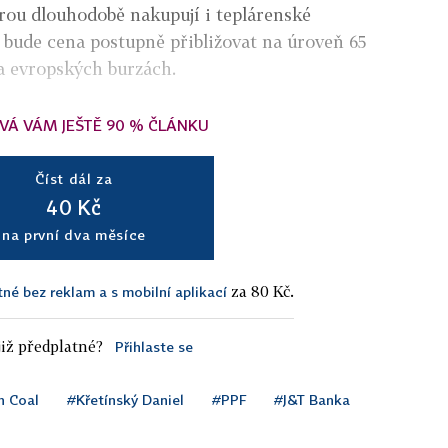
erou dlouhodobě nakupují i teplárenské
 bude cena postupně přibližovat na úroveň 65
a evropských burzách.
VÁ VÁM JEŠTĚ 90 % ČLÁNKU
Číst dál za
40 Kč
na první dva měsíce
za 80 Kč.
tné bez reklam a s mobilní aplikací
iž předplatné?
Přihlaste se
h Coal
#Křetínský Daniel
#PPF
#J&T Banka