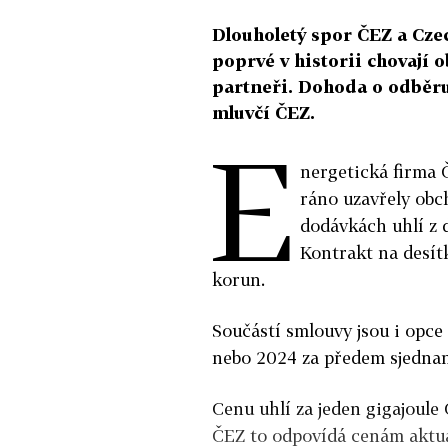
Dlouholetý spor ČEZ a Czec
poprvé v historii chovají o
partneři. Dohoda o odběru
mluvčí ČEZ.
E
nergetická firma 
ráno uzavřely obc
dodávkách uhlí z 
Kontrakt na desít
korun.
Součástí smlouvy jsou i opce
nebo 2024 za předem sjednanou
Cenu uhlí za jeden gigajoule 
ČEZ to odpovídá cenám aktuá