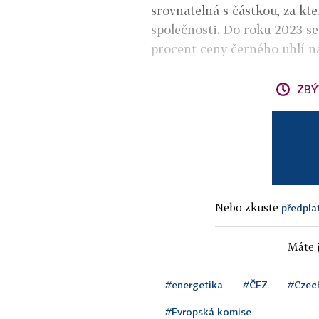
srovnatelná s částkou, za kt
společnosti. Do roku 2023 se
procent ceny černého uhlí n
ZBÝ
Nebo zkuste
předpla
Máte j
#energetika
#ČEZ
#Czec
#Evropská komise