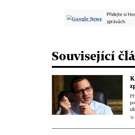
Přidejte si H
zprávách.
Související čl
K
z
Př
po
uh
18.