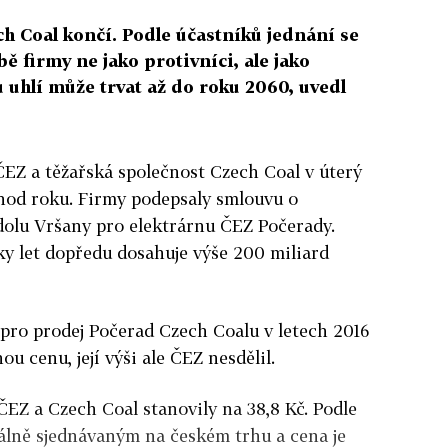
h Coal končí. Podle účastníků jednání se
bě firmy ne jako protivníci, ale jako
 uhlí může trvat až do roku 2060, uvedl
ČEZ a těžařská společnost Czech Coal v úterý
hod roku. Firmy podepsaly smlouvu o
dolu Vršany pro elektrárnu ČEZ Počerady.
ky let dopředu dosahuje výše 200 miliard
 pro prodej Počerad Czech Coalu v letech 2016
 cenu, její výši ale ČEZ nesdělil.
ČEZ a Czech Coal stanovily na 38,8 Kč. Podle
lně sjednávaným na českém trhu a cena je