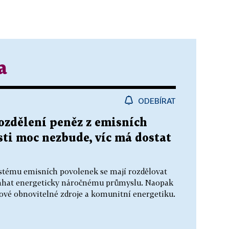
a
ODEBÍRAT
rozdělení peněz z emisních
ti moc nezbude, víc má dostat
stému emisních povolenek se mají rozdělovat
omáhat energeticky náročnému průmyslu. Naopak
ové obnovitelné zdroje a komunitní energetiku.