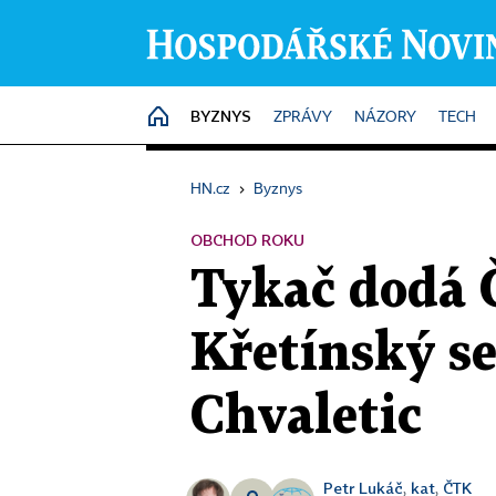
BYZNYS
HOME
ZPRÁVY
NÁZORY
TECH
HN.cz
›
Byznys
OBCHOD ROKU
Tykač dodá Č
Křetínský se
Chvaletic
Petr Lukáč
kat
ČTK
,
,