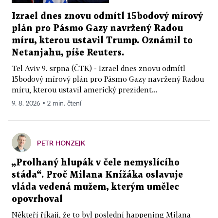
Izrael dnes znovu odmítl 15bodový mírový
plán pro Pásmo Gazy navržený Radou
míru, kterou ustavil Trump. Oznámil to
Netanjahu, píše Reuters.
Tel Aviv 9. srpna (ČTK) - Izrael dnes znovu odmítl
15bodový mírový plán pro Pásmo Gazy navržený Radou
míru, kterou ustavil americký prezident...
9. 8. 2026 ▪ 2 min. čtení
PETR HONZEJK
„Prolhaný hlupák v čele nemyslícího
stáda“. Proč Milana Knížáka oslavuje
vláda vedená mužem, kterým umělec
opovrhoval
Někteří říkají, že to byl poslední happening Milana