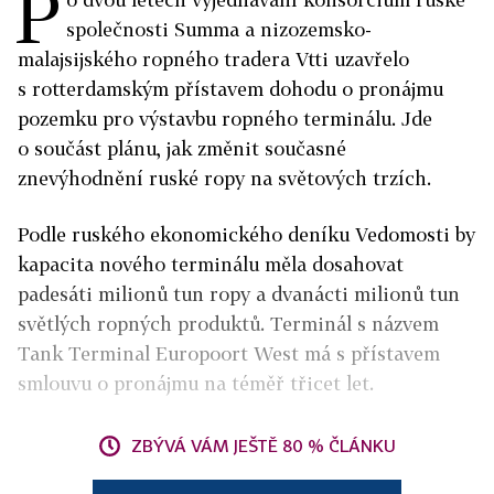
P
společnosti Summa a nizozemsko-
malajsijského ropného tradera Vtti uzavřelo
s rotterdamským přístavem dohodu o pronájmu
pozemku pro výstavbu ropného terminálu. Jde
o součást plánu, jak změnit současné
znevýhodnění ruské ropy na světových trzích.
Podle ruského ekonomického deníku Vedomosti by
kapacita nového terminálu měla dosahovat
padesáti milionů tun ropy a dvanácti milionů tun
světlých ropných produktů. Terminál s názvem
Tank Terminal Europoort West má s přístavem
smlouvu o pronájmu na téměř třicet let.
ZBÝVÁ VÁM JEŠTĚ 80 % ČLÁNKU