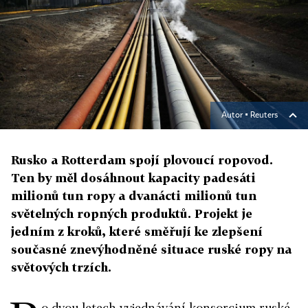
Autor ▪
Reuters
Rusko a Rotterdam spojí plovoucí ropovod.
Ten by měl dosáhnout kapacity padesáti
milionů tun ropy a dvanácti milionů tun
světelných ropných produktů. Projekt je
jedním z kroků, které směřují ke zlepšení
současné znevýhodněné situace ruské ropy na
světových trzích.
o dvou letech vyjednávání konsorcium ruské