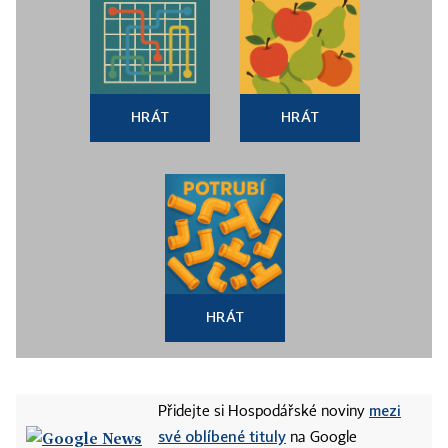
HRÁT
HRÁT
HRÁT
mezi
Přidejte si Hospodářské noviny
své oblíbené tituly
na Google