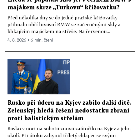
majákem skrze „Turkovu“ křižovatku?
Před několika dny se do jedné pražské křižovatky
přihnalo obří luxusní BMW se začerněnými skly a
blikajícím majáčkem na střeše. Na červenou...
4. 8. 2026 ▪ 6 min. čtení
Rusko při úderu na Kyjev zabilo další dítě.
Zelenskyj hledá řešení nedostatku zbraní
proti balistickým střelám
Rusko v noci na sobotu znovu zaútočilo na Kyjev a jeho
okolí. Při útoku zahynul tříletý chlapec se svými