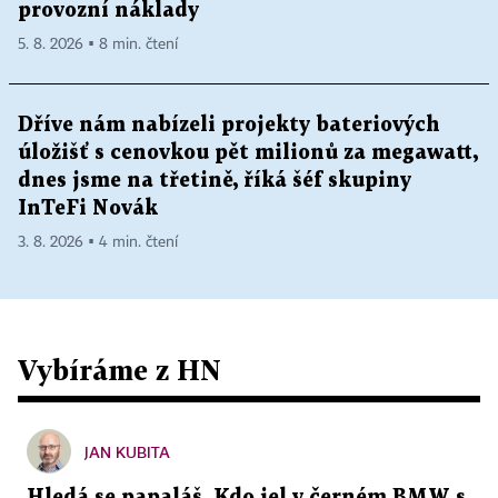
provozní náklady
5. 8. 2026 ▪ 8 min. čtení
Dříve nám nabízeli projekty bateriových
úložišť s cenovkou pět milionů za megawatt,
dnes jsme na třetině, říká šéf skupiny
InTeFi Novák
3. 8. 2026 ▪ 4 min. čtení
Vybíráme z HN
JAN KUBITA
Hledá se papaláš. Kdo jel v černém BMW s