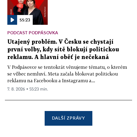
55:23
PODCAST PODPÁSOVKA
Utajený problém. V Česku se chystají
první volby, kdy sítě blokují politickou
reklamu. A hlavní oběť je nečekaná
V Podpásovce se tentokrát věnujeme tématu, o kterém
se vůbec nemluví. Meta začala blokovat politickou
reklamu na Facebooku a Instagramu a...
7. 8. 2026 ▪ 55:23 min.
DALŠÍ ZPRÁVY