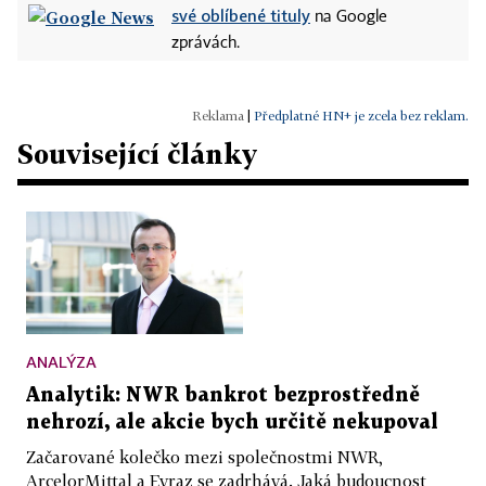
své oblíbené tituly
na Google
zprávách.
|
Předplatné HN+ je zcela bez reklam.
Související články
ANALÝZA
Analytik: NWR bankrot bezprostředně
nehrozí, ale akcie bych určitě nekupoval
Začarované kolečko mezi společnostmi NWR,
ArcelorMittal a Evraz se zadrhává. Jaká budoucnost