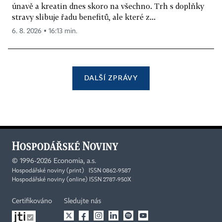
únavě a kreatin dnes skoro na všechno. Trh s doplňky
stravy slibuje řadu benefitů, ale které z...
6. 8. 2026 ▪ 16:13 min.
DALŠÍ ZPRÁVY
©
1996-2026
Economia, a.s.
Hospodářské noviny (print) ISSN 0862-9587
Hospodářské noviny (online) ISSN 2787-950X
Certifikováno
Sledujte nás