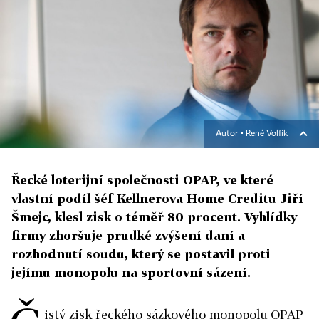
Autor ▪
René Volfík
Řecké loterijní společnosti OPAP, ve které
vlastní podíl šéf Kellnerova Home Creditu Jiří
Šmejc, klesl zisk o téměř 80 procent. Vyhlídky
firmy zhoršuje prudké zvýšení daní a
rozhodnutí soudu, který se postavil proti
jejímu monopolu na sportovní sázení.
istý zisk řeckého sázkového monopolu OPAP