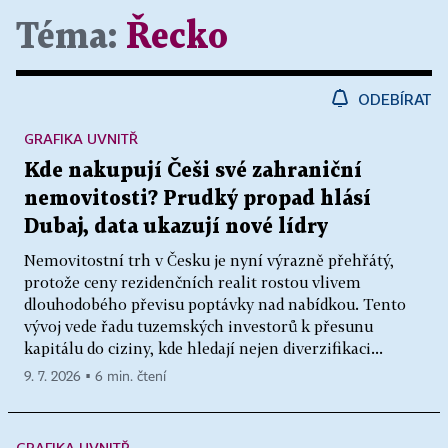
Téma:
Řecko
ODEBÍRAT
GRAFIKA UVNITŘ
Kde nakupují Češi své zahraniční
nemovitosti? Prudký propad hlásí
Dubaj, data ukazují nové lídry
Nemovitostní trh v Česku je nyní výrazně přehřátý,
protože ceny rezidenčních realit rostou vlivem
dlouhodobého převisu poptávky nad nabídkou. Tento
vývoj vede řadu tuzemských investorů k přesunu
kapitálu do ciziny, kde hledají nejen diverzifikaci...
9. 7. 2026 ▪ 6 min. čtení
GRAFIKA UVNITŘ