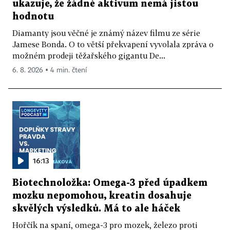
ukazuje, že žádné aktivum nemá jistou
hodnotu
Diamanty jsou věčné je známý název filmu ze série
Jamese Bonda. O to větší překvapení vyvolala zpráva o
možném prodeji těžařského gigantu De...
6. 8. 2026 ▪ 4 min. čtení
16:13
Biotechnoložka: Omega-3 před úpadkem
mozku nepomohou, kreatin dosahuje
skvělých výsledků. Má to ale háček
Hořčík na spaní, omega-3 pro mozek, železo proti