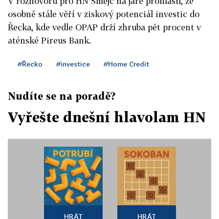
V rozhovoru pro HN Šmejc na jaře prohlásil, že
osobně stále věří v ziskový potenciál investic do
Řecka, kde vedle OPAP drží zhruba pět procent v
aténské Pireus Bank.
#Řecko
#investice
#Home Credit
Nudíte se na poradě?
Vyřešte dnešní hlavolam HN
HRÁT
HRÁT