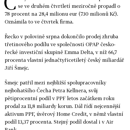
Č
se ve druhém čtvrtletí meziročně propadl o
78 procent na 28,4 milionu eur (730 milionů Kč).
Oznámila to ve čtvrtek firma.
Řecko v polovině srpna dokončilo prodej zhruba
třetinového podílu ve společnosti OPAP česko-
řecké investiční skupině Emma Delta, v níž 66,7
procenta vlastní jednačtyřicetiletý český miliardář
Jiří Šmejc.
Šmejc patřil mezi nejbližší spolupracovníky
nejbohatšího Čecha Petra Kellnera, svůj
pětiprocentní podíl v PPF letos začátkem roku
prodal za 11,8 miliardy korun. D
ál řídí nejcennější
aktivum PPF, úvěrový Home Credit,
v němž vlastní
podíl 13,37 procenta. Stejný podíl dostal i v Air
Bank.