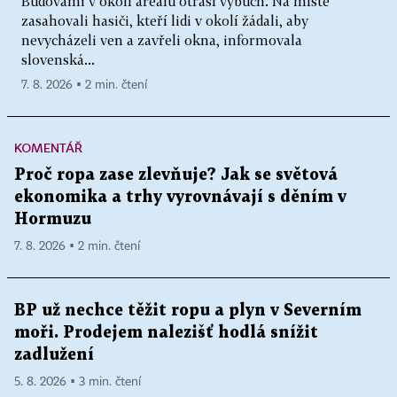
Budovami v okolí areálu otřásl výbuch. Na místě
zasahovali hasiči, kteří lidi v okolí žádali, aby
nevycházeli ven a zavřeli okna, informovala
slovenská...
7. 8. 2026 ▪ 2 min. čtení
KOMENTÁŘ
Proč ropa zase zlevňuje? Jak se světová
ekonomika a trhy vyrovnávají s děním v
Hormuzu
7. 8. 2026 ▪ 2 min. čtení
BP už nechce těžit ropu a plyn v Severním
moři. Prodejem nalezišť hodlá snížit
zadlužení
5. 8. 2026 ▪ 3 min. čtení