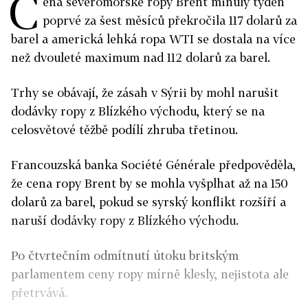
C
ena severomořské ropy Brent minulý týden
poprvé za šest měsíců překročila 117 dolarů za
barel a americká lehká ropa WTI se dostala na více
než dvouleté maximum nad 112 dolarů za barel.
Trhy se obávají, že zásah v Sýrii by mohl narušit
dodávky ropy z Blízkého východu, který se na
celosvětové těžbě podílí zhruba třetinou.
Francouzská banka Société Générale předpověděla,
že cena ropy Brent by se mohla vyšplhat až na 150
dolarů za barel, pokud se syrský konflikt rozšíří a
naruší dodávky ropy z Blízkého východu.
Po čtvrtečním odmítnutí útoku britským
parlamentem ceny ropy mírně klesly, nejistota ale
přetrvává.