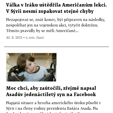
Válka v Iráku uštědřila Američanům lekci.
V Sýrii nesmí zopakovat stejné chyby
Nezapojovat se, znát konec, být připraven na následky,
nespoléhat jen na vojenskou akci, vytyčit doktrínu.
Těmito pravidly by se měli Američané...
30. 8. 2013 ▪ 4 min. čtení
Moc chci, aby zaútočili, zřejmě napsal
Asadův jedenáctiletý syn na Facebook
Napjatá situace a hrozba amerického útoku působí v
Sýrii i na členy rodiny prezidenta Bašára Asada. Na