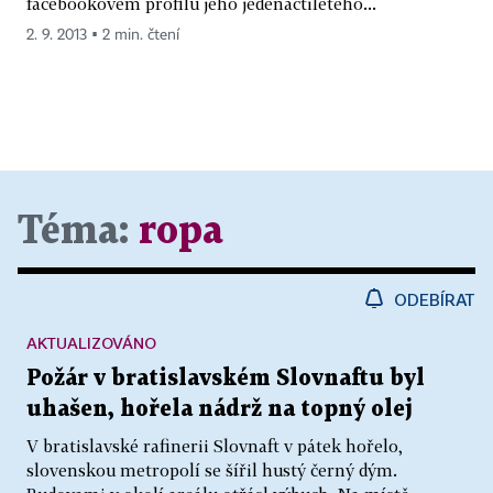
facebookovém profilu jeho jedenáctiletého...
2. 9. 2013 ▪ 2 min. čtení
Téma:
ropa
ODEBÍRAT
AKTUALIZOVÁNO
Požár v bratislavském Slovnaftu byl
uhašen, hořela nádrž na topný olej
V bratislavské rafinerii Slovnaft v pátek hořelo,
slovenskou metropolí se šířil hustý černý dým.