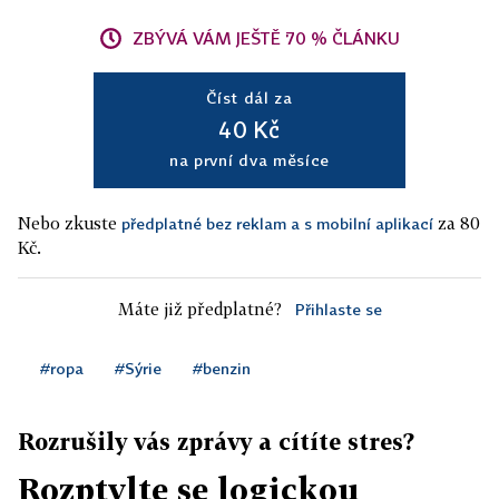
ZBÝVÁ VÁM JEŠTĚ 70 % ČLÁNKU
Číst dál za
40 Kč
na první dva měsíce
Nebo zkuste
za 80
předplatné bez reklam a s mobilní aplikací
Kč.
Máte již předplatné?
Přihlaste se
#ropa
#Sýrie
#benzin
Rozrušily vás zprávy a cítíte stres?
Rozptylte se logickou