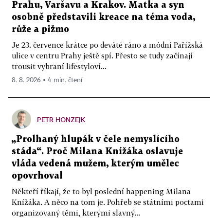
Prahu, Varšavu a Krakov. Matka a syn
osobně představili kreace na téma voda,
růže a pižmo
Je 23. července krátce po deváté ráno a módní Pařížská
ulice v centru Prahy ještě spí. Přesto se tudy začínají
trousit vybraní lifestyloví...
8. 8. 2026 ▪ 4 min. čtení
PETR HONZEJK
„Prolhaný hlupák v čele nemyslícího
stáda“. Proč Milana Knížáka oslavuje
vláda vedená mužem, kterým umělec
opovrhoval
Někteří říkají, že to byl poslední happening Milana
Knížáka. A něco na tom je. Pohřeb se státními poctami
organizovaný těmi, kterými slavný...