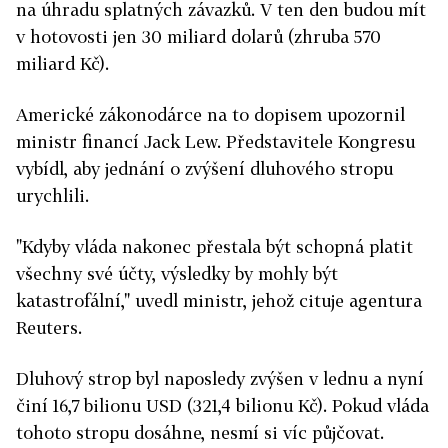
na úhradu splatných závazků. V ten den budou mít
v hotovosti jen 30 miliard dolarů (zhruba 570
miliard Kč).
Americké zákonodárce na to dopisem upozornil
ministr financí Jack Lew. Představitele Kongresu
vybídl, aby jednání o zvýšení dluhového stropu
urychlili.
"Kdyby vláda nakonec přestala být schopná platit
všechny své účty, výsledky by mohly být
katastrofální," uvedl ministr, jehož cituje agentura
Reuters.
Dluhový strop byl naposledy zvýšen v lednu a nyní
činí 16,7 bilionu USD (321,4 bilionu Kč). Pokud vláda
tohoto stropu dosáhne, nesmí si víc půjčovat.