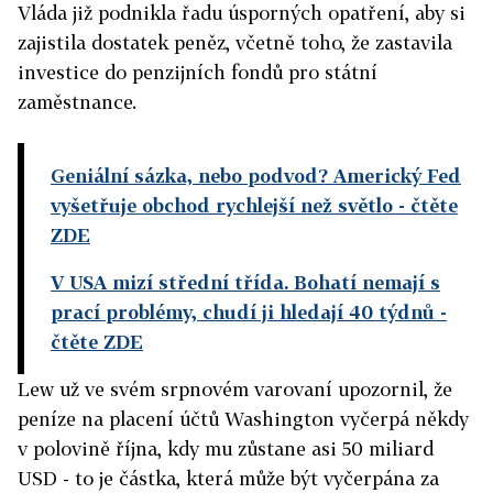
Vláda již podnikla řadu úsporných opatření, aby si
zajistila dostatek peněz, včetně toho, že zastavila
investice do penzijních fondů pro státní
zaměstnance.
Geniální sázka, nebo podvod? Americký Fed
vyšetřuje obchod rychlejší než světlo
- čtěte
ZDE
V USA mizí střední třída. Bohatí nemají s
prací problémy, chudí ji hledají 40 týdnů
-
čtěte ZDE
Lew už ve svém srpnovém varovaní upozornil, že
peníze na placení účtů Washington vyčerpá někdy
v polovině října, kdy mu zůstane asi 50 miliard
USD - to je částka, která může být vyčerpána za