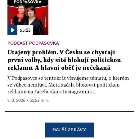
55:23
PODCAST PODPÁSOVKA
Utajený problém. V Česku se chystají
první volby, kdy sítě blokují politickou
reklamu. A hlavní oběť je nečekaná
V Podpásovce se tentokrát věnujeme tématu, o kterém
se vůbec nemluví. Meta začala blokovat politickou
reklamu na Facebooku a Instagramu a...
7. 8. 2026 ▪ 55:23 min.
DALŠÍ ZPRÁVY