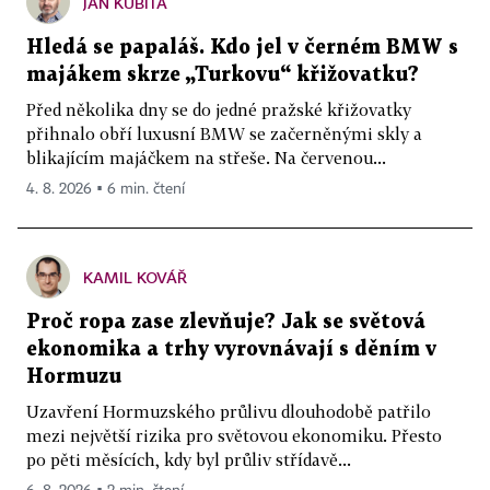
JAN KUBITA
Hledá se papaláš. Kdo jel v černém BMW s
majákem skrze „Turkovu“ křižovatku?
Před několika dny se do jedné pražské křižovatky
přihnalo obří luxusní BMW se začerněnými skly a
blikajícím majáčkem na střeše. Na červenou...
4. 8. 2026 ▪ 6 min. čtení
KAMIL KOVÁŘ
Proč ropa zase zlevňuje? Jak se světová
ekonomika a trhy vyrovnávají s děním v
Hormuzu
Uzavření Hormuzského průlivu dlouhodobě patřilo
mezi největší rizika pro světovou ekonomiku. Přesto
po pěti měsících, kdy byl průliv střídavě...