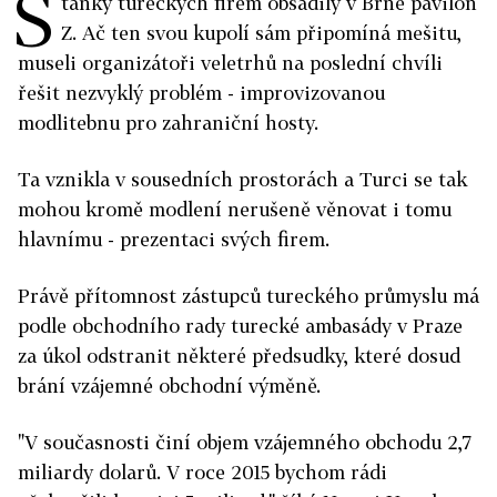
S
tánky tureckých firem obsadily v Brně pavilon
Z. Ač ten svou kupolí sám připomíná mešitu,
museli organizátoři veletrhů na poslední chvíli
řešit nezvyklý problém - improvizovanou
modlitebnu pro zahraniční hosty.
Ta vznikla v sousedních prostorách a Turci se tak
mohou kromě modlení nerušeně věnovat i tomu
hlavnímu - prezentaci svých firem.
Právě přítomnost zástupců tureckého průmyslu má
podle obchodního rady turecké ambasády v Praze
za úkol odstranit některé předsudky, které dosud
brání vzájemné obchodní výměně.
"V současnosti činí objem vzájemného obchodu 2,7
miliardy dolarů. V roce 2015 bychom rádi