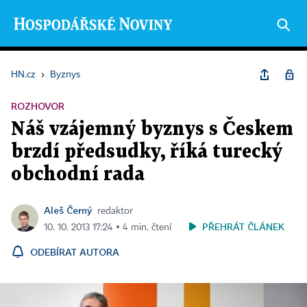
HN.cz
›
Byznys
ROZHOVOR
Náš vzájemný byznys s Českem
brzdí předsudky, říká turecký
obchodní rada
Aleš Černý
redaktor
PŘEHRÁT ČLÁNEK
10. 10. 2013 17:24 ▪ 4 min. čtení
ODEBÍRAT AUTORA