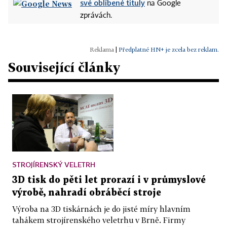
své oblíbené tituly
na Google
zprávách.
|
Předplatné HN+ je zcela bez reklam.
Související články
STROJÍRENSKÝ VELETRH
3D tisk do pěti let prorazí i v průmyslové
výrobě, nahradí obráběcí stroje
Výroba na 3D tiskárnách je do jisté míry hlavním
tahákem strojírenského veletrhu v Brně. Firmy