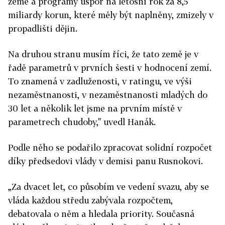
země a programy úspor na letošní rok za 8,5
miliardy korun, které měly být naplněny, zmizely v
propadlišti dějin.
Na druhou stranu musím říci, že tato země je v
řadě parametrů v prvních šesti v hodnocení zemí.
To znamená v zadluženosti, v ratingu, ve výši
nezaměstnanosti, v nezaměstnanosti mladých do
30 let a několik let jsme na prvním místě v
parametrech chudoby," uvedl Hanák.
Podle něho se podařilo zpracovat solidní rozpočet
díky předsedovi vlády v demisi panu Rusnokovi.
„Za dvacet let, co působím ve vedení svazu, aby se
vláda každou středu zabývala rozpočtem,
debatovala o něm a hledala priority. Současná