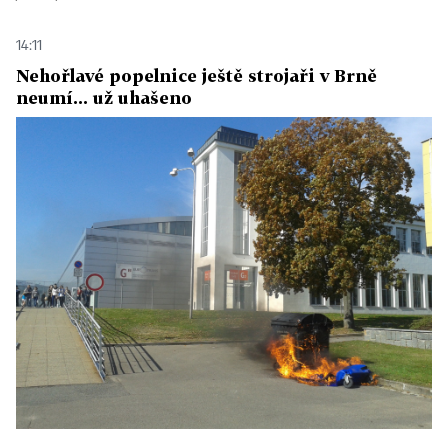
14:11
Nehořlavé popelnice ještě strojaři v Brně
neumí... už uhašeno