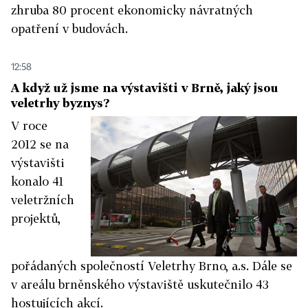
zhruba 80 procent ekonomicky návratných
opatření v budovách.
12:58
A když už jsme na výstavišti v Brně, jaký jsou
veletrhy byznys?
V roce
2012 se na
výstavišti
konalo 41
veletržních
projektů,
pořádaných společností Veletrhy Brno, a.s. Dále se
v areálu brněnského výstaviště uskutečnilo 43
hostujících akcí.