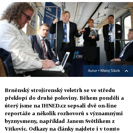
Autor ▪
Matej Slávik
Brněnský strojírenský veletrh se ve středu
překlopí do druhé poloviny. Během pondělí a
úterý jsme na IHNED.cz sepsali dvě on-line
reportáže a několik rozhovorů s významnými
byznysmeny, například Janem Světlíkem z
Vítkovic. Odkazy na články najdete i v tomto