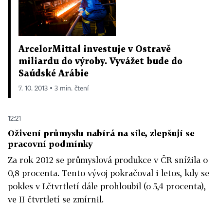
ArcelorMittal investuje v Ostravě
miliardu do výroby. Vyvážet bude do
Saúdské Arábie
7. 10. 2013 ▪ 3 min. čtení
12:21
Oživení průmyslu nabírá na síle, zlepšují se
pracovní podmínky
Za rok 2012 se průmyslová produkce v ČR snížila o
0,8 procenta. Tento vývoj pokračoval i letos, kdy se
pokles v I.čtvrtletí dále prohloubil (o 5,4 procenta),
ve II čtvrtletí se zmírnil.