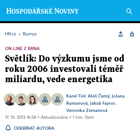
HN.cz
›
Byznys
ON-LINE Z BRNA
Světlík: Do výzkumu jsme od
roku 2006 investovali téměř
miliardu, vede energetika
Karel Tinl
Aleš Černý
Jolana
,
,
Rumanová
Jakub Fajnor
,
,
Veronika Zemanová
17. 10. 2013 16:58 ▪ Aktualizováno ▪ 1 min. čtení
ODEBÍRAT AUTORA