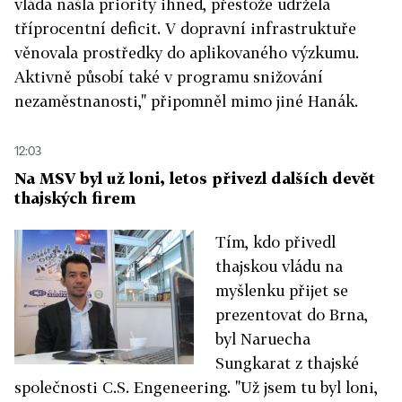
vláda našla priority ihned, přestože udržela
tříprocentní deficit. V dopravní infrastruktuře
věnovala prostředky do aplikovaného výzkumu.
Aktivně působí také v programu snižování
nezaměstnanosti," připomněl mimo jiné Hanák.
12:03
Na MSV byl už loni, letos přivezl dalších devět
thajských firem
Tím, kdo přivedl
thajskou vládu na
myšlenku přijet se
prezentovat do Brna,
byl Naruecha
Sungkarat z thajské
společnosti C.S. Engeneering. "Už jsem tu byl loni,