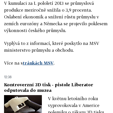
V kumulaci za I. pololetí 2013 se průmyslová
produkce meziročně snížila o 3,9 procenta.
Oslabení ekonomik a snížení růstu průmyslu v
zemích eurozóny a Německa se projevilo poklesem
výkonnosti českého průmyslu.
Vyplývá to z informací, které poskytlo na MSV
ministerstvo průmyslu a obchodu.
Více na s
tránkách MSV
.
12:38
Kontroverzní 3D tisk - pistole Liberator
odputovala do muzea
V květnu letošního roku
vyprovokovala v Americe
polemiku o zákazu 3D tisku