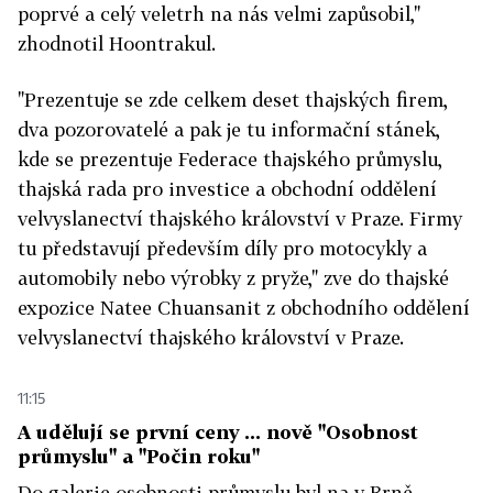
poprvé a celý veletrh na nás velmi zapůsobil,"
zhodnotil Hoontrakul.
"Prezentuje se zde celkem deset thajských firem,
dva pozorovatelé a pak je tu informační stánek,
kde se prezentuje Federace thajského průmyslu,
thajská rada pro investice a obchodní oddělení
velvyslanectví thajského království v Praze. Firmy
tu představují především díly pro motocykly a
automobily nebo výrobky z pryže," zve do thajské
expozice Natee Chuansanit z obchodního oddělení
velvyslanectví thajského království v Praze.
11:15
A udělují se první ceny ... nově "Osobnost
průmyslu" a "Počin roku"
Do galerie osobnosti průmyslu byl na v Brně