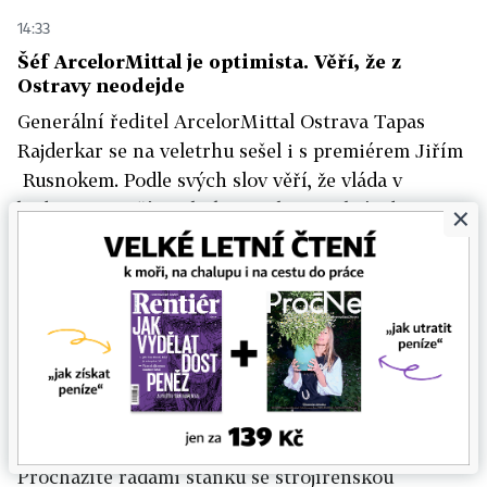
14:33
Šéf ArcelorMittal je optimista. Věří, že z
Ostravy neodejde
Generální ředitel ArcelorMittal Ostrava Tapas
Rajderkar se na veletrhu sešel i s premiérem Jiřím
Rusnokem. Podle svých slov věří, že vláda v
budoucnu zruší poplatky na obnovitelné zdroje
×
energií pro samovýrobce a jeho spoečnosti tak
ušetří 600 milionů korun ročně.
Rozhovor čtěte
ZDE
.
15:10
Je libo jablko? Netradičně pojatý stánek
prezentuje firma zabývající se přepravou
Procházíte řadami stánků se strojírenskou