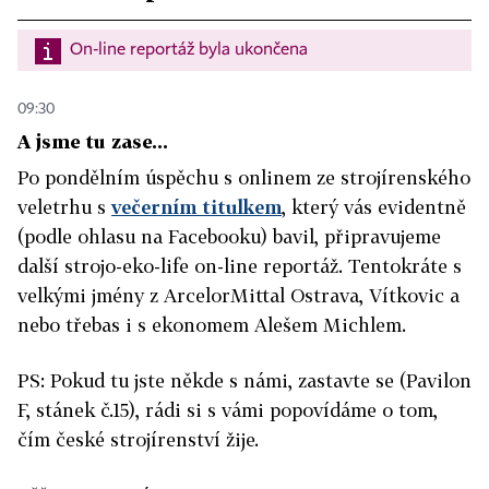
On-line reportáž byla ukončena
09:30
A jsme tu zase...
Po pondělním úspěchu s onlinem ze strojírenského
veletrhu s
večerním titulkem
, který vás evidentně
(podle ohlasu na Facebooku) bavil, připravujeme
další strojo-eko-life on-line reportáž. Tentokráte s
velkými jmény z ArcelorMittal Ostrava, Vítkovic a
nebo třebas i s ekonomem Alešem Michlem.
PS: Pokud tu jste někde s námi, zastavte se (Pavilon
F, stánek č.15), rádi si s vámi popovídáme o tom,
čím české strojírenství žije.