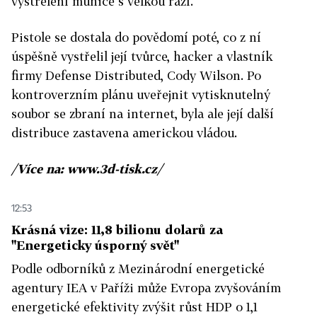
vystřelení munice s velkou ráží.
Pistole se dostala do povědomí poté, co z ní
úspěšně vystřelil její tvůrce, hacker a vlastník
firmy Defense Distributed, Cody Wilson. Po
kontroverzním plánu uveřejnit vytisknutelný
soubor se zbraní na internet, byla ale její další
distribuce zastavena americkou vládou.
/Více na: www.3d-tisk.cz/
12:53
Krásná vize: 11,8 bilionu dolarů za
"Energeticky úsporný svět"
Podle odborníků z Mezinárodní energetické
agentury IEA v Paříži může Evropa zvyšováním
energetické efektivity zvýšit růst HDP o 1,1