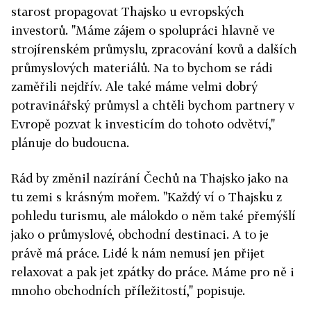
starost propagovat Thajsko u evropských
investorů. "Máme zájem o spolupráci hlavně ve
strojírenském průmyslu, zpracování kovů a dalších
průmyslových materiálů. Na to bychom se rádi
zaměřili nejdřív. Ale také máme velmi dobrý
potravinářský průmysl a chtěli bychom partnery v
Evropě pozvat k investicím do tohoto odvětví,"
plánuje do budoucna.
Rád by změnil nazírání Čechů na Thajsko jako na
tu zemi s krásným mořem. "Každý ví o Thajsku z
pohledu turismu, ale málokdo o něm také přemýšlí
jako o průmyslové, obchodní destinaci. A to je
právě má práce. Lidé k nám nemusí jen přijet
relaxovat a pak jet zpátky do práce. Máme pro ně i
mnoho obchodních příležitostí," popisuje.