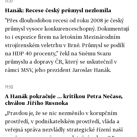
11:37
Hanák: Recese český průmysl nezlomila
"Přes dlouhodobou recesi od roku 2008 je český
průmysl vysoce konkurenceschopný. Dokumentují
to i expozice firem na letošním Mezinárodním
strojírenském veletrhu v Brně. Průmysl se podílí
na HDP 40 procenty," řekl na Sněmu Svazu
průmyslu a dopravy ČR, který se uskutečnil v
rámci MSV, jeho prezident Jaroslav Hanák.
11:52
A Hanák pokračuje ... kritikou Petra Nečase,
chválou Jiřího Rusnoka
„Pravdou je, že se nic nezměnilo v korupčním
prostředí, v podnikatelském prostředí, vláda a
veřejná správa nezvládly strategické řízení naší