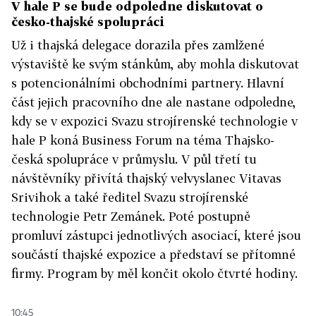
V hale P se bude odpoledne diskutovat o
česko-thajské spolupráci
Už i thajská delegace dorazila přes zamlžené
výstaviště ke svým stánkům, aby mohla diskutovat
s potencionálními obchodními partnery. Hlavní
část jejich pracovního dne ale nastane odpoledne,
kdy se v expozici Svazu strojírenské technologie v
hale P koná Business Forum na téma Thajsko-
česká spolupráce v průmyslu. V půl třetí tu
návštěvníky přivítá thajský velvyslanec Vitavas
Srivihok a také ředitel Svazu strojírenské
technologie Petr Zemánek. Poté postupně
promluví zástupci jednotlivých asociací, které jsou
součástí thajské expozice a představí se přítomné
firmy. Program by měl končit okolo čtvrté hodiny.
10:45