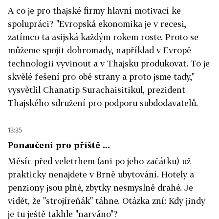
A co je pro thajské firmy hlavní motivací ke
spolupráci? "Evropská ekonomika je v recesi,
zatímco ta asijská každým rokem roste. Proto se
můžeme spojit dohromady, například v Evropě
technologii vyvinout a v Thajsku produkovat. To je
skvělé řešení pro obě strany a proto jsme tady,"
vysvětlil Chanatip Surachaisitikul, prezident
Thajského sdružení pro podporu subdodavatelů.
13:35
Ponaučení pro příště ...
Měsíc před veletrhem (ani po jeho začátku) už
prakticky nenajdete v Brně ubytování. Hotely a
penziony jsou plné, zbytky nesmyslně drahé. Je
vidět, že "strojíreňák" táhne. Otázka zní: Kdy jindy
je tu ještě takhle "narváno"?