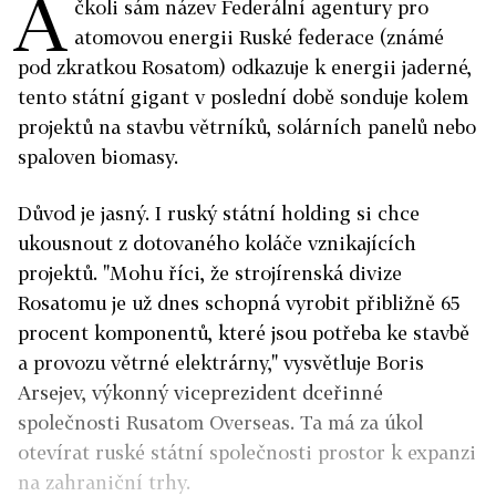
A
čkoli sám název Federální agentury pro
atomovou energii Ruské federace (známé
pod zkratkou Rosatom) odkazuje k energii jaderné,
tento státní gigant v poslední době sonduje kolem
projektů na stavbu větrníků, solárních panelů nebo
spaloven biomasy.
Důvod je jasný. I ruský státní holding si chce
ukousnout z dotovaného koláče vznikajících
projektů. "Mohu říci, že strojírenská divize
Rosatomu je už dnes schopná vyrobit přibližně 65
procent komponentů, které jsou potřeba ke stavbě
a provozu větrné elektrárny," vysvětluje Boris
Arsejev, výkonný viceprezident dceřinné
společnosti Rusatom Overseas. Ta má za úkol
otevírat ruské státní společnosti prostor k expanzi
na zahraniční trhy.