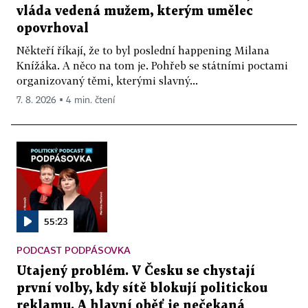
vláda vedená mužem, kterým umělec
opovrhoval
Někteří říkají, že to byl poslední happening Milana
Knížáka. A něco na tom je. Pohřeb se státními poctami
organizovaný těmi, kterými slavný...
7. 8. 2026 ▪ 4 min. čtení
55:23
PODCAST PODPÁSOVKA
Utajený problém. V Česku se chystají
první volby, kdy sítě blokují politickou
reklamu. A hlavní oběť je nečekaná