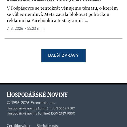
V Podpásovce se tentokrát věnujeme tématu, o kterém
se vůbec nemluví. Meta začala blokovat politickou
reklamu na Facebooku a Instagramu a...
7. 8. 2026 ▪ 55:23 min.
DALŠÍ ZPRÁVY
©
1996-2026
Economia, a.s.
Hospodářské noviny (print) ISSN 0862-9587
Hospodářské noviny (online) ISSN 2787-950X
Certifikováno
Sledujte nás