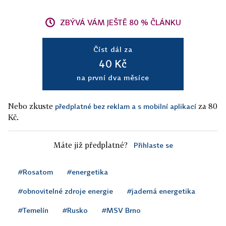
ZBÝVÁ VÁM JEŠTĚ 80 % ČLÁNKU
Číst dál za
40 Kč
na první dva měsíce
Nebo zkuste
za 80
předplatné bez reklam a s mobilní aplikací
Kč.
Máte již předplatné?
Přihlaste se
#Rosatom
#energetika
#obnovitelné zdroje energie
#jaderná energetika
#Temelín
#Rusko
#MSV Brno