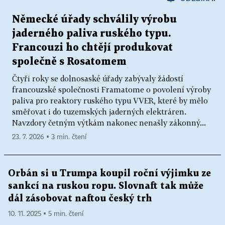
Německé úřady schválily výrobu
jaderného paliva ruského typu.
Francouzi ho chtějí produkovat
společně s Rosatomem
Čtyři roky se dolnosaské úřady zabývaly žádostí
francouzské společnosti Framatome o povolení výroby
paliva pro reaktory ruského typu VVER, které by mělo
směřovat i do tuzemských jaderných elektráren.
Navzdory četným výtkám nakonec nenašly zákonný...
23. 7. 2026 ▪ 3 min. čtení
Orbán si u Trumpa koupil roční výjimku ze
sankcí na ruskou ropu. Slovnaft tak může
dál zásobovat naftou český trh
10. 11. 2025 ▪ 5 min. čtení