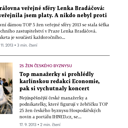
rálovna veřejné sféry Lenka Bradáčová:
veřejnila jsem platy. A nikdo nebyl proti
vní dámou TOP 5 žen veřejné sféry 2013 se stala šéfka
chního zastupitelství v Praze Lenka Bradáčová.
keta je součástí každoročního...
 11. 2013 ▪ 3 min. čtení
25 ŽEN ČESKÉHO BYZNYSU
Top manažerky si prohlédly
karlínskou redakci Economie,
pak si vychutnaly koncert
Nejúspěšnější české manažerky a
podnikatelky, které figurují v žebříčku TOP
25 žen českého byznysu Hospodářských
novin a portálu IHNED.cz, se...
17. 9. 2013 ▪ 2 min. čtení