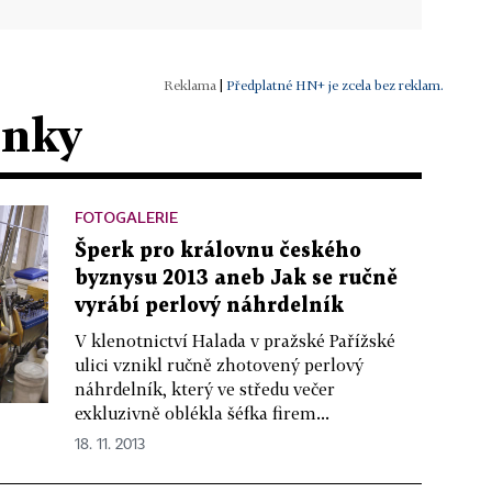
|
Předplatné HN+ je zcela bez reklam.
ánky
FOTOGALERIE
Šperk pro královnu českého
byznysu 2013 aneb Jak se ručně
vyrábí perlový náhrdelník
V klenotnictví Halada v pražské Pařížské
ulici vznikl ručně zhotovený perlový
náhrdelník, který ve středu večer
exkluzivně oblékla šéfka firem...
18. 11. 2013