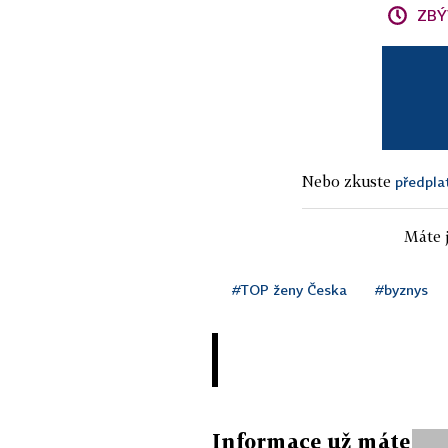
ZBÝ
Nebo zkuste
předpla
Máte j
#TOP ženy Česka
#byznys
Informace už máte