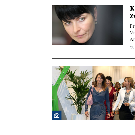
K
Z
Pr
Vr
An
13.