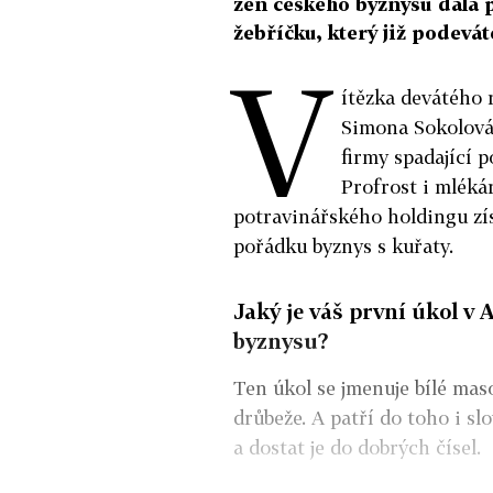
žen českého byznysu dala 
žebříčku, který již podevá
V
ítězka devátého 
Simona Sokolová
firmy spadající 
Profrost i mléká
potravinářského holdingu zís
pořádku byznys s kuřaty.
Jaký je váš první úkol v
byznysu?
Ten úkol se jmenuje bílé ma
drůbeže. A patří do toho i sl
a dostat je do dobrých čísel.