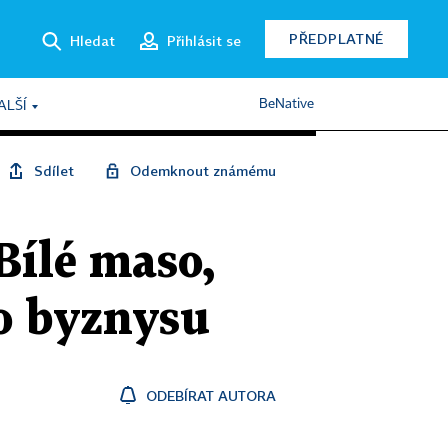
PŘEDPLATNÉ
Hledat
Přihlásit se
BeNative
ALŠÍ
Sdílet
Odemknout známému
Bílé maso,
ho byznysu
ODEBÍRAT AUTORA