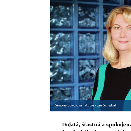
Simona Sokolová
Autor ▪
Jan Schejbal
Dojatá, šťastná a spokojen