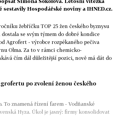
popsat Simona Sokolová. Letošní vítězka
té sestavily Hospodářské noviny a IHNED.cz.
ročníku žebříčku TOP 25 žen českého byznysu
 dostala se svým týmem do dobré kondice
pod Agrofert - výrobce rozpékaného pečiva
rnu Olma. Za to v rámci chemicko-
kává čím dál důležitější pozici, nově má dát do
 Agrofertu po zvolení ženou českého
so. To znamená řízení farem - Vodňanské
ovenská Hyza. Úkol je jasný: firmy konsolidovat