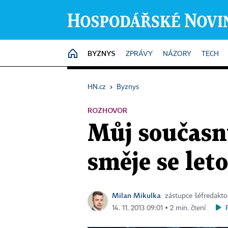
BYZNYS
HOME
ZPRÁVY
NÁZORY
TECH
HN.cz
›
Byznys
ROZHOVOR
Můj současný
směje se let
Milan Mikulka
zástupce šéfredakt
14. 11. 2013 09:01 ▪ 2 min. čtení