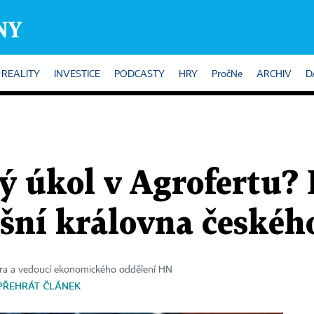
REALITY
INVESTICE
PODCASTY
HRY
PročNe
ARCHIV
D
 úkol v Agrofertu? 
ošní královna české
ora a vedoucí ekonomického oddělení HN
PŘEHRÁT ČLÁNEK