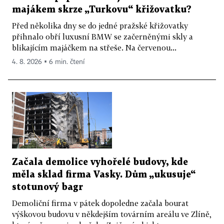
majákem skrze „Turkovu“ křižovatku?
Před několika dny se do jedné pražské křižovatky
přihnalo obří luxusní BMW se začerněnými skly a
blikajícím majáčkem na střeše. Na červenou...
4. 8. 2026 ▪ 6 min. čtení
Začala demolice vyhořelé budovy, kde
měla sklad firma Vasky. Dům „ukusuje“
stotunový bagr
Demoliční firma v pátek dopoledne začala bourat
výškovou budovu v někdejším továrním areálu ve Zlíně,