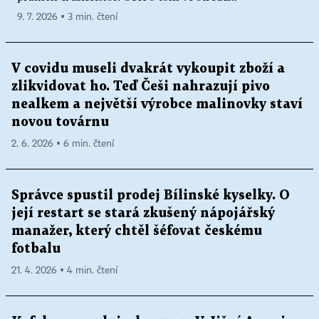
9. 7. 2026 ▪ 3 min. čtení
V covidu museli dvakrát vykoupit zboží a
zlikvidovat ho. Teď Češi nahrazují pivo
nealkem a největší výrobce malinovky staví
novou továrnu
2. 6. 2026 ▪ 6 min. čtení
Správce spustil prodej Bílinské kyselky. O
její restart se stará zkušený nápojářský
manažer, který chtěl šéfovat českému
fotbalu
21. 4. 2026 ▪ 4 min. čtení