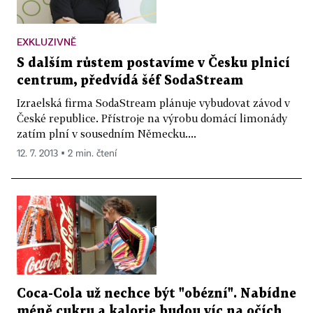
EXKLUZIVNĚ
S dalším růstem postavíme v Česku plnicí
centrum, předvídá šéf SodaStream
Izraelská firma SodaStream plánuje vybudovat závod v
České republice. Přístroje na výrobu domácí limonády
zatím plní v sousedním Německu....
12. 7. 2013 ▪ 2 min. čtení
Coca-Cola už nechce být "obézní". Nabídne
méně cukru a kalorie budou víc na očích