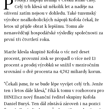
P
Celý trh klesá už několik let a naděje na
oživení zatím nejsou v dohledu. Také tuzemský
výrobce nealkoholických nápojů Kofola čekal, že
letos už přijde obrat k lepšímu. Tomu ale
nenasvědčují hospodářské výsledky společnosti za
první tři čtvrtletí roku.
Marže klesla skupině Kofola o víc než deset
procent, provozní zisk se propadl o více než 13
procent a prodej výrobků se snížil v meziročním
srovnání o dvě procenta na 4,742 miliardy korun.
"Čekali jsme, že se bude lépe vyvíjet celý trh. Jenže
ten i letos dále klesá," říká k tomu v rozhovoru pro
IHNED.cz nový finanční ředitel skupiny Kofola
Daniel Buryš. Ten dál zůstává zároveň i na pozici