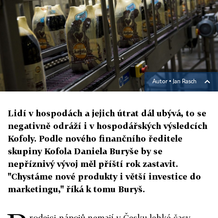
Autor ▪
Jan Rasch
Lidí v hospodách a jejich útrat dál ubývá, to se
negativně odráží i v hospodářských výsledcích
Kofoly. Podle nového finančního ředitele
skupiny Kofola Daniela Buryše by se
nepříznivý vývoj měl příští rok zastavit.
"Chystáme nové produkty i větší investice do
marketingu," říká k tomu Buryš.
rodejci nápojů nemají v Česku lehké časy.