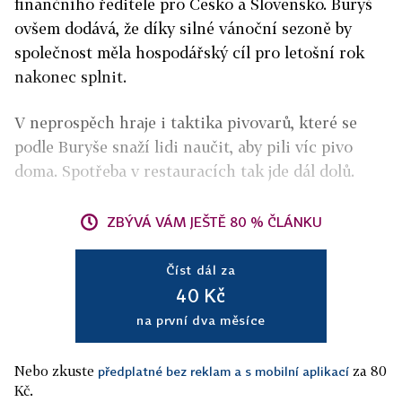
finančního ředitele pro Česko a Slovensko. Buryš
ovšem dodává, že díky silné vánoční sezoně by
společnost měla hospodářský cíl pro letošní rok
nakonec splnit.
V neprospěch hraje i taktika pivovarů, které se
podle Buryše snaží lidi naučit, aby pili víc pivo
doma. Spotřeba v restauracích tak jde dál dolů.
ZBÝVÁ VÁM JEŠTĚ 80 % ČLÁNKU
Číst dál za
40 Kč
na první dva měsíce
Nebo zkuste
za 80
předplatné bez reklam a s mobilní aplikací
Kč.