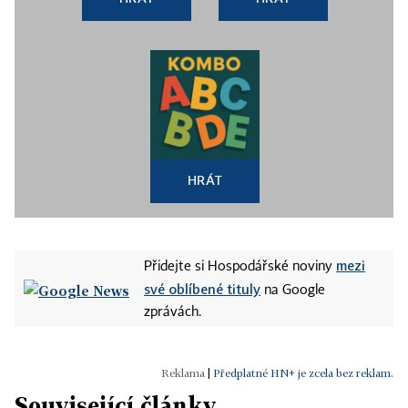
HRÁT
mezi
Přidejte si Hospodářské noviny
své oblíbené tituly
na Google
zprávách.
|
Předplatné HN+ je zcela bez reklam.
Související články