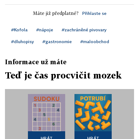
Máte již předplatné?
Přihlaste se
#Kofola
#nápoje
#zachráněné pivovary
#dluhopisy
#gastronomie
#maloobchod
Informace už máte
Teď je čas procvičit mozek
HRÁT
HRÁT