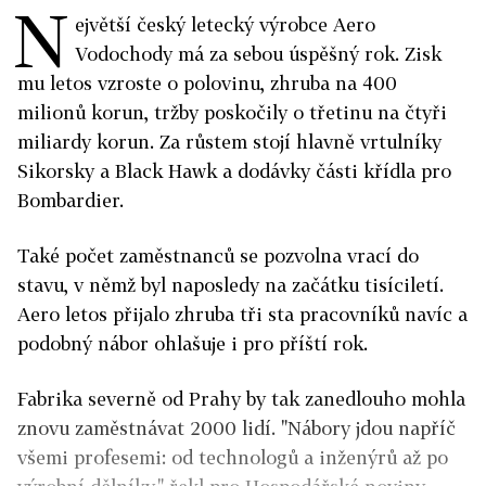
N
ejvětší český letecký výrobce Aero
Vodochody má za sebou úspěšný rok. Zisk
mu letos vzroste o polovinu, zhruba na 400
milionů korun, tržby poskočily o třetinu na čtyři
miliardy korun. Za růstem stojí hlavně vrtulníky
Sikorsky a Black Hawk a dodávky části křídla pro
Bombardier.
Také počet zaměstnanců se pozvolna vrací do
stavu, v němž byl naposledy na začátku tisíciletí.
Aero letos přijalo zhruba tři sta pracovníků navíc a
podobný nábor ohlašuje i pro příští rok.
Fabrika severně od Prahy by tak zanedlouho mohla
znovu zaměstnávat 2000 lidí. "Nábory jdou napříč
všemi profesemi: od technologů a inženýrů až po