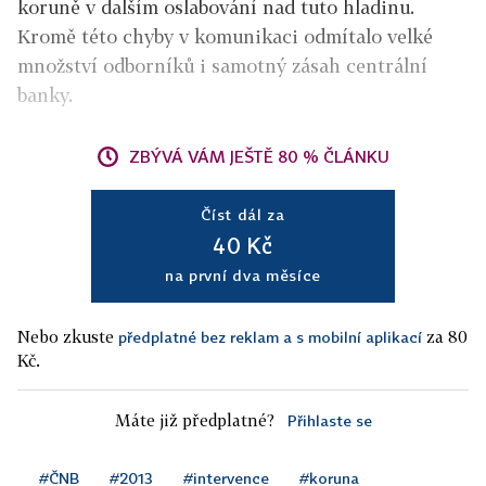
koruně v dalším oslabování nad tuto hladinu.
Kromě této chyby v komunikaci odmítalo velké
množství odborníků i samotný zásah centrální
banky.
ZBÝVÁ VÁM JEŠTĚ 80 % ČLÁNKU
Číst dál za
40 Kč
na první dva měsíce
Nebo zkuste
za 80
předplatné bez reklam a s mobilní aplikací
Kč.
Máte již předplatné?
Přihlaste se
#ČNB
#2013
#intervence
#koruna