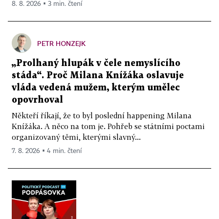
8. 8. 2026 ▪ 3 min. čtení
PETR HONZEJK
„Prolhaný hlupák v čele nemyslícího
stáda“. Proč Milana Knížáka oslavuje
vláda vedená mužem, kterým umělec
opovrhoval
Někteří říkají, že to byl poslední happening Milana
Knížáka. A něco na tom je. Pohřeb se státními poctami
organizovaný těmi, kterými slavný...
7. 8. 2026 ▪ 4 min. čtení