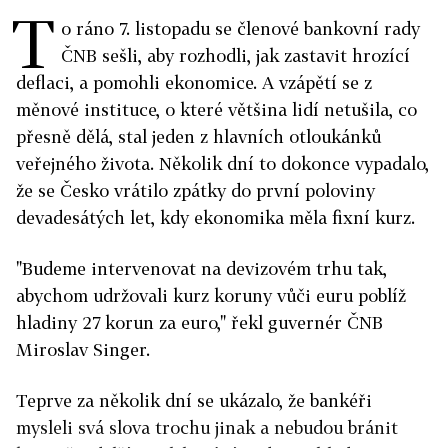
T
o ráno 7. listopadu se členové bankovní rady
ČNB sešli, aby rozhodli, jak zastavit hrozící
deflaci, a pomohli ekonomice. A vzápětí se z
měnové instituce, o které většina lidí netušila, co
přesně dělá, stal jeden z hlavních otloukánků
veřejného života. Několik dní to dokonce vypadalo,
že se Česko vrátilo zpátky do první poloviny
devadesátých let, kdy ekonomika měla fixní kurz.
"Budeme intervenovat na devizovém trhu tak,
abychom udržovali kurz koruny vůči euru poblíž
hladiny 27 korun za euro," řekl guvernér ČNB
Miroslav Singer.
Teprve za několik dní se ukázalo, že bankéři
mysleli svá slova trochu jinak a nebudou bránit