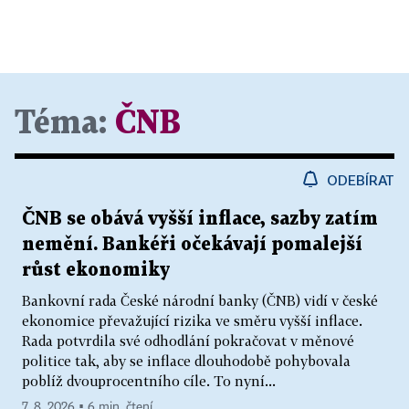
Téma:
ČNB
ODEBÍRAT
ČNB se obává vyšší inflace, sazby zatím
nemění. Bankéři očekávají pomalejší
růst ekonomiky
Bankovní rada České národní banky (ČNB) vidí v české
ekonomice převažující rizika ve směru vyšší inflace.
Rada potvrdila své odhodlání pokračovat v měnové
politice tak, aby se inflace dlouhodobě pohybovala
poblíž dvouprocentního cíle. To nyní...
7. 8. 2026 ▪ 6 min. čtení