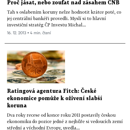
Proč jásat, nebo zoufat nad zásahem ČNB
Tah s oslabením koruny nelze hodnotit krátce poté, co
jej centrální bankéři provedli. Myslí si to hlavní
investiční stratég ČP Investu Michal...
16. 12. 2013 ▪ 4 min. čtení
Ratingová agentura Fitch: České
ekonomice pomůže k oživení slabší
koruna
Dva roky recese od konce roku 2011 postavily českou
ekonomiku do pozice jedné z nejhůře si vedoucích zemí
střední a východní Evropy, uvedla...